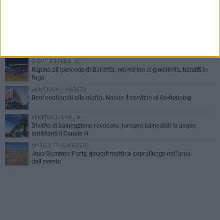
VENERDÌ 31 LUGLIO
Inaugurato il nuovo parcheggio nella stazione di Barletta
MERCOLEDÌ 5 AGOSTO
Barletta piange Gioacchino Dagnello: 64enne barlettano investito
all'alba a Trani
GIOVEDÌ 30 LUGLIO
Rapina all'Ipercoop di Barletta: nel mirino la gioielleria, banditi in
fuga
DOMENICA 2 AGOSTO
Beni confiscati alla mafia. Nasce il servizio di Co-housing
VENERDÌ 31 LUGLIO
Divieto di balneazione revocato, tornano balneabili le acque
antistanti il Canale H
MERCOLEDÌ 5 AGOSTO
Jova Summer Party, giovedì mattina sopralluogo nell'area
dell'evento