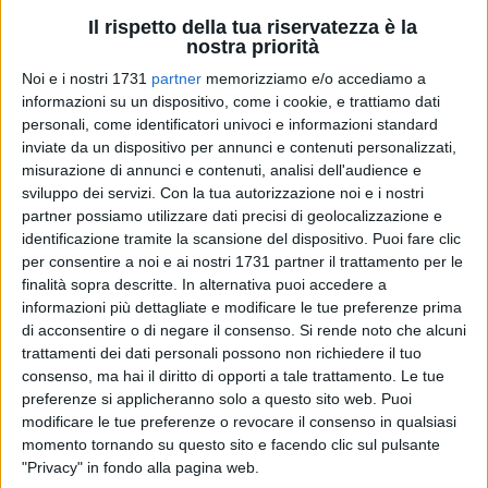
Il rispetto della tua riservatezza è la
nostra priorità
Noi e i nostri 1731
partner
memorizziamo e/o accediamo a
informazioni su un dispositivo, come i cookie, e trattiamo dati
3266
A cura di
personali, come identificatori univoci e informazioni standard
IDA VINELLA
inviate da un dispositivo per annunci e contenuti personalizzati,
misurazione di annunci e contenuti, analisi dell'audience e
sviluppo dei servizi.
Con la tua autorizzazione noi e i nostri
A guardarla così sembrerebbe un'opera di street art
partner possiamo utilizzare dati precisi di geolocalizzazione e
identificazione tramite la scansione del dispositivo. Puoi fare clic
qualunque,
molto semplice
, anche di dimensioni molto
per consentire a noi e ai nostri 1731 partner il trattamento per le
contenute visti i precedenti interventi su grande formato
finalità sopra descritte. In alternativa puoi accedere a
firmati dal
pittore barlettano Borgiac
. E invece questa volta
informazioni più dettagliate e modificare le tue preferenze prima
il maestro, nel dipingere qualcosa di così facile e quotidiano,
di acconsentire o di negare il consenso.
Si rende noto che alcuni
ha forse impresso il
più potente messaggio
che l'arte possa
trattamenti dei dati personali possono non richiedere il tuo
insegnare. Quello di poter
cambiare il mondo.
consenso, ma hai il diritto di opporti a tale trattamento. Le tue
preferenze si applicheranno solo a questo sito web. Puoi
modificare le tue preferenze o revocare il consenso in qualsiasi
Così quella terribile
svastica
che da giorni imbruttiva un
momento tornando su questo sito e facendo clic sul pulsante
muro nei giardini De Nittis
, a pochi passi dalla stazione, si è
"Privacy" in fondo alla pagina web.
trasformata in una radiosa
finestra aperta sul mare
: su quel