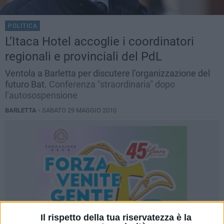
POLITICA
L’Itaca Hotel accoglie i coordinatori
regionali e provinciali del PdL
Ventola a Barletta per discutere l’organizzazione del
futuro Bat.
Conferenza "straordinaria" dopo
l’autosospensione
BARLETTA -
SABATO 29 MAGGIO 2010
Il rispetto della tua riservatezza è la