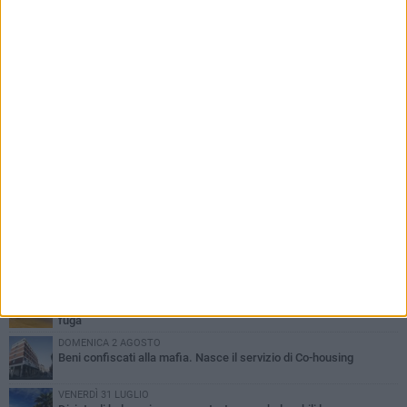
PIÙ LETTI QUESTA SETTIMANA
VENERDÌ 31 LUGLIO
Inaugurato il nuovo parcheggio nella stazione di Barletta
MERCOLEDÌ 5 AGOSTO
Barletta piange Gioacchino Dagnello: 64enne barlettano investito
all'alba a Trani
GIOVEDÌ 30 LUGLIO
Rapina all'Ipercoop di Barletta: nel mirino la gioielleria, banditi in
fuga
DOMENICA 2 AGOSTO
Beni confiscati alla mafia. Nasce il servizio di Co-housing
VENERDÌ 31 LUGLIO