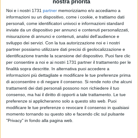
nostra priorità
Noi e i nostri 1731
partner
memorizziamo e/o accediamo a
informazioni su un dispositivo, come i cookie, e trattiamo dati
personali, come identificatori univoci e informazioni standard
inviate da un dispositivo per annunci e contenuti personalizzati,
A cura di
ESTER BINETTI
misurazione di annunci e contenuti, analisi dell'audience e
sviluppo dei servizi.
Con la tua autorizzazione noi e i nostri
partner possiamo utilizzare dati precisi di geolocalizzazione e
identificazione tramite la scansione del dispositivo. Puoi fare clic
È stato presso l'Itaca Hotel di Barletta che si è tenuta la
per consentire a noi e ai nostri 1731 partner il trattamento per le
conferenza stampa che ha visto presenti oltre ai
finalità sopra descritte. In alternativa puoi accedere a
rappresentanti barlettani del Popolo delle Libertà, anche i
informazioni più dettagliate e modificare le tue preferenze prima
coordinatori regionali e provinciali del PDL, compreso il
di acconsentire o di negare il consenso.
Si rende noto che alcuni
presidente della provincia Francesco Ventola.
trattamenti dei dati personali possono non richiedere il tuo
consenso, ma hai il diritto di opporti a tale trattamento. Le tue
preferenze si applicheranno solo a questo sito web. Puoi
Centro del dibattito è stata l'organizzazione del futuro della
modificare le tue preferenze o revocare il consenso in qualsiasi
Sesta provincia pugliese, lo Statuto appena approvato,
momento tornando su questo sito e facendo clic sul pulsante
l'assetto dei dieci comuni della Bat all'indomani della
"Privacy" in fondo alla pagina web.
decisione presa dai rappresentanti del PdL di
autosospendersi dalle loro cariche dopo l'assegnazione della