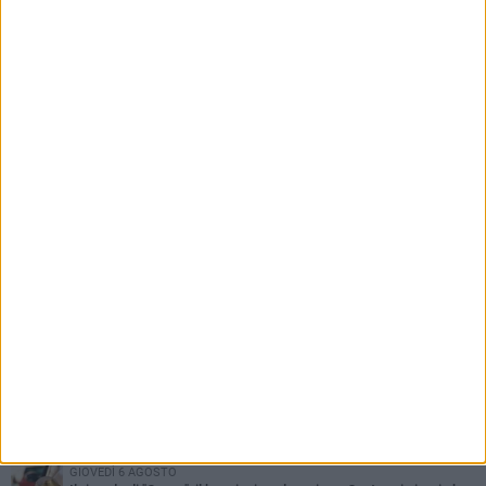
prendere parte alla Stanza Divina
PIÙ LETTI QUESTA SETTIMANA
MERCOLEDÌ 5 AGOSTO
Barletta piange Gioacchino Dagnello: 64enne barlettano investito
all'alba a Trani
GIOVEDÌ 6 AGOSTO