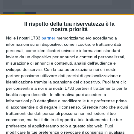
Il rispetto della tua riservatezza è la
nostra priorità
Noi e i nostri 1733
partner
memorizziamo e/o accediamo a
Abbiamo lavorato con successo con la Fondazione ITS
informazioni su un dispositivo, come i cookie, e trattiamo dati
Academy Antonio Cuccovillo per portare nella nostra città
personali, come identificatori univoci e informazioni standard
l'Istituto Tecnologico Superiore, una delle eccellenze
inviate da un dispositivo per annunci e contenuti personalizzati,
nazionali nel settore della meccatronica e dell'industria 4.0,
misurazione di annunci e contenuti, analisi dell'audience e
sviluppo dei servizi.
Con la tua autorizzazione noi e i nostri
con elevati livelli di occupazione dei diplomati.
partner possiamo utilizzare dati precisi di geolocalizzazione e
Gli ITS (istituti tecnologici superiori) presenti in Puglia sono
identificazione tramite la scansione del dispositivo. Puoi fare clic
11,nessuno di questi è presente nella provincia BAT.
per consentire a noi e ai nostri 1733 partner il trattamento per le
finalità sopra descritte. In alternativa puoi accedere a
Il corso di meccatronica inizierà a ottobre 2026, sarà
informazioni più dettagliate e modificare le tue preferenze prima
biennale e completamente gratuito, e vi si accede attraverso
di acconsentire o di negare il consenso.
Si rende noto che alcuni
un bando che sarà pubblicato sul sito dell'Academy Antonio
trattamenti dei dati personali possono non richiedere il tuo
consenso, ma hai il diritto di opporti a tale trattamento. Le tue
Cuccovillo e sui giornali per un numero di studenti di circa
preferenze si applicheranno solo a questo sito web. Puoi
250-300.
modificare le tue preferenze o revocare il consenso in qualsiasi