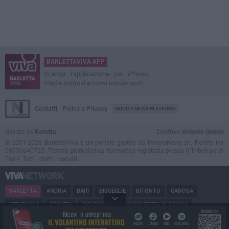
BARLETTAVIVA APP
Scarica l'applicazione per iPhone,
iPad e Android e ricevi notizie push
Contatti
Policy e Privacy
GOCITY NEWS PLATFORM
Notizie da
Barletta
Direttore
Antonio Quinto
© 2001-2026 BarlettaViva è un portale gestito da InnovaNews srl. Partita iva
08059640725. Testata giornalistica telematica registrata presso il Tribunale di
Trani. Tutti i diritti riservati.
BARLETTA
ANDRIA
BARI
BISCEGLIE
BITONTO
CANOSA
CERIGNOLA
CORATO
GIOVINAZZO
MARGHERITA DI SAVOIA
MINERVINO
MODUGNO
MOLFETTA
PUGLIA
RUVO