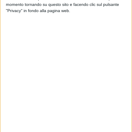
momento tornando su questo sito e facendo clic sul pulsante
A Barletta si terrà presso la ex Scuola dell'infanzia "Luigi
"Privacy" in fondo alla pagina web.
Pirandello", che abbiamo consegnato dopo complesse
procedure burocratiche alla Provincia che, a sua volta, l'ha
già concessaall'ITS Cuccovillo.
La presenza di tale istituto nella nostra città consentirà di
formare figure professionali altamente richieste dalle
aziende del territorio rafforzando il legame tra formazione e
mondo produttivo.
Non si tratta di un nuovo corso di studi, ma di un percorso di
alta specializzazione tecnologica che offrirà ai giovani una
valida alternativa ai percorsi universitari.
Barletta rafforza così il proprio ruolo nel sistema produttivo
della BAT e della Puglia, creando un ponte diretto tra scuola,
innovazione e impresa.
Come sindaco, considero questo risultato una conquista