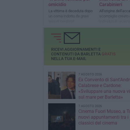
omicidio
Carabinieri
La vittima è deceduta dopo
All'origine dell'acc
un coma indotto da gravi
scompiglio creato 
lesioni cerebrali
individuo in un vico
adiacente
RICEVI AGGIORNAMENTI E
CONTENUTI DA BARLETTA
GRATIS
NELLA TUA E-MAIL
7 AGOSTO 2026
Ex Convento di Sant'Andr
Calabrese e Cardone:
«Sviluppare una nuova v
sul mare per Barletta»
7 AGOSTO 2026
Cinema Fuori Museo, a Tr
nuovi appuntamenti tra i
classici del cinema