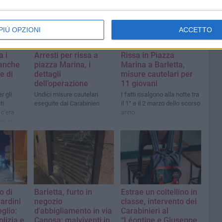
PIÙ OPZIONI
ACCETTO
 i
Arresti per rissa a
Rissa in Piazza
 anche
piazza Marina, i
Marina a Barletta,
e di
dettagli
misure cautelari per
dell’operazione
11 giovani
r gli
Undici misure cautelari
I fatti risalgono alla notte tra
ti
eseguite dai Carabinieri
il 1° e il 2 marzo dello scorso
 c'era
anno
e in
agne
o di
Barletta, furto in
Estrae un coltellino in
iardini
negozio
classe, intervento dei
glio:
d'abbigliamento in via
Carabinieri al
olizia e
Canosa: malviventi in
“Léontine e Giuseppe