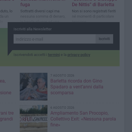
fuga
De Nittis” di Barletta
aduto, lo
Sottratti diversi capi ma
Non si sono registrati feriti
da un
nessuna somma di denaro,
né momenti di particolare
lo
la banda sfugge ad una
tensione
pattuglia di Carabinieri
Iscriviti alla Newsletter
Iscriviti
Iscrivendoti accetti i
termini
e la
privacy policy
7 AGOSTO 2026
ea,
Barletta ricorda don Gino
Spadaro a vent’anni dalla
isione
scomparsa
6 AGOSTO 2026
ani tre
Ampliamento San Procopio,
 grandi
Collettivo Exit: «Nessuna parola
fine»