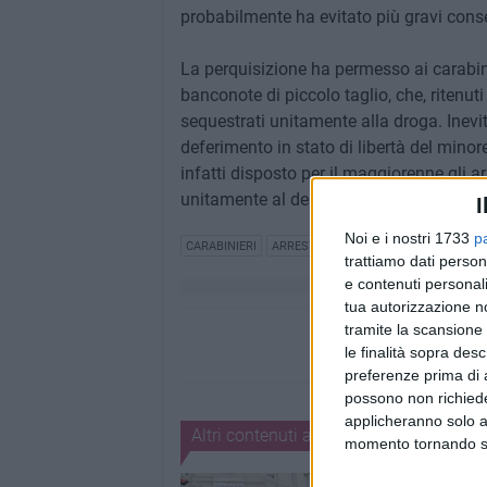
probabilmente ha evitato più gravi con
La perquisizione ha permesso ai carabinie
banconote di piccolo taglio, che, ritenuti 
sequestrati unitamente alla droga. Inevit
deferimento in stato di libertà del minor
infatti disposto per il maggiorenne gli ar
unitamente al denaro, ritenuto provento de
I
Noi e i nostri 1733
p
CARABINIERI
ARRESTO
DROGA
MINORENNI
trattiamo dati person
e contenuti personali
tua autorizzazione no
tramite la scansione 
le finalità sopra des
preferenze prima di 
possono non richieder
applicheranno solo a
Altri contenuti a tema
momento tornando su 