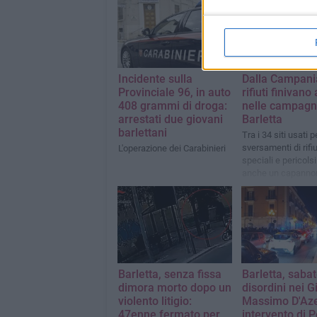
Incidente sulla
Dalla Campania
Provinciale 96, in auto
rifiuti finivano
408 grammi di droga:
nelle campagn
arrestati due giovani
Barletta
barlettani
Tra i 34 siti usati pe
sversamenti di rifiu
L'operazione dei Carabinieri
speciali e pericolsi
anche un capannon
disuso nelle camp
della città
Barletta, senza fissa
Barletta, sabat
dimora morto dopo un
disordini nei G
violento litigio:
Massimo D'Aze
47enne fermato per
intervento di P