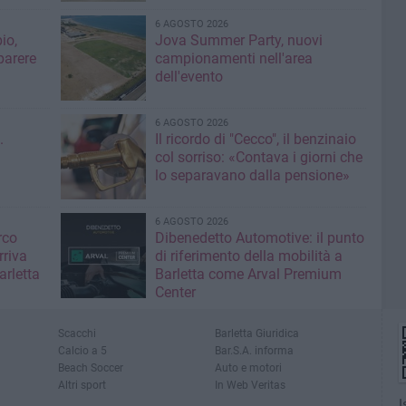
6 AGOSTO 2026
io,
Jova Summer Party, nuovi
parere
campionamenti nell'area
dell'evento
6 AGOSTO 2026
.
Il ricordo di "Cecco", il benzinaio
col sorriso: «Contava i giorni che
lo separavano dalla pensione»
6 AGOSTO 2026
rco
Dibenedetto Automotive: il punto
rriva
di riferimento della mobilità a
arletta
Barletta come Arval Premium
Center
Scacchi
Barletta Giuridica
Calcio a 5
Bar.S.A. informa
Beach Soccer
Auto e motori
Altri sport
In Web Veritas
I