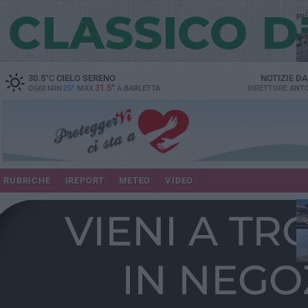
PI
30.5
°C
CIELO SERENO
NOTIZIE D
31.5°
OGGI MIN
25°
MAX
A
BARLETTA
DIRETTORE
ANTO
se
RUBRICHE
IREPORT
METEO
VIDEO