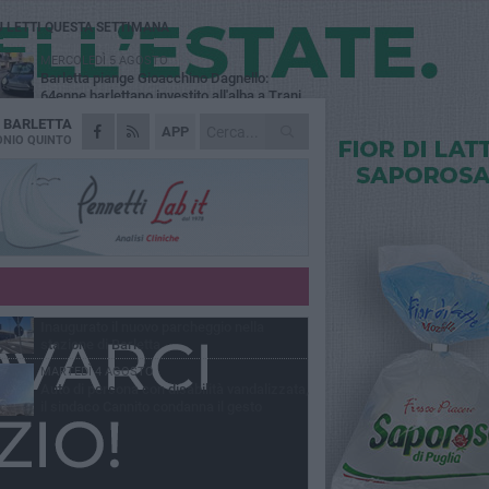
Ù LETTI QUESTA SETTIMANA
MERCOLEDÌ 5 AGOSTO
Barletta piange Gioacchino Dagnello:
64enne barlettano investito all'alba a Trani
A
BARLETTA
GIOVEDÌ 6 AGOSTO
APP
Il ricordo di "Cecco", il benzinaio col
NIO QUINTO
sorriso: «Contava i giorni che lo
paravano dalla pensione»
MERCOLEDÌ 5 AGOSTO
Jova Summer Party, giovedì mattina
sopralluogo nell'area dell'evento
DOMENICA 2 AGOSTO
Beni confiscati alla mafia. Nasce il servizio
di Co-housing
VENERDÌ 31 LUGLIO
Inaugurato il nuovo parcheggio nella
stazione di Barletta
MARTEDÌ 4 AGOSTO
Auto di persona con disabilità vandalizzata,
il sindaco Cannito condanna il gesto