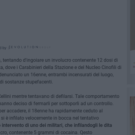
d by
ta, tentando d'ingoiare un involucro contenente 12 dosi di
a, dove i Carabinieri della Stazione e del Nucleo Cinofili di
nunciato un 16enne, entrambi incensurati del luogo,
 di sostanze stupefacenti.
 Cellini mentre tentavano di defilarsi. Tale comportamento
hanno deciso di fermarli per sottoporli ad un controllo.
per accadere, il 18enne ha rapidamente ceduto al
si è infilato velocemente in bocca nel tentativo
intervento di uno dei militari, che infilandogli le dita
olucro, contenente 5 grammi di cocaina. Qesto