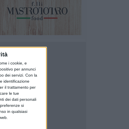
ità
ome i cookie, e
spositivo per annunci
o dei servizi.
Con la
e identificazione
er il trattamento per
icare le tue
ti dei dati personali
 preferenze si
nso in qualsiasi
 web.