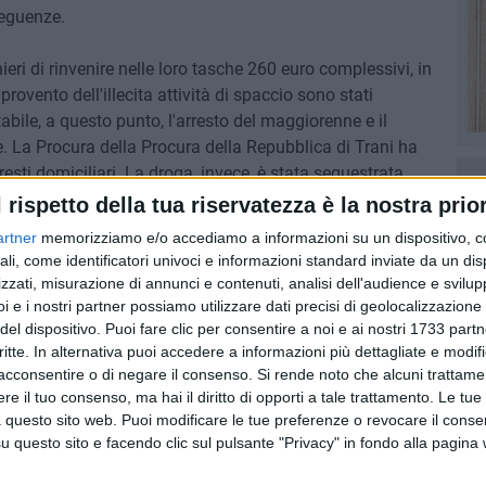
seguenze.
ri di rinvenire nelle loro tasche 260 euro complessivi, in
provento dell'illecita attività di spaccio sono stati
abile, a questo punto, l'arresto del maggiorenne e il
e. La Procura della Procura della Repubblica di Trani ha
resti domiciliari. La droga, invece, è stata sequestrata,
ll'illecita vendita.
l rispetto della tua riservatezza è la nostra prior
artner
memorizziamo e/o accediamo a informazioni su un dispositivo, c
ali, come identificatori univoci e informazioni standard inviate da un di
zzati, misurazione di annunci e contenuti, analisi dell'audience e svilupp
i e i nostri partner possiamo utilizzare dati precisi di geolocalizzazione 
del dispositivo. Puoi fare clic per consentire a noi e ai nostri 1733 partn
critte. In alternativa puoi accedere a informazioni più dettagliate e modif
acconsentire o di negare il consenso.
Si rende noto che alcuni trattamen
e il tuo consenso, ma hai il diritto di opporti a tale trattamento. Le tue
 questo sito web. Puoi modificare le tue preferenze o revocare il conse
questo sito e facendo clic sul pulsante "Privacy" in fondo alla pagina