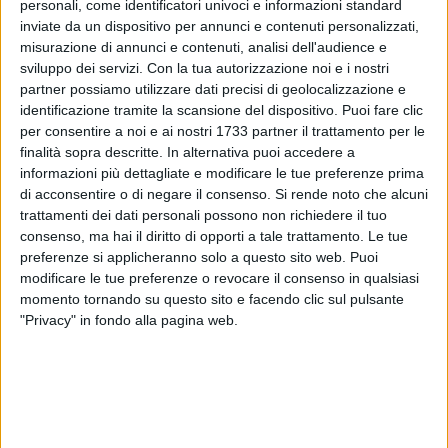
personali, come identificatori univoci e informazioni standard
inviate da un dispositivo per annunci e contenuti personalizzati,
19
misurazione di annunci e contenuti, analisi dell'audience e
sviluppo dei servizi.
Con la tua autorizzazione noi e i nostri
partner possiamo utilizzare dati precisi di geolocalizzazione e
identificazione tramite la scansione del dispositivo. Puoi fare clic
Traffico rallentato per un incidente stradale avvenuto in
per consentire a noi e ai nostri 1733 partner il trattamento per le
territorio di Barletta, sulla SS 170 dir/A in direzione Andria.
finalità sopra descritte. In alternativa puoi accedere a
informazioni più dettagliate e modificare le tue preferenze prima
Un'auto è finita contro il guard rail che delimita la
di acconsentire o di negare il consenso.
Si rende noto che alcuni
trattamenti dei dati personali possono non richiedere il tuo
carreggiata, e dalle prime informazioni non ci sarebbero altri
consenso, ma hai il diritto di opporti a tale trattamento. Le tue
mezzi coinvolti dell'incidente, avvenuto in prossimità dello
preferenze si applicheranno solo a questo sito web. Puoi
svincolo per Montaltino. Sul posto sono accorsi Polizia di
modificare le tue preferenze o revocare il consenso in qualsiasi
Stato e 118, per le prime cure fornite al conducente dei
momento tornando su questo sito e facendo clic sul pulsante
veicolo incidentato. Traffico congestionato per permettere i
"Privacy" in fondo alla pagina web.
soccorsi del personale medico.