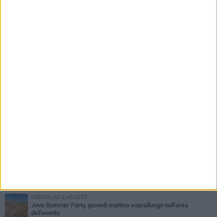
PIÙ LETTI QUESTA SETTIMANA
MERCOLEDÌ 5 AGOSTO
Barletta piange Gioacchino Dagnello: 64enne barlettano investito
all'alba a Trani
GIOVEDÌ 6 AGOSTO
Il ricordo di "Cecco", il benzinaio col sorriso: «Contava i giorni che
lo separavano dalla pensione»
VENERDÌ 7 AGOSTO
Incidente sulla 16 bis a Barletta, traffico bloccato verso Bari
DOMENICA 9 AGOSTO
Barletta, 14enne investita da una bici elettrica: «Nessuno mi ha
aiutata, mi hanno insultato e poi sono scappati»
MERCOLEDÌ 5 AGOSTO
Jova Summer Party, giovedì mattina sopralluogo nell'area
dell'evento