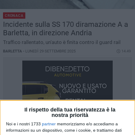
CRONACA
Incidente sulla SS 170 diramazione A a
Barletta, in direzione Andria
Traffico rallentato, un'auto è finita contro il guard rail
BARLETTA -
LUNEDÌ 29 SETTEMBRE 2025
14.49
Il rispetto della tua riservatezza è la
nostra priorità
Noi e i nostri 1733
partner
memorizziamo e/o accediamo a
informazioni su un dispositivo, come i cookie, e trattiamo dati