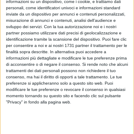
informazioni su un dispositivo, come i cookie, e trattiamo dati
personali, come identificatori univoci e informazioni standard
inviate da un dispositivo per annunci e contenuti personalizzati,
misurazione di annunci e contenuti, analisi dell'audience e
sviluppo dei servizi.
Con la tua autorizzazione noi e i nostri
A cura di
partner possiamo utilizzare dati precisi di geolocalizzazione e
ANTONIO GARGANO
identificazione tramite la scansione del dispositivo. Puoi fare clic
per consentire a noi e ai nostri 1731 partner il trattamento per le
finalità sopra descritte. In alternativa puoi accedere a
Buone notizie per il 16enne di
Barletta
rimasto coinvolto in
informazioni più dettagliate e modificare le tue preferenze prima
un
incidente stradale lo scorso 12 maggio in via Trani
,
di acconsentire o di negare il consenso.
Si rende noto che alcuni
trattamenti dei dati personali possono non richiedere il tuo
all'altezza della zona di Ariscianne. Dopo l'impatto tra
consenso, ma hai il diritto di opporti a tale trattamento. Le tue
un'auto ed una moto, il ragazzo era stato trasportato presso
preferenze si applicheranno solo a questo sito web. Puoi
il reparto di Rianimazione dell'ospedale Bonomo di
Andria
.
modificare le tue preferenze o revocare il consenso in qualsiasi
Dopo un delicato percorso in prognosi riservata, le sue
momento tornando su questo sito e facendo clic sul pulsante
condizioni sono migliorate e il giovane ha finalmente
"Privacy" in fondo alla pagina web.
intrapreso il percorso di riabilitazione.
Con un messaggio inviato alla nostra redazione, i
familiari
del 16enne hanno ringraziato l'intera équipe del nosocomio