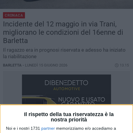
CRONACA
Incidente del 12 maggio in via Trani,
migliorano le condizioni del 16enne di
Barletta
Il ragazzo era in prognosi riservata e adesso ha iniziato
la riabilitazione
BARLETTA -
LUNEDÌ 15 GIUGNO 2026
13.15
Il rispetto della tua riservatezza è la
nostra priorità
Noi e i nostri 1731
partner
memorizziamo e/o accediamo a