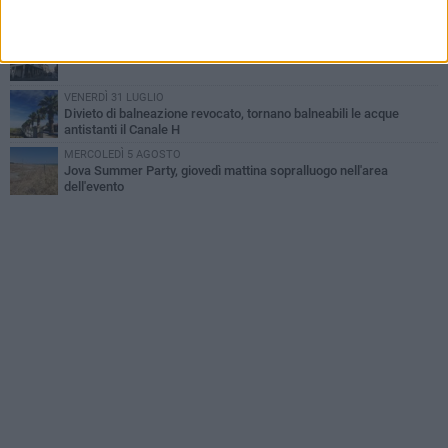
fuga
DOMENICA 2 AGOSTO
Beni confiscati alla mafia. Nasce il servizio di Co-housing
VENERDÌ 31 LUGLIO
Divieto di balneazione revocato, tornano balneabili le acque
antistanti il Canale H
MERCOLEDÌ 5 AGOSTO
Jova Summer Party, giovedì mattina sopralluogo nell'area
dell'evento