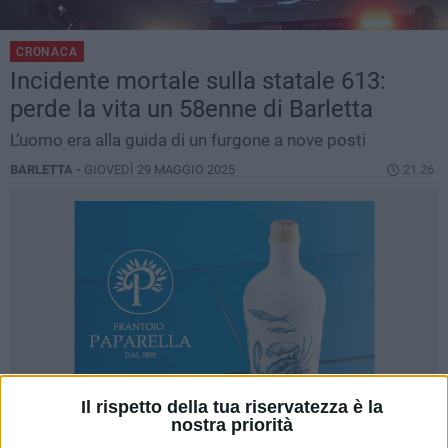
CRONACA
Incidente mortale sulla statale 613:
perde la vita un 58enne di Barletta
L’uomo era alla guida di un furgone a nove posti
BARLETTA -
GIOVEDÌ 29 MAGGIO 2025
21.26
Il rispetto della tua riservatezza è la
nostra priorità