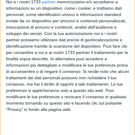
Noi e i nostri 1733
partner
memorizziamo e/o accediamo a
informazioni su un dispositivo, come i cookie, e trattiamo dati
202
personali, come identificatori univoci e informazioni standard
inviate da un dispositivo per annunci e contenuti personalizzati,
misurazione di annunci e contenuti, analisi dell'audience e
sviluppo dei servizi.
Con la tua autorizzazione noi e i nostri
Un tragico incidente stradale è costato la vita a un uomo di
partner possiamo utilizzare dati precisi di geolocalizzazione e
Barletta nel pomeriggio di oggi, giovedì 29 maggio, lungo la
identificazione tramite la scansione del dispositivo. Puoi fare clic
strada statale 613, all'altezza della stazione di servizio Ip
per consentire a noi e ai nostri 1733 partner il trattamento per le
situata all'ingresso di Brindisi, sulla corsia in direzione nord.
finalità sopra descritte. In alternativa puoi accedere a
informazioni più dettagliate e modificare le tue preferenze prima
di acconsentire o di negare il consenso.
Si rende noto che alcuni
La vittima si chiamava Carlo Alboreo, aveva 58 anni ed era
trattamenti dei dati personali possono non richiedere il tuo
originario della nostra città. Secondo una prima
consenso, ma hai il diritto di opporti a tale trattamento. Le tue
ricostruzione, Alboreo era alla guida di un Opel Vivaro, un
preferenze si applicheranno solo a questo sito web. Puoi
furgone a nove posti, quando – per cause ancora in fase di
modificare le tue preferenze o revocare il consenso in qualsiasi
accertamento da parte della polizia stradale – avrebbe perso
momento tornando su questo sito e facendo clic sul pulsante
il controllo del mezzo nei pressi di una curva, impattando
"Privacy" in fondo alla pagina web.
contro il guard-rail. Il veicolo si è ribaltato su un fianco,
terminando la sua corsa nell'area della stazione di servizio
posta all'ingresso della zona industriale.