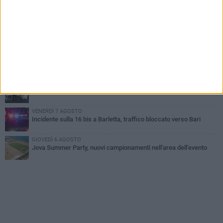
Barletta piange Gioacchino Dagnello: 64enne barlettano investito
all'alba a Trani
GIOVEDÌ 6 AGOSTO
Il ricordo di "Cecco", il benzinaio col sorriso: «Contava i giorni che
lo separavano dalla pensione»
MERCOLEDÌ 5 AGOSTO
Jova Summer Party, giovedì mattina sopralluogo nell'area
dell'evento
DOMENICA 2 AGOSTO
Beni confiscati alla mafia. Nasce il servizio di Co-housing
VENERDÌ 7 AGOSTO
Incidente sulla 16 bis a Barletta, traffico bloccato verso Bari
GIOVEDÌ 6 AGOSTO
Jova Summer Party, nuovi campionamenti nell'area dell'evento