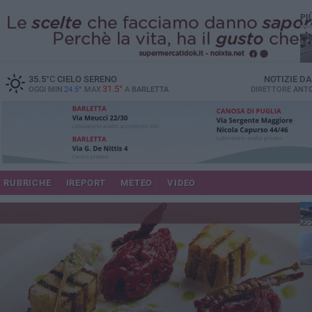
PI
35.5
°C
CIELO SERENO
NOTIZIE D
31.5°
OGGI MIN
24.5°
MAX
A
BARLETTA
DIRETTORE
ANTO
se
RUBRICHE
IREPORT
METEO
VIDEO