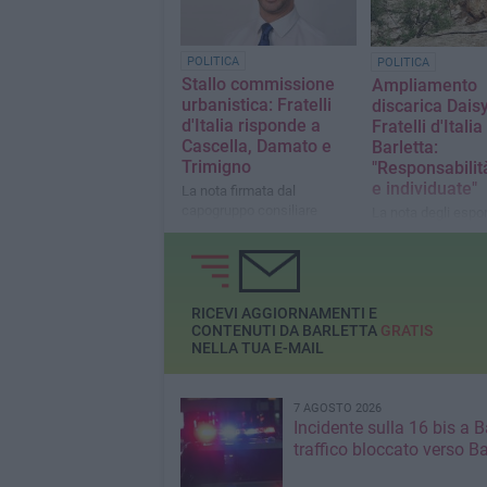
POLITICA
POLITICA
Stallo commissione
Ampliamento
urbanistica: Fratelli
discarica Daisy
d'Italia risponde a
Fratelli d'Italia
Cascella, Damato e
Barletta:
Trimigno
"Responsabilit
e individuate"
La nota firmata dal
capogruppo consiliare
La nota degli espo
Riccardo Memeo
cittadini: "Il PD no
nascondersi dietro 
RICEVI AGGIORNAMENTI E
CONTENUTI DA BARLETTA
GRATIS
NELLA TUA E-MAIL
7 AGOSTO 2026
Incidente sulla 16 bis a Ba
traffico bloccato verso Ba