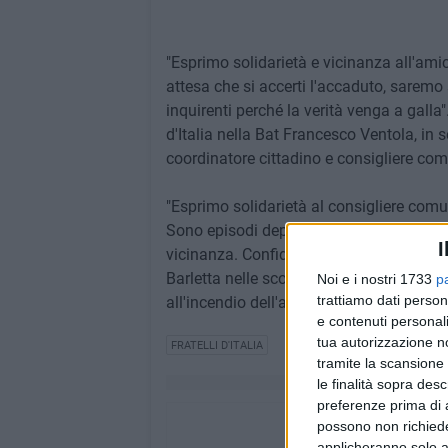
"Esprimo solidarietà e vicinanza all'ami
attesa che si accerti l'accaduto, saremo 
inquirenti perché la verità venga a galla"
d'Italia nella Bat Francesco Ventola, in s
coordinatore cittadino e consigliere com
"Esprimo solidarietà al consigliere com
Sono episodi deprecabili che lasciano il 
I
vicinanza. Confidiamo nel lavoro delle f
Barletta nelle scorse ore". Così la consigl
Noi e i nostri 1733
p
trattiamo dati person
all'incendio dell'auto di proprietà del coo
e contenuti personali
tua autorizzazione no
FRATELLI D'ITALIA
tramite la scansione 
le finalità sopra des
preferenze prima di 
possono non richieder
applicheranno solo a