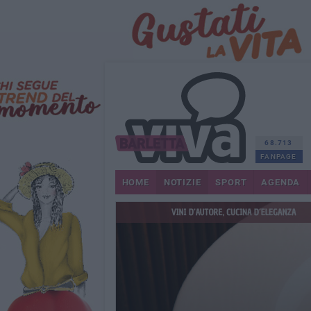
68.713
FANPAGE
HOME
NOTIZIE
SPORT
AGENDA