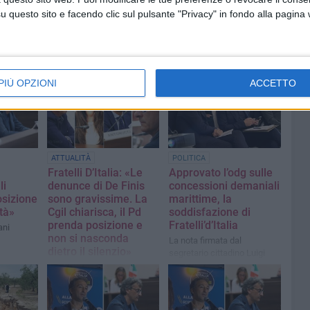
questo sito e facendo clic sul pulsante "Privacy" in fondo alla pagina
PIÙ OPZIONI
ACCETTO
ATTUALITÀ
POLITICA
Fratelli D’Italia: «Le
Approvato l’odg sulle
li
denunce di De Finis
concessioni demaniali
posizione
sono gravissime. La
marittime, la
ttà»
Cgil chiarisca, il Pd
soddisfazione di
prenda posizione e
Fratelli’d’Italia
ani
non si nasconda
La nota firmata dal
dietro il silenzio»
segretario cittadino Luigi
Antonucci
La nota del gruppo
consiliare meloniano