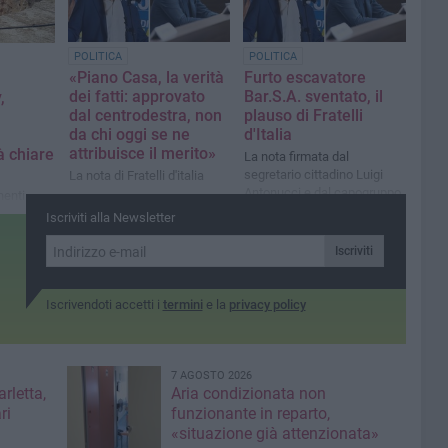
POLITICA
POLITICA
«Piano Casa, la verità
Furto escavatore
dei fatti: approvato
Bar.S.A. sventato, il
,
dal centrodestra, non
plauso di Fratelli
da chi oggi se ne
d'Italia
attribuisce il merito»
à chiare
La nota firmata dal
segretario cittadino Luigi
La nota di Fratelli d'italia
Antonucci e dal capogruppo
nenti
consiliare Riccardo Memeo
n può
Iscriviti alla Newsletter
un dito"
Iscriviti
Iscrivendoti accetti i
termini
e la
privacy policy
7 AGOSTO 2026
rletta,
Aria condizionata non
ri
funzionante in reparto,
«situazione già attenzionata»