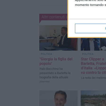
momento tornando su 
Altri contenuti a tema
POLITICA
POLITICA
"Giorgia la figlia del
Star Clipper a
popolo"
Barletta, Fratel
d'Italia: «L'op
Italo Bocchino ha
va contro la ci
presentato a Barletta la
biografia della attuale
La nota dei meloni
premier