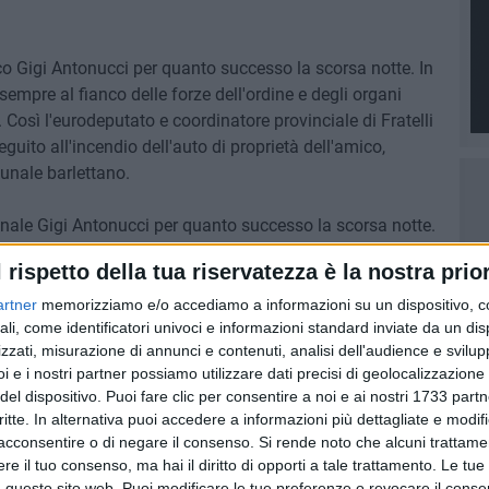
co Gigi Antonucci per quanto successo la scorsa notte. In
sempre al fianco delle forze dell'ordine e degli organi
. Così l'eurodeputato e coordinatore provinciale di Fratelli
eguito all'incendio dell'auto di proprietà dell'amico,
unale barlettano.
unale Gigi Antonucci per quanto successo la scorsa notte.
segno, per questo va a lui e alla sua famiglia la mia totale
l rispetto della tua riservatezza è la nostra prior
orze dell'ordine per mettere in luce quanto successo a
iere regionale di Fratelli d'Italia Tonia Spina, in seguito
artner
memorizziamo e/o accediamo a informazioni su un dispositivo, c
ali, come identificatori univoci e informazioni standard inviate da un di
rdinatore cittadino di FdI di Barletta.
zzati, misurazione di annunci e contenuti, analisi dell'audience e svilupp
i e i nostri partner possiamo utilizzare dati precisi di geolocalizzazione 
del dispositivo. Puoi fare clic per consentire a noi e ai nostri 1733 partn
critte. In alternativa puoi accedere a informazioni più dettagliate e modif
acconsentire o di negare il consenso.
Si rende noto che alcuni trattamen
e il tuo consenso, ma hai il diritto di opporti a tale trattamento. Le tue
 questo sito web. Puoi modificare le tue preferenze o revocare il conse