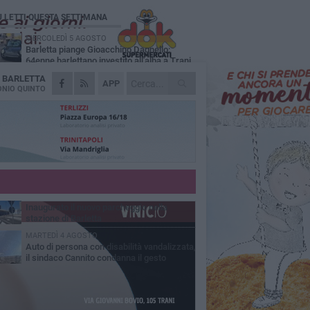
Ù LETTI QUESTA SETTIMANA
MERCOLEDÌ 5 AGOSTO
Barletta piange Gioacchino Dagnello:
64enne barlettano investito all'alba a Trani
A
BARLETTA
GIOVEDÌ 6 AGOSTO
APP
Il ricordo di "Cecco", il benzinaio col
NIO QUINTO
sorriso: «Contava i giorni che lo
paravano dalla pensione»
MERCOLEDÌ 5 AGOSTO
Jova Summer Party, giovedì mattina
sopralluogo nell'area dell'evento
DOMENICA 2 AGOSTO
Beni confiscati alla mafia. Nasce il servizio
di Co-housing
VENERDÌ 31 LUGLIO
Inaugurato il nuovo parcheggio nella
stazione di Barletta
MARTEDÌ 4 AGOSTO
Auto di persona con disabilità vandalizzata,
il sindaco Cannito condanna il gesto