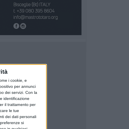
ità
ome i cookie, e
spositivo per annunci
o dei servizi.
Con la
e identificazione
er il trattamento per
icare le tue
ti dei dati personali
 preferenze si
nso in qualsiasi