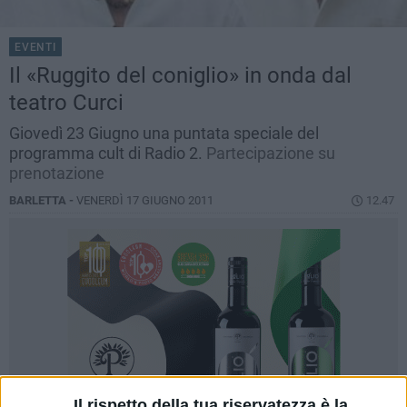
EVENTI
Il «Ruggito del coniglio» in onda dal
teatro Curci
Giovedì 23 Giugno una puntata speciale del
programma cult di Radio 2.
Partecipazione su
prenotazione
BARLETTA -
VENERDÌ 17 GIUGNO 2011
12.47
Il rispetto della tua riservatezza è la