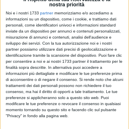
nostra priorità
Noi e i nostri 1733
partner
memorizziamo e/o accediamo a
informazioni su un dispositivo, come i cookie, e trattiamo dati
personali, come identificatori univoci e informazioni standard
A cura di
inviate da un dispositivo per annunci e contenuti personalizzati,
REDAZIONE BARLETTALIFE
misurazione di annunci e contenuti, analisi dell'audience e
sviluppo dei servizi.
Con la tua autorizzazione noi e i nostri
partner possiamo utilizzare dati precisi di geolocalizzazione e
Giovedì 23 giugno la storica trasmissione di Radio Due, il
identificazione tramite la scansione del dispositivo. Puoi fare clic
"Ruggito del coniglio", andrà in onda dal teatro Curci di
per consentire a noi e ai nostri 1733 partner il trattamento per le
finalità sopra descritte. In alternativa puoi accedere a
Barletta per una puntata speciale!
informazioni più dettagliate e modificare le tue preferenze prima
di acconsentire o di negare il consenso.
Si rende noto che alcuni
Molti di voi in questo momento staranno immaginando
trattamenti dei dati personali possono non richiedere il tuo
l'improbabile ruggito di un coniglio ed avranno
consenso, ma hai il diritto di opporti a tale trattamento. Le tue
un'espressione perplessa. Una scena assurda, perfetta per
preferenze si applicheranno solo a questo sito web. Puoi
rappresentare lo spirito satirico della trasmissione condotta
modificare le tue preferenze o revocare il consenso in qualsiasi
da Marco Presta e Antonello Dose, bravissimi nell'applicare
momento tornando su questo sito e facendo clic sul pulsante
"Privacy" in fondo alla pagina web.
quotidianamente una satira sottile e pungente ai personaggi
e agli avvenimenti attuali. Ed il pubblico apprezza.