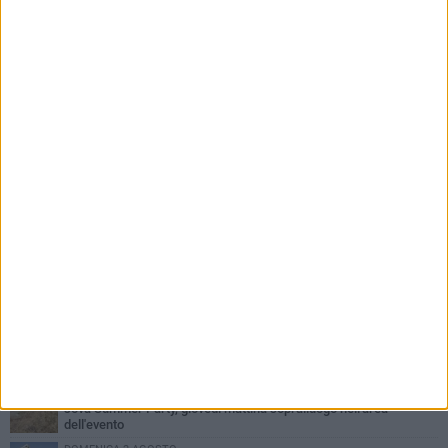
PIÙ LETTI QUESTA SETTIMANA
MERCOLEDÌ 5 AGOSTO
Barletta piange Gioacchino Dagnello: 64enne barlettano investito
all'alba a Trani
GIOVEDÌ 6 AGOSTO
Il ricordo di "Cecco", il benzinaio col sorriso: «Contava i giorni che
lo separavano dalla pensione»
MERCOLEDÌ 5 AGOSTO
Jova Summer Party, giovedì mattina sopralluogo nell'area
dell'evento