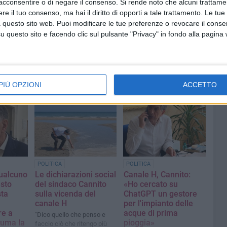
acconsentire o di negare il consenso.
Si rende noto che alcuni trattamen
e il tuo consenso, ma hai il diritto di opporti a tale trattamento. Le tue
 questo sito web. Puoi modificare le tue preferenze o revocare il conse
questo sito e facendo clic sul pulsante "Privacy" in fondo alla pagina
PIÙ OPZIONI
ACCETTO
POLITICA
POLITICA
qualcuno
Le dichiarazioni social
Canale H, Cannito:
esto
del sindaco Cannito
«Ho cercato su
sta
sulla vicenda del
ChatGPT un gestore
canale H
per l'impianto delle
re a
acque di prima
"Dico quello che penso e
suma la
pioggia»
faccio ciò che ritengo più