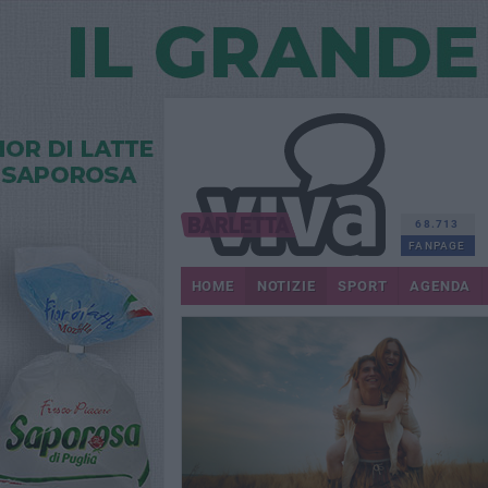
68.713
FANPAGE
HOME
NOTIZIE
SPORT
AGENDA