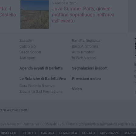
5 AGOSTO 2026
ta: il
Jova Summer Party, giovedì
Castello
mattina sopralluogo nell'area
dell'evento
Scacchi
Barletta Giuridica
Calcio a 5
Bar.S.A. informa
Beach Soccer
Auto e motori
Altri sport
In Web Veritas
I
Agenda eventi di Barletta
Segnalazioni iReport
R
B
Le Rubriche di BarlettaViva
Previsioni meteo
i
Cara Barletta ti scrivo
Video
Sicur.a.l.a S.r.l Formazione
TY NEWS PLATFORM
aNews srl. Partita iva 08059640725. Testata giornalistica telematica registrata presso
BISCEGLIE
BITONTO
CANOSA
CERIGNOLA
CORATO
GIOVINAZZO
MARGHE