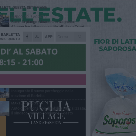
Ù LETTI QUESTA SETTIMANA
MERCOLEDÌ 5 AGOSTO
Barletta piange Gioacchino Dagnello:
64enne barlettano investito all'alba a Trani
A
BARLETTA
GIOVEDÌ 6 AGOSTO
APP
Il ricordo di "Cecco", il benzinaio col
NIO QUINTO
sorriso: «Contava i giorni che lo
paravano dalla pensione»
MERCOLEDÌ 5 AGOSTO
Jova Summer Party, giovedì mattina
sopralluogo nell'area dell'evento
DOMENICA 2 AGOSTO
Beni confiscati alla mafia. Nasce il servizio
di Co-housing
VENERDÌ 31 LUGLIO
Inaugurato il nuovo parcheggio nella
stazione di Barletta
MARTEDÌ 4 AGOSTO
Auto di persona con disabilità vandalizzata,
il sindaco Cannito condanna il gesto