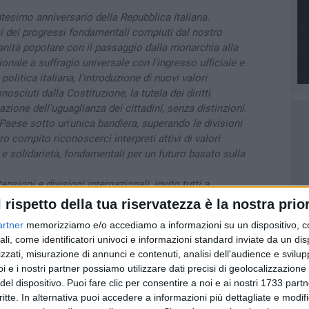
ntesimo anniversario della Repubblica Italiana.
esi dei progressi fondamentali compiuti dal nostro
anità popolare con il passaggio dalla monarchia alla
ionale a suffragio universale con l'ingresso ufficiale e
politica italiana, l'introduzione di nuovi valori
nosciuti dalla Costituzione, la tutela dei diritti
azione dell'uguaglianza dei cittadini, senza distinzioni.
 Paese sotto un'unica bandiera, superando le divisioni
ro compito riconoscerci interpreti attivi di valori
 e solidarietà, fondamentali per un futuro basato sulla
nsioni e divisioni internazionali, invito tutti a
giugno che rafforza l'unione degli italiani.
l rispetto della tua riservatezza è la nostra prior
augurio di serena Festa della Repubblica invitando
artner
memorizziamo e/o accediamo a informazioni su un dispositivo, c
entico, di approfondita riflessione sulla storia del
ali, come identificatori univoci e informazioni standard inviate da un di
ncontrate per rifondarlo, sulle responsabilità e sui
zzati, misurazione di annunci e contenuti, analisi dell'audience e svilupp
dobbiamo farci carico per il bene comune in nome della
i e i nostri partner possiamo utilizzare dati precisi di geolocalizzazione 
mabile da accrescere e difendere consapevolmente.
del dispositivo. Puoi fare clic per consentire a noi e ai nostri 1733 partn
critte. In alternativa puoi accedere a informazioni più dettagliate e modif