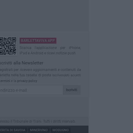
BARLETTAVIVA APP
Scarica l'applicazione per iPhone,
iPad e Android e ricevi notizie push
scriviti alla Newsletter
egistrati per ricevere aggiornamenti e contenuti da
arletta nella tua casella di posta
Iscrivendoti accetti
termini
e la
privacy policy
Iscriviti
 il Tribunale di Trani. Tutti i diritti riservati.
RITA DI SAVOIA
MINERVINO
MODUGNO