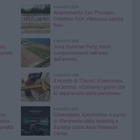
6 AGOSTO 2026
Ampliamento San Procopio,
a
Collettivo Exit: «Nessuna parola
fine»
6 AGOSTO 2026
io,
Jova Summer Party, nuovi
parere
campionamenti nell'area
dell'evento
6 AGOSTO 2026
.
Il ricordo di "Cecco", il benzinaio
col sorriso: «Contava i giorni che
lo separavano dalla pensione»
6 AGOSTO 2026
rco
Dibenedetto Automotive: il punto
rriva
di riferimento della mobilità a
arletta
Barletta come Arval Premium
Center