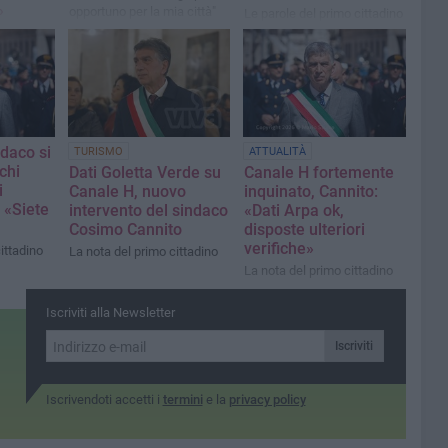
»
opportuno per la mia città"
Le parole del primo cittadino
in consiglio comunale
aldo del
nnito
a
ndaco si
TURISMO
ATTUALITÀ
chi
Dati Goletta Verde su
Canale H fortemente
i
Canale H, nuovo
inquinato, Cannito:
 «Siete
intervento del sindaco
«Dati Arpa ok,
Cosimo Cannito
disposte ulteriori
verifiche»
ittadino
La nota del primo cittadino
La nota del primo cittadino
Iscriviti alla Newsletter
Iscriviti
Iscrivendoti accetti i
termini
e la
privacy policy