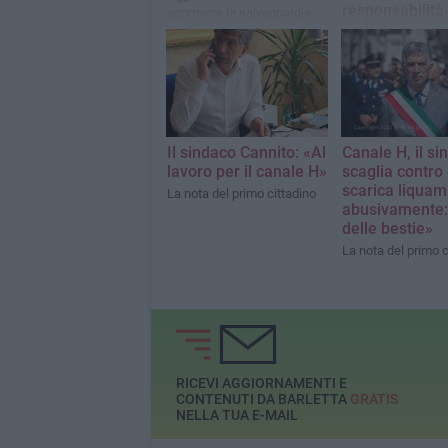
responsabilità
approvare la salvaguardia
degli equilibri di bilancio
Ledichiarazioni a c
sindaco Cosimo Ca
sulla crisi della su
maggioranza
Il sindaco Cannito: «Al
Canale H, il si
lavoro per il canale H»
scaglia contro 
scarica liquam
La nota del primo cittadino
abusivamente:
delle bestie»
La nota del primo c
RICEVI AGGIORNAMENTI E
CONTENUTI DA BARLETTA
GRATIS
NELLA TUA E-MAIL