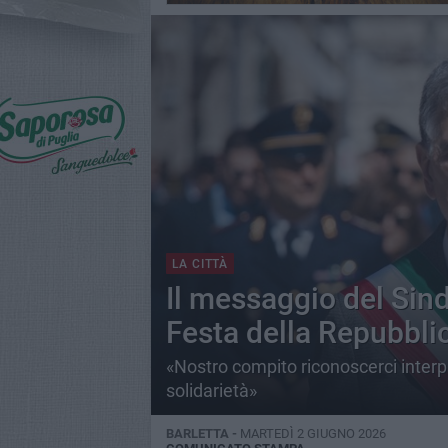
LA CITTÀ
Il messaggio del Sin
Festa della Repubbli
«Nostro compito riconoscerci interpret
solidarietà»
BARLETTA -
MARTEDÌ 2 GIUGNO 2026