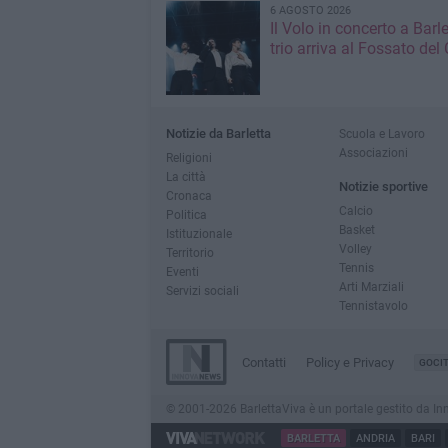
6 AGOSTO 2026
Il Volo in concerto a Barlet
trio arriva al Fossato del 
Notizie da Barletta
Scuola e Lavoro
Associazioni
Religioni
La città
Notizie sportive
Cronaca
Calcio
Politica
Basket
Istituzionale
Volley
Territorio
Tennis
Eventi
Arti Marziali
Servizi sociali
Tennistavolo
Contatti
Policy e Privacy
GOCI
© 2001-2026 BarlettaViva è un portale gestito da Innov
BARLETTA
ANDRIA
BARI