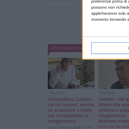
preferenze prima di 
possono non richieder
applicheranno solo a
momento tornando su 
Altri contenuti a tema
POLITICA
POLITICA
Crisi politica, Cannito
Cannito: «Se 
cerca i numeri: revoca
ritiene che qu
un assessore e tratta
sindaco e que
per ricompattare la
maggioranza
maggioranza
debbano anda
casa se ne as
Oggi si torna in aula, c'è de