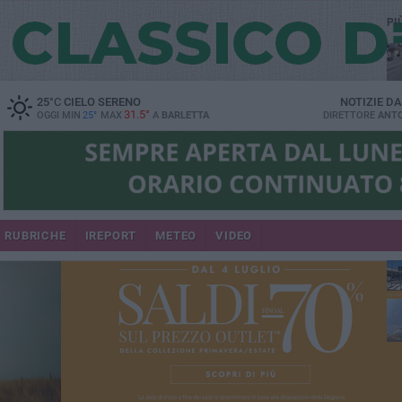
PI
25
°C
CIELO SERENO
NOTIZIE D
31.5°
OGGI MIN
25°
MAX
A
BARLETTA
DIRETTORE
ANTO
se
RUBRICHE
IREPORT
METEO
VIDEO