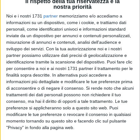
Il rispetto della tua riservatezza è la
nostra priorità
Noi e i nostri 1731
partner
memorizziamo e/o accediamo a
informazioni su un dispositivo, come i cookie, e trattiamo dati
personali, come identificatori univoci e informazioni standard
inviate da un dispositivo per annunci e contenuti personalizzati,
Anche quest'anno, come da tradizione, Barletta è pronta a
misurazione di annunci e contenuti, analisi dell'audience e
radunarsi attorno ai caratteristici falò dislocati in diversi
sviluppo dei servizi.
Con la tua autorizzazione noi e i nostri
partner possiamo utilizzare dati precisi di geolocalizzazione e
punti della città. Da diversi giorni ormai, in alcuni casi
identificazione tramite la scansione del dispositivo. Puoi fare clic
addirittura da svariati mesi, i ragazzi di ogni quartiere
per consentire a noi e ai nostri 1731 partner il trattamento per le
lavorano alla preparazione dei falò, radunando il maggior
finalità sopra descritte. In alternativa puoi accedere a
numero di legna possibile. Per loro è un momento di unione
informazioni più dettagliate e modificare le tue preferenze prima
e di condivisione; un giusto approccio, considerata la
di acconsentire o di negare il consenso.
Si rende noto che alcuni
vicinanza al Natale.
trattamenti dei dati personali possono non richiedere il tuo
consenso, ma hai il diritto di opporti a tale trattamento. Le tue
preferenze si applicheranno solo a questo sito web. Puoi
Questo particolare rito, legato alla festività dell'Immacolata
modificare le tue preferenze o revocare il consenso in qualsiasi
Concezione,
in realtà è una festa molto antica
, che viene
momento tornando su questo sito e facendo clic sul pulsante
celebrata soprattutto nei comuni dell'Italia del sud. Secondo
"Privacy" in fondo alla pagina web.
una credenza popolare, l'accensione del falò sembrerebbe
ricordare la Madonna intenta ad asciugare i panni del suo