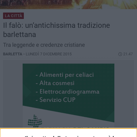
LA CITTÀ
Il falò: un’antichissima tradizione
barlettana
Tra leggende e credenze cristiane
BARLETTA -
LUNEDÌ 7 DICEMBRE 2015
21.47