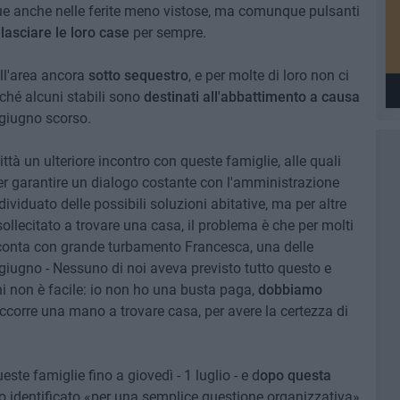
segue anche nelle ferite meno vistose, ma comunque pulsanti
 lasciare le loro case
per sempre.
ll'area ancora
sotto sequestro
, e per molte di loro non ci
oiché alcuni stabili sono
destinati all'abbattimento a causa
 giugno scorso.
ttà un ulteriore incontro con queste famiglie, alle quali
per garantire un dialogo costante con l'amministrazione
viduato delle possibili soluzioni abitative, ma per altre
sollecitato a trovare una casa, il problema è che per molti
acconta con grande turbamento Francesca, una delle
giugno - Nessuno di noi aveva previsto tutto questo e
ni non è facile: io non ho una busta paga,
dobbiamo
occorre una mano a trovare casa, per avere la certezza di
ste famiglie fino a giovedì - 1 luglio - e d
opo questa
to identificato «per una semplice questione organizzativa»