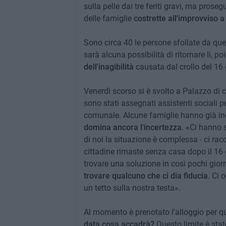
sulla pelle dai tre feriti gravi, ma pro
delle famiglie
costrette all'improvviso a
Sono circa 40 le persone sfollate da que
sarà alcuna possibilità di ritornare lì, p
dell'inagibilità
causata dal crollo del 16
Venerdì scorso si è svolto a Palazzo di ci
sono stati assegnati assistenti sociali 
comunale. Alcune famiglie hanno già indi
domina ancora l'incertezza
. «Ci hanno 
di noi la situazione è complessa - ci r
cittadine rimaste senza casa dopo il 16 
trovare una soluzione in così pochi gior
trovare qualcuno che ci dia fiducia
. Ci 
un tetto sulla nostra testa».
Al momento è prenotato l'alloggio per que
data cosa accadrà?
Questo limite è sta