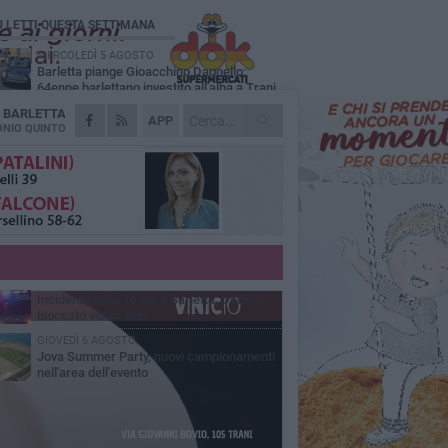
Ù LETTI QUESTA SETTIMANA
MERCOLEDÌ 5 AGOSTO
Barletta piange Gioacchino Dagnello:
64enne barlettano investito all'alba a Trani
A
BARLETTA
GIOVEDÌ 6 AGOSTO
APP
Il ricordo di "Cecco", il benzinaio col
NIO QUINTO
sorriso: «Contava i giorni che lo
paravano dalla pensione»
MERCOLEDÌ 5 AGOSTO
Jova Summer Party, giovedì mattina
sopralluogo nell'area dell'evento
DOMENICA 2 AGOSTO
Beni confiscati alla mafia. Nasce il servizio
di Co-housing
VENERDÌ 7 AGOSTO
Incidente sulla 16 bis a Barletta, traffico
bloccato verso Bari
GIOVEDÌ 6 AGOSTO
Jova Summer Party, nuovi campionamenti
nell'area dell'evento