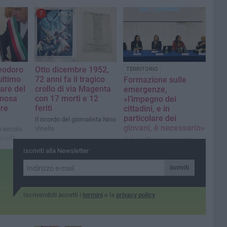
7
Teodoro
Otto dicembre 1952,
TERRITORIO
ultimo
72 anni fa il tragico
Formazione sulle
are del
crollo di via Magenta
emergenze,
anosa
con 17 morti e 12
«l’impegno dei
bre
feriti
cittadini, e in
particolare dei
Il ricordo del giornalista Nino
giovani, è necessario»
Vinella
n secolo
 quella
Si è svolto ieri un evento
ivo nella
formativo sui temi della
Iscriviti alla Newsletter
pianificazione e del rischio
radiologico e nucleare
Iscriviti
Iscrivendoti accetti i
termini
e la
privacy policy