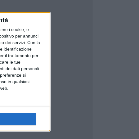
ità
ome i cookie, e
spositivo per annunci
o dei servizi.
Con la
e identificazione
er il trattamento per
icare le tue
ti dei dati personali
 preferenze si
nso in qualsiasi
 web.