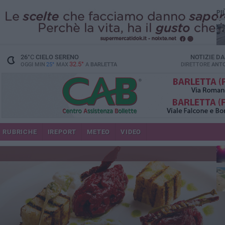
PI
26
°C
CIELO SERENO
NOTIZIE D
32.5°
OGGI MIN
25°
MAX
A
BARLETTA
DIRETTORE
ANTO
se
RUBRICHE
IREPORT
METEO
VIDEO