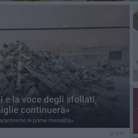
 e la voce degli sfollati,
miglie continuerà»
arantiremo le prime mensilità»
12.52