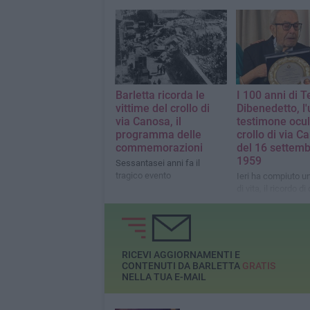
Barletta ricorda le
I 100 anni di 
vittime del crollo di
Dibenedetto, l'
via Canosa, il
testimone ocul
programma delle
crollo di via C
commemorazioni
del 16 settem
1959
Sessantasei anni fa il
tragico evento
Ieri ha compiuto u
di vita, il ricordo di
tragedia è ancora v
sua mente
RICEVI AGGIORNAMENTI E
CONTENUTI DA BARLETTA
GRATIS
NELLA TUA E-MAIL