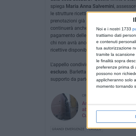
spiega
Maria Anna Salvemini
, assessor
le strutture ricettive sono state in grado 
I
prenotazioni già in essere di turisti e v
continuerà anche dal 2 luglio in poi» ass
Noi e i nostri 1733
p
pagamento delle prime tre mensilità di f
trattiamo dati person
e contenuti personali
chi non avrà ancora individuato una solu
tua autorizzazione no
ricettive disponibili».
tramite la scansione 
le finalità sopra des
L'appello condiviso è di garantire a que
preferenze prima di 
escluso
. Barletta ha sempre dimostrato g
possono non richieder
supporto da parte di chiunque possa fo
applicheranno solo a
momento tornando su 
CRONACA
Ancora sequestrate le
abitazioni del crollo di vi
Curci a Barletta
GRANDI EMERGENZE
CROLLO