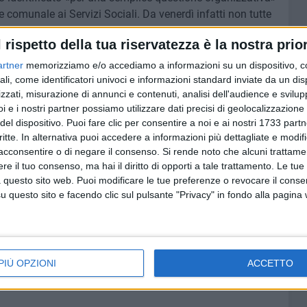
e comunale ai Servizi Sociali. Da venerdì infatti non tutte
di vincolare la propria disponibilità per via delle
l rispetto della tua riservatezza è la nostra prior
iaggiatori. «L'assistenza da parte del Comune alle famiglie
icura l'assessore, che ribadisce: «Garantiremo il
artner
memorizziamo e/o accediamo a informazioni su un dispositivo, c
itto e le spese necessarie per sostenere l'emergenza, ma a
ali, come identificatori univoci e informazioni standard inviate da un di
zzati, misurazione di annunci e contenuti, analisi dell'audience e svilupp
zione, continueremo a provvedere attraverso le strutture
i e i nostri partner possiamo utilizzare dati precisi di geolocalizzazione 
del dispositivo. Puoi fare clic per consentire a noi e ai nostri 1733 partn
critte. In alternativa puoi accedere a informazioni più dettagliate e modif
ste sfortunate famiglie una casa.
Per tutti, nessuno
acconsentire o di negare il consenso.
Si rende noto che alcuni trattamen
randi slanci di solidarietà in occasioni del genere: il
e il tuo consenso, ma hai il diritto di opporti a tale trattamento. Le tue
rnire un supporto sarà sicuramente apprezzato.
 questo sito web. Puoi modificare le tue preferenze o revocare il conse
questo sito e facendo clic sul pulsante "Privacy" in fondo alla pagina
CRONACA
Crollo via Curci, il sindaco
a
incontra le famiglie sfollate
PIÙ OPZIONI
ACCETTO