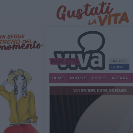
68.713
FANPAGE
HOME
NOTIZIE
SPORT
AGENDA