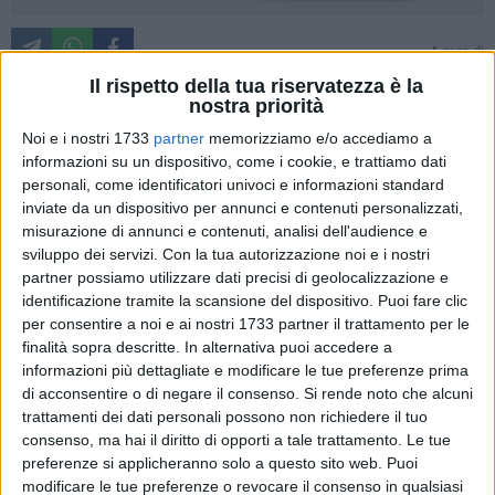
A cura di
PAOLO DORONZO
Il rispetto della tua riservatezza è la
nostra priorità
Noi e i nostri 1733
partner
memorizziamo e/o accediamo a
Puntualmente si ripresenta una questione che
informazioni su un dispositivo, come i cookie, e trattiamo dati
emblematicamente rappresenta la scarsa attenzione per i
personali, come identificatori univoci e informazioni standard
disabili. Questa volta l'accento riguarda il non rispetto, non
inviate da un dispositivo per annunci e contenuti personalizzati,
misurazione di annunci e contenuti, analisi dell'audience e
solo etico - morale e civile, ma soprattutto delle norme di
sviluppo dei servizi.
Con la tua autorizzazione noi e i nostri
legge, è da porre sull'ex Chiesa di S. Antonio, di proprietà
partner possiamo utilizzare dati precisi di geolocalizzazione e
della Diocesi. Bene culturale d'importante valore storico, in
identificazione tramite la scansione del dispositivo. Puoi fare clic
pieno centro cittadino, è stato adibito a "Sala della
per consentire a noi e ai nostri 1733 partner il trattamento per le
Comunità".
finalità sopra descritte. In alternativa puoi accedere a
informazioni più dettagliate e modificare le tue preferenze prima
Ora "
sala multimediale
– come si legge sul decreto
di acconsentire o di negare il consenso.
Si rende noto che alcuni
trattamenti dei dati personali possono non richiedere il tuo
arcivescovile –
e contenitore culturale
", in effetti, svolge
consenso, ma hai il diritto di opporti a tale trattamento. Le tue
egregiamente la propria funzione con piccoli spettacoli
preferenze si applicheranno solo a questo sito web. Puoi
teatrali e musicali, rassegne cinematografiche, conferenze,
modificare le tue preferenze o revocare il consenso in qualsiasi