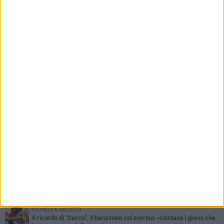
«situazione già attenzionata»
PIÙ LETTI QUESTA SETTIMANA
MERCOLEDÌ 5 AGOSTO
Barletta piange Gioacchino Dagnello: 64enne barlettano investito
all'alba a Trani
GIOVEDÌ 6 AGOSTO
Il ricordo di "Cecco", il benzinaio col sorriso: «Contava i giorni che