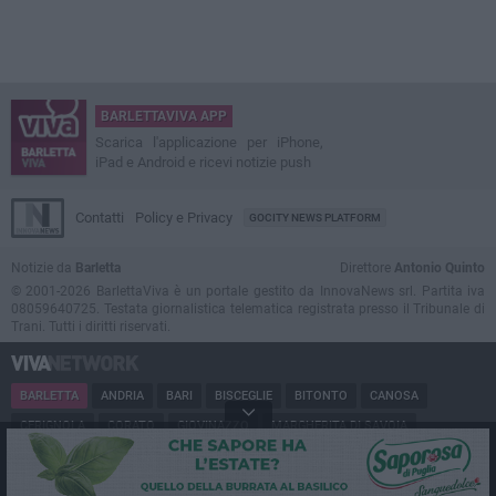
BARLETTAVIVA APP
Scarica l'applicazione per iPhone,
iPad e Android e ricevi notizie push
Contatti
Policy e Privacy
GOCITY NEWS PLATFORM
Notizie da
Barletta
Direttore
Antonio Quinto
© 2001-2026 BarlettaViva è un portale gestito da InnovaNews srl. Partita iva
08059640725. Testata giornalistica telematica registrata presso il Tribunale di
Trani. Tutti i diritti riservati.
BARLETTA
ANDRIA
BARI
BISCEGLIE
BITONTO
CANOSA
CERIGNOLA
CORATO
GIOVINAZZO
MARGHERITA DI SAVOIA
MINERVINO
MODUGNO
MOLFETTA
PUGLIA
RUVO
SAN FERDINANDO
SPINAZZOLA
TERLIZZI
TRANI
TRINITAPOLI