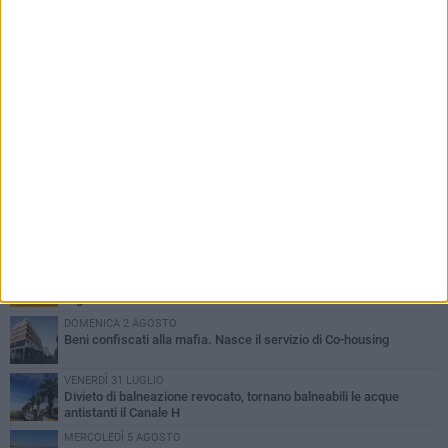
PIÙ LETTI QUESTA SETTIMANA
VENERDÌ 31 LUGLIO
Inaugurato il nuovo parcheggio nella stazione di Barletta
MERCOLEDÌ 5 AGOSTO
Barletta piange Gioacchino Dagnello: 64enne barlettano investito
all'alba a Trani
GIOVEDÌ 30 LUGLIO
Rapina all'Ipercoop di Barletta: nel mirino la gioielleria, banditi in
fuga
DOMENICA 2 AGOSTO
Beni confiscati alla mafia. Nasce il servizio di Co-housing
VENERDÌ 31 LUGLIO
Divieto di balneazione revocato, tornano balneabili le acque
antistanti il Canale H
MERCOLEDÌ 5 AGOSTO