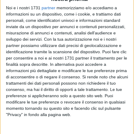
Noi e i nostri 1731
partner
memorizziamo e/o accediamo a
informazioni su un dispositivo, come i cookie, e trattiamo dati
personali, come identificatori univoci e informazioni standard
100
inviate da un dispositivo per annunci e contenuti personalizzati,
misurazione di annunci e contenuti, analisi dell'audience e
sviluppo dei servizi.
Con la tua autorizzazione noi e i nostri
partner possiamo utilizzare dati precisi di geolocalizzazione e
Dopo i primi 20 giovani partiti il 25 luglio con destinazione il
identificazione tramite la scansione del dispositivo. Puoi fare clic
Portogallo per partecipare alla fase del gemellaggio
per consentire a noi e ai nostri 1731 partner il trattamento per le
diocesano in preparazione alla Giornata Mondiale della
finalità sopra descritte. In alternativa puoi accedere a
Gioventù (1-6 agosto 2023), questa mattina, con precisione
informazioni più dettagliate e modificare le tue preferenze prima
alle 7.15, con appuntamento la parrocchia SS. Trinità di
di acconsentire o di negare il consenso.
Si rende noto che alcuni
trattamenti dei dati personali possono non richiedere il tuo
Barletta, è prevista la partenza di altri 40 ragazzi provenienti
consenso, ma hai il diritto di opporti a tale trattamento. Le tue
dai sette centri della diocesi. Con essi alcuni delle diocesi di
preferenze si applicheranno solo a questo sito web. Puoi
Foggia e Molfetta. Tra i sacerdoti accompagnatori Don
modificare le tue preferenze o revocare il consenso in qualsiasi
Fabio Daddato e don Felice Musto.
momento tornando su questo sito e facendo clic sul pulsante
"Privacy" in fondo alla pagina web.
Intanto, in mattinata, don Claudio Maino, responsabile
diocesano per la pastorale giovanile, ha inviato un