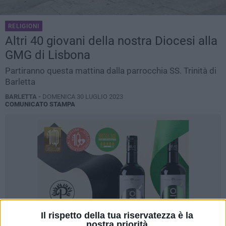
RELIGIONI
Altri 40 giovani della nostra Diocesi alla
GMG di Lisbona
Partiranno questa mattina dalla parrocchia SS. Trinità di
Barletta
BARLETTA -
DOMENICA 30 LUGLIO 2023
COMUNICATO STAMPA
Il rispetto della tua riservatezza è la
nostra priorità