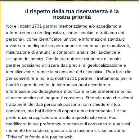
Il rispetto della tua riservatezza è la
nostra priorità
24
Noi e i nostri 1731
partner
memorizziamo e/o accediamo a
informazioni su un dispositivo, come i cookie, e trattiamo dati
personali, come identificatori univoci e informazioni standard
inviate da un dispositivo per annunci e contenuti personalizzati,
Hanno partecipato gli studenti delle scuole e istituti della
misurazione di annunci e contenuti, analisi dell'audience e
Provincia Barletta Andria Trani, ai Campionati Studenteschi
sviluppo dei servizi.
Con la tua autorizzazione noi e i nostri
denominati "Trofeo Scacchi Scuola". La competizione –
partner possiamo utilizzare dati precisi di geolocalizzazione e
identificazione tramite la scansione del dispositivo. Puoi fare clic
ospitata nel funzionale "Pala Dean Martin" della città di
per consentire a noi e ai nostri 1731 partner il trattamento per le
Montesilvano si è svolta dal 10 al 13 maggio 2018.
finalità sopra descritte. In alternativa puoi accedere a
informazioni più dettagliate e modificare le tue preferenze prima
Per Barletta, brillanti risultati degli studenti del Liceo
di acconsentire o di negare il consenso.
Si rende noto che alcuni
Scientifico Carlo Cafiero (diretto dal Dr. Salvatore Citino) che
trattamenti dei dati personali possono non richiedere il tuo
hanno partecipato ai campionati giovanili studenteschi di
consenso, ma hai il diritto di opporti a tale trattamento. Le tue
scacchi a Montesilvano (PE) in Abruzzo, accompagnati dalla
preferenze si applicheranno solo a questo sito web. Puoi
modificare le tue preferenze o revocare il consenso in qualsiasi
prof.ssa Natalia Francavilla. Gli atleti della categoria
momento tornando su questo sito e facendo clic sul pulsante
Juniores maschile/mista del "Cafiero" hanno conquistato il
"Privacy" in fondo alla pagina web.