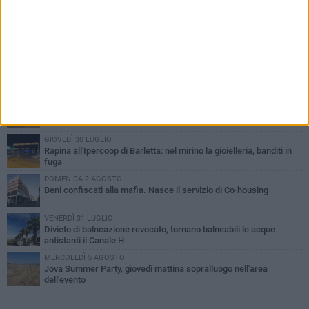
PIÙ LETTI QUESTA SETTIMANA
VENERDÌ 31 LUGLIO
Inaugurato il nuovo parcheggio nella stazione di Barletta
MERCOLEDÌ 5 AGOSTO
Barletta piange Gioacchino Dagnello: 64enne barlettano investito
all'alba a Trani
GIOVEDÌ 30 LUGLIO
Rapina all'Ipercoop di Barletta: nel mirino la gioielleria, banditi in
fuga
DOMENICA 2 AGOSTO
Beni confiscati alla mafia. Nasce il servizio di Co-housing
VENERDÌ 31 LUGLIO
Divieto di balneazione revocato, tornano balneabili le acque
antistanti il Canale H
MERCOLEDÌ 5 AGOSTO
Jova Summer Party, giovedì mattina sopralluogo nell'area
dell'evento