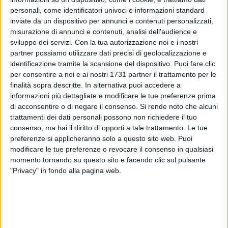
personali, come identificatori univoci e informazioni standard
inviate da un dispositivo per annunci e contenuti personalizzati,
misurazione di annunci e contenuti, analisi dell'audience e
22
sviluppo dei servizi.
Con la tua autorizzazione noi e i nostri
partner possiamo utilizzare dati precisi di geolocalizzazione e
identificazione tramite la scansione del dispositivo. Puoi fare clic
per consentire a noi e ai nostri 1731 partner il trattamento per le
Il Consiglio comunale è convocato, presso la Sala Consiliare
finalità sopra descritte. In alternativa puoi accedere a
ubicata al piano rialzato dell'ex Tribunale in Via Zanardelli,
informazioni più dettagliate e modificare le tue preferenze prima
per mercoledì 6 Agosto 2025 in seduta di prima
di acconsentire o di negare il consenso.
Si rende noto che alcuni
convocazione con inizio alle ore 16.30. Seconda
trattamenti dei dati personali possono non richiedere il tuo
convocazione il giorno successivo allo stesso orario.
consenso, ma hai il diritto di opporti a tale trattamento. Le tue
preferenze si applicheranno solo a questo sito web. Puoi
modificare le tue preferenze o revocare il consenso in qualsiasi
Ordine del giorno
momento tornando su questo sito e facendo clic sul pulsante
1. Art.17 comma 1 Regolamento di Consiglio comunale:
"Privacy" in fondo alla pagina web.
richiesta di interventi e azioni urgenti per la tutela delle
giovani generazioni, il contrasto allo spaccio di stupefacenti
e la salvaguardia dell'immagine della città.
2. Ratifica delibera di variazione urgente al Bilancio di
Previsione 2025/2027 n.179 del 27/06/2025 (proposta 80).