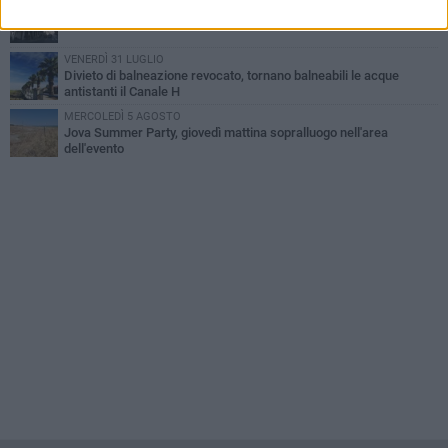
DOMENICA 2 AGOSTO
Beni confiscati alla mafia. Nasce il servizio di Co-housing
VENERDÌ 31 LUGLIO
Divieto di balneazione revocato, tornano balneabili le acque
antistanti il Canale H
MERCOLEDÌ 5 AGOSTO
Jova Summer Party, giovedì mattina sopralluogo nell'area
dell'evento