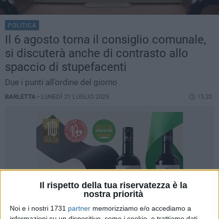
POLITICA
Il 6 agosto torna il consiglio comunale,
si discuterà anche di contrasto allo
spaccio di stupefacenti
Due i punti all'ordine del giorno
BARLETTA -
LUNEDÌ 21 LUGLIO 2025
15.20
Il rispetto della tua riservatezza è la
nostra priorità
Noi e i nostri 1731
partner
memorizziamo e/o accediamo a
informazioni su un dispositivo, come i cookie, e trattiamo dati