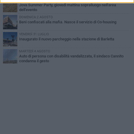
MERCOLEDÌ 5 AGOSTO
Jova Summer Party, giovedì mattina sopralluogo nell'area
dell'evento
DOMENICA 2 AGOSTO
Beni confiscati alla mafia. Nasce il servizio di Co-housing
VENERDÌ 31 LUGLIO
Inaugurato il nuovo parcheggio nella stazione di Barletta
MARTEDÌ 4 AGOSTO
Auto di persona con disabilità vandalizzata, il sindaco Cannito
condanna il gesto