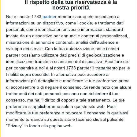
Il rispetto della tua riservatezza è la
nostra priorità
Noi e i nostri 1733
partner
memorizziamo e/o accediamo a
informazioni su un dispositivo, come i cookie, e trattiamo dati
personali, come identificatori univoci e informazioni standard
inviate da un dispositivo per annunci e contenuti personalizzati,
Può dirsi finalmente completo l'identikit del Colosso Eraclio:
misurazione di annunci e contenuti, analisi dell'audience e
ha circa 1600 anni e probabilmente proviene dall'area
sviluppo dei servizi.
Con la tua autorizzazione noi e i nostri
Adriatica. Così i cittadini barlettani potranno conoscere
partner possiamo utilizzare dati precisi di geolocalizzazione e
davvero quanto è anziano il bronzeo e silente "protettore"
identificazione tramite la scansione del dispositivo. Puoi fare clic
della città. I dati anagrafici della statua bronzea sono stati
per consentire a noi e ai nostri 1733 partner il trattamento per le
stabiliti a seguito di un'analisi di termoluminescenza dei
finalità sopra descritte. In alternativa puoi accedere a
informazioni più dettagliate e modificare le tue preferenze prima
campioni di terre di fusione di cui essa è composta.
di acconsentire o di negare il consenso.
Si rende noto che alcuni
trattamenti dei dati personali possono non richiedere il tuo
Tale studio è stato eseguito dal laboratorio di Archeometria
consenso, ma hai il diritto di opporti a tale trattamento. Le tue
del dipartimento di Scienze dei materiali dell'Università degli
preferenze si applicheranno solo a questo sito web. Puoi
studi Bicocca di Milano. «La fusione del tronco della statua
modificare le tue preferenze o revocare il consenso in qualsiasi
– ha affermato la
prof.ssa Emanuela Sibilia
, responsabile
momento tornando su questo sito e facendo clic sul pulsante
scientifica dell'indagine - è avvenuta tra il IV e VI secolo con
"Privacy" in fondo alla pagina web.
massima probabilità, mentre la fusione degli arti è avvenuta