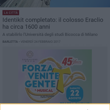
LA CITTÀ
Identikit completato: il colosso Eraclio
ha circa 1600 anni
A stabilirlo l'Università degli studi Bicocca di Milano
BARLETTA -
VENERDÌ 24 FEBBRAIO 2017