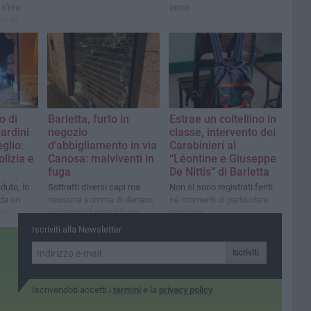
 c'era
anno
e in
agne
o di
Barletta, furto in
Estrae un coltellino in
iardini
negozio
classe, intervento dei
glio:
d'abbigliamento in via
Carabinieri al
olizia e
Canosa: malviventi in
“Léontine e Giuseppe
fuga
De Nittis” di Barletta
aduto, lo
Sottratti diversi capi ma
Non si sono registrati feriti
da un
nessuna somma di denaro,
né momenti di particolare
lo
la banda sfugge ad una
tensione
pattuglia di Carabinieri
Iscriviti alla Newsletter
Iscriviti
Iscrivendoti accetti i
termini
e la
privacy policy