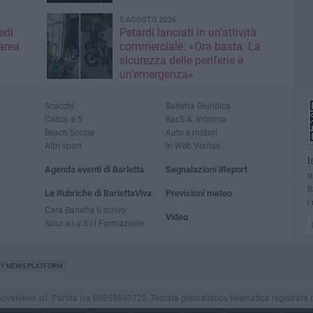
5 AGOSTO 2026
edì
Petardi lanciati in un'attività
area
commerciale: «Ora basta. La
sicurezza delle periferie è
un'emergenza»
Scacchi
Barletta Giuridica
Calcio a 5
Bar.S.A. informa
Beach Soccer
Auto e motori
Altri sport
In Web Veritas
I
Agenda eventi di Barletta
Segnalazioni iReport
R
B
Le Rubriche di BarlettaViva
Previsioni meteo
i
Cara Barletta ti scrivo
Video
Sicur.a.l.a S.r.l Formazione
TY NEWS PLATFORM
aNews srl. Partita iva 08059640725. Testata giornalistica telematica registrata presso