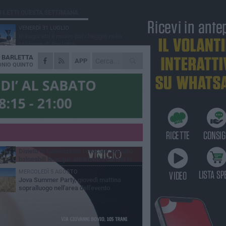
Ù LETTI QUESTA SETTIMANA
VENERDÌ 31 LUGLIO
Inaugurato il nuovo parcheggio nella
stazione di Barletta
A
BARLETTA
MERCOLEDÌ 5 AGOSTO
APP
Barletta piange Gioacchino Dagnello:
NIO QUINTO
64enne barlettano investito all'alba a Trani
GIOVEDÌ 30 LUGLIO
Rapina all'Ipercoop di Barletta: nel mirino la
gioielleria, banditi in fuga
DOMENICA 2 AGOSTO
Beni confiscati alla mafia. Nasce il servizio
di Co-housing
VENERDÌ 31 LUGLIO
Divieto di balneazione revocato, tornano
balneabili le acque antistanti il Canale H
MERCOLEDÌ 5 AGOSTO
Jova Summer Party, giovedì mattina
sopralluogo nell'area dell'evento