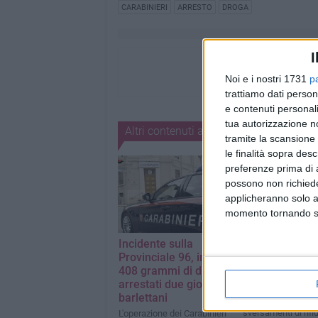
CARABINIERI
ARRESTO
DROGA
I
Noi e i nostri 1731
p
trattiamo dati person
e contenuti personali
tua autorizzazione no
Altri contenuti a tema
tramite la scansione 
le finalità sopra des
preferenze prima di 
possono non richieder
applicheranno solo a
momento tornando su 
Incidente sulla
Dalla Campania
Provinciale 96, in auto
rifiuti finivano
408 grammi di droga:
nelle campagn
arrestati due giovani
Barletta
barlettani
Tra i 34 siti usati pe
sversamenti di rifiu
L'operazione dei Carabinieri