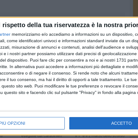
l rispetto della tua riservatezza è la nostra prior
artner
memorizziamo e/o accediamo a informazioni su un dispositivo, c
ali, come identificatori univoci e informazioni standard inviate da un di
zzati, misurazione di annunci e contenuti, analisi dell'audience e svilupp
i e i nostri partner possiamo utilizzare dati precisi di geolocalizzazione 
del dispositivo. Puoi fare clic per consentire a noi e ai nostri 1731 partn
critte. In alternativa puoi accedere a informazioni più dettagliate e modif
acconsentire o di negare il consenso.
Si rende noto che alcuni trattamen
e il tuo consenso, ma hai il diritto di opporti a tale trattamento. Le tue
 questo sito web. Puoi modificare le tue preferenze o revocare il conse
questo sito e facendo clic sul pulsante "Privacy" in fondo alla pagina
 i
Arresti per rissa a
Rissa in Piazza
 anche
piazza Marina, i
Marina a Barletta,
e di
dettagli
misure cautelari per
dell’operazione
11 giovani
PIÙ OPZIONI
ACCETTO
r gli
Undici misure cautelari
I fatti risalgono alla notte tra
ti
eseguite dai Carabinieri
il 1° e il 2 marzo dello scorso