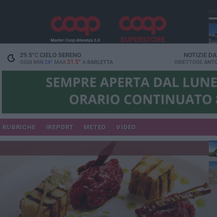
PI
29.5
°C
CIELO SERENO
NOTIZIE D
31.5°
OGGI MIN
24°
MAX
A
BARLETTA
DIRETTORE
ANTO
RUBRICHE
IREPORT
METEO
VIDEO