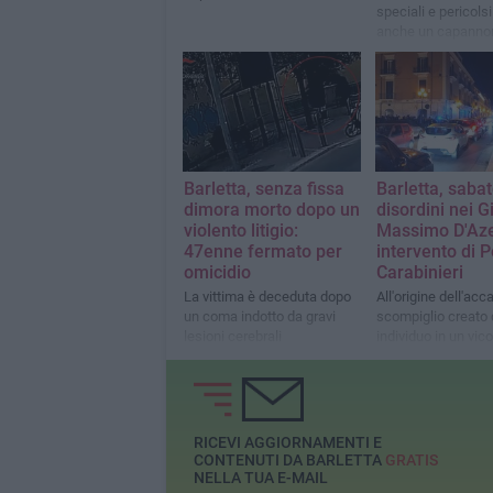
speciali e pericolsi
anche un capannon
disuso nelle camp
della città
Barletta, senza fissa
Barletta, sabat
dimora morto dopo un
disordini nei G
violento litigio:
Massimo D'Aze
47enne fermato per
intervento di P
omicidio
Carabinieri
La vittima è deceduta dopo
All'origine dell'acc
un coma indotto da gravi
scompiglio creato 
lesioni cerebrali
individuo in un vico
adiacente
RICEVI AGGIORNAMENTI E
CONTENUTI DA BARLETTA
GRATIS
NELLA TUA E-MAIL