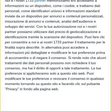
Noi e i nostri 1733
partner
memorizziamo e/o accediamo a
informazioni su un dispositivo, come i cookie, e trattiamo dati
personali, come identificatori univoci e informazioni standard
inviate da un dispositivo per annunci e contenuti personalizzati,
63
misurazione di annunci e contenuti, analisi dell'audience e
sviluppo dei servizi.
Con la tua autorizzazione noi e i nostri
partner possiamo utilizzare dati precisi di geolocalizzazione e
Grande successo per la prima edizione del Cancer Survivors
identificazione tramite la scansione del dispositivo. Puoi fare clic
Day, l'evento promosso dalla LILT , sulla scia di una
per consentire a noi e ai nostri 1733 partner il trattamento per le
finalità sopra descritte. In alternativa puoi accedere a
tradizione nata nel 1988 negli Stati Uniti. Un inno simbolico
informazioni più dettagliate e modificare le tue preferenze prima
e profondo, dedicato alla rinascita fisica e mentale dei
di acconsentire o di negare il consenso.
Si rende noto che alcuni
pazienti oncologici – e non solo – celebrato attraverso le
trattamenti dei dati personali possono non richiedere il tuo
posizioni yoga del "guerriero" e del "saluto al sole", per
consenso, ma hai il diritto di opporti a tale trattamento. Le tue
esaltare la resilienza e forza interiore.
preferenze si applicheranno solo a questo sito web. Puoi
modificare le tue preferenze o revocare il consenso in qualsiasi
Sabato 21 giugno, nella suggestiva cornice del Rivellino del
momento tornando su questo sito e facendo clic sul pulsante
"Privacy" in fondo alla pagina web.
Castello di Barletta, circa 200 partecipanti si sono ritrovati
per celebrare insieme il solstizio d'estate.
Un sentito ringraziamento va alla LILT BAT, che ha