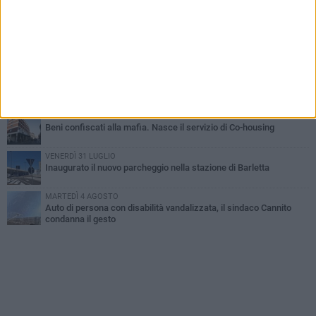
Barletta piange Gioacchino Dagnello: 64enne barlettano investito
all'alba a Trani
GIOVEDÌ 6 AGOSTO
Il ricordo di "Cecco", il benzinaio col sorriso: «Contava i giorni che
lo separavano dalla pensione»
MERCOLEDÌ 5 AGOSTO
Jova Summer Party, giovedì mattina sopralluogo nell'area
dell'evento
DOMENICA 2 AGOSTO
Beni confiscati alla mafia. Nasce il servizio di Co-housing
VENERDÌ 31 LUGLIO
Inaugurato il nuovo parcheggio nella stazione di Barletta
MARTEDÌ 4 AGOSTO
Auto di persona con disabilità vandalizzata, il sindaco Cannito
condanna il gesto