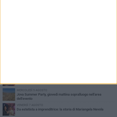
PIÙ LETTI QUESTA SETTIMANA
MERCOLEDÌ 5 AGOSTO
Barletta piange Gioacchino Dagnello: 64enne barlettano investito
all'alba a Trani
GIOVEDÌ 6 AGOSTO
Il ricordo di "Cecco", il benzinaio col sorriso: «Contava i giorni che
lo separavano dalla pensione»
VENERDÌ 7 AGOSTO
Incidente sulla 16 bis a Barletta, traffico bloccato verso Bari
MERCOLEDÌ 5 AGOSTO
Jova Summer Party, giovedì mattina sopralluogo nell'area
dell'evento
VENERDÌ 7 AGOSTO
Da estetista a imprenditrice: la storia di Mariangela Nevola