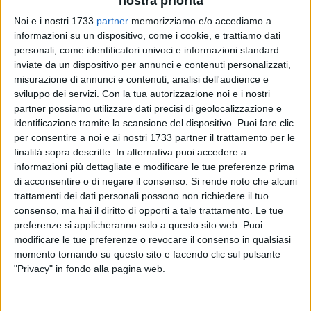
nostra priorità
Noi e i nostri 1733
partner
memorizziamo e/o accediamo a
informazioni su un dispositivo, come i cookie, e trattiamo dati
personali, come identificatori univoci e informazioni standard
inviate da un dispositivo per annunci e contenuti personalizzati,
357
misurazione di annunci e contenuti, analisi dell'audience e
sviluppo dei servizi.
Con la tua autorizzazione noi e i nostri
partner possiamo utilizzare dati precisi di geolocalizzazione e
identificazione tramite la scansione del dispositivo. Puoi fare clic
«Amare Barletta significa difenderla, non denigrarla», scrive
per consentire a noi e ai nostri 1733 partner il trattamento per le
il consigliere comunale Gianluca Gorgoglione. «In queste ore
finalità sopra descritte. In alternativa puoi accedere a
abbiamo assistito all'ennesima strumentalizzazione politica
informazioni più dettagliate e modificare le tue preferenze prima
da parte di chi non perde occasione per gettare fango
di acconsentire o di negare il consenso.
Si rende noto che alcuni
sull'amministrazione, approfittando della caduta dell'albero
trattamenti dei dati personali possono non richiedere il tuo
simbolo del Natale barlettano causa maltempo (Allerta
consenso, ma hai il diritto di opporti a tale trattamento. Le tue
preferenze si applicheranno solo a questo sito web. Puoi
Meteo Arancione).
modificare le tue preferenze o revocare il consenso in qualsiasi
momento tornando su questo sito e facendo clic sul pulsante
La verità? È semplice: il maltempo ha colpito duramente, e
"Privacy" in fondo alla pagina web.
non solo Barletta. A Bari, città amministrata dal
centrosinistra, le forti raffiche hanno danneggiato la
spettacolare installazione dell'artista Edoardo Tresoldi. Ma lì,