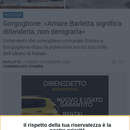
POLITICA
Gorgoglione: «Amare Barletta significa
difenderla, non denigrarla»
L'intervento del consigliere comunale Gianluca
Gorgoglione dopo le polemiche social sul crollo
dell'albero di Natale
BARLETTA -
VENERDÌ 5 DICEMBRE 2025
10.17
COMUNICATO STAMPA
Il rispetto della tua riservatezza è la