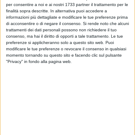
occasioni segnate da testimonianze indelebili.
per consentire a noi e ai nostri 1733 partner il trattamento per le
finalità sopra descritte. In alternativa puoi accedere a
informazioni più dettagliate e modificare le tue preferenze prima
LA MEDAGLIA D'ORO AL MERITO CIVILE PER I FATTI DI
di acconsentire o di negare il consenso.
Si rende noto che alcuni
SETTEMBRE 1943
- Nella veste di Ministro dell'Interno, il 21
trattamenti dei dati personali possono non richiedere il tuo
settembre 1998 al teatro Curci, gremitissimo di pubblico e
consenso, ma hai il diritto di opporti a tale trattamento. Le tue
diretta televisiva condotta dal collega Savino Sguera e dal
preferenze si applicheranno solo a questo sito web. Puoi
sottoscritto, dove si tenne la seduta straordinaria del
modificare le tue preferenze o revocare il consenso in qualsiasi
Consiglio comunale durante la quale conferì la Medaglia
momento tornando su questo sito e facendo clic sul pulsante
"Privacy" in fondo alla pagina web.
d'oro al merito civile per i fatti del Settembre 1943 cui seguì
la seconda concessa da Carlo Azeglio Ciampi al valor
militare per la resistenza in armi all'invasore tedesco. Era
sindaco il compianto Francesco Salerno (nella foto) e questa
la motivazione come riportato nella lapide sulla facciata del
Municipio in Corso Vittorio Emanuele: "Il 12 settembre 1943
le truppe germaniche, che erano state ripetutamente respinte
il giorno precedente dai militari del nostro Presidio,
attaccarono con forze preponderanti la Città e, dopo cruento
combattimento, penetrarono nell'abitato seminando