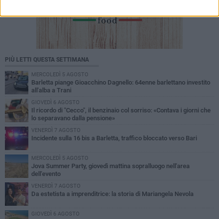
PIÙ LETTI QUESTA SETTIMANA
MERCOLEDÌ 5 AGOSTO
Barletta piange Gioacchino Dagnello: 64enne barlettano investito
all'alba a Trani
GIOVEDÌ 6 AGOSTO
Il ricordo di "Cecco", il benzinaio col sorriso: «Contava i giorni che
lo separavano dalla pensione»
VENERDÌ 7 AGOSTO
Incidente sulla 16 bis a Barletta, traffico bloccato verso Bari
MERCOLEDÌ 5 AGOSTO
Jova Summer Party, giovedì mattina sopralluogo nell'area
dell'evento
VENERDÌ 7 AGOSTO
Da estetista a imprenditrice: la storia di Mariangela Nevola
GIOVEDÌ 6 AGOSTO