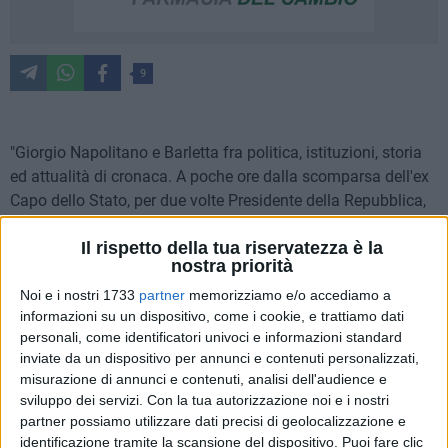
9
"Giorgio Napolitano e Barletta fra politica, istituzioni, storia
ed attualità di cronaca. A poche ore dalla scomparsa dell'ex
Capo dello Stato, per due volte Presidente della Repubblica,
cordoglio e memoria si mescolano nella città che lo ha visto
Il rispetto della tua riservatezza è la
come illustre visitatore in occasione di appuntamenti
nostra priorità
memorabili".
Noi e i nostri 1733
partner
memorizziamo e/o accediamo a
informazioni su un dispositivo, come i cookie, e trattiamo dati
Così il ricordo tracciato nella sua nota dal giornalista Nino
personali, come identificatori univoci e informazioni standard
Vinella.
inviate da un dispositivo per annunci e contenuti personalizzati,
misurazione di annunci e contenuti, analisi dell'audience e
"Sono testimone oculare, da giornalista e come cittadino, dei
sviluppo dei servizi.
Con la tua autorizzazione noi e i nostri
due grandi momenti di forte valenza istituzionale che hanno
partner possiamo utilizzare dati precisi di geolocalizzazione e
avuto come protagonista Giorgio Napolitano a Barletta in
identificazione tramite la scansione del dispositivo. Puoi fare clic