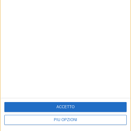
ACCETTO
PIÙ OPZIONI
Altri contenuti a tema