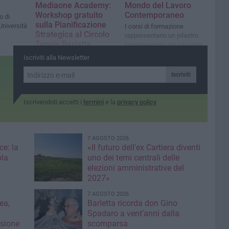
Mediaone Academy:
Mondo del Lavoro
Workshop gratuito
Contemporaneo
o di
sulla Pianificazione
Università
I corsi di formazione
Strategica al Circolo
rappresentano un pilastro
Tennis Barletta
fondamentale per garantire
la crescita professionale e
Lunedì 28 aprile, a partire
Iscriviti alla Newsletter
personale
dalle ore 17:00, andrà in
scena un nuovo
Iscriviti
appuntamento formativo di
grande rilevanza
Iscrivendoti accetti i
termini
e la
privacy policy
7 AGOSTO 2026
ce: la
«Il futuro dell'ex Cartiera diventi
ola
uno dei temi centrali delle
elezioni amministrative del
2027»
7 AGOSTO 2026
ea,
Barletta ricorda don Gino
Spadaro a vent’anni dalla
isione
scomparsa