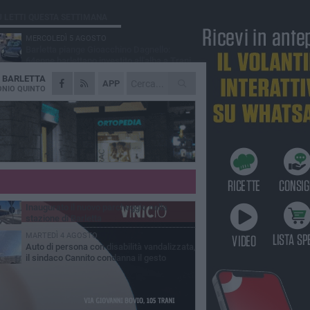
Ù LETTI QUESTA SETTIMANA
MERCOLEDÌ 5 AGOSTO
Barletta piange Gioacchino Dagnello:
64enne barlettano investito all'alba a Trani
A
BARLETTA
GIOVEDÌ 6 AGOSTO
APP
Il ricordo di "Cecco", il benzinaio col
NIO QUINTO
sorriso: «Contava i giorni che lo
paravano dalla pensione»
MERCOLEDÌ 5 AGOSTO
Jova Summer Party, giovedì mattina
sopralluogo nell'area dell'evento
DOMENICA 2 AGOSTO
Beni confiscati alla mafia. Nasce il servizio
di Co-housing
VENERDÌ 31 LUGLIO
Inaugurato il nuovo parcheggio nella
stazione di Barletta
MARTEDÌ 4 AGOSTO
Auto di persona con disabilità vandalizzata,
il sindaco Cannito condanna il gesto