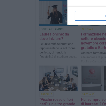
SCUOLA E LAVORO
SPECIALE
Laurea online: da
Formazione ne
dove iniziare?
settore cleanin
novembre cor
Le università telematiche
gratuito a Barl
rappresentano la soluzione
perfetta, offrendo la
Giornata formativa 
flessibilità di studiare dove e
alle imprese di puli
quando vuoi
Puglia e Campania
promossa da MB 
SPECIALE
SPECIALE
"Picche rosse e fiori
Hai sempre so
neri": un altro grande
di laurearti? O