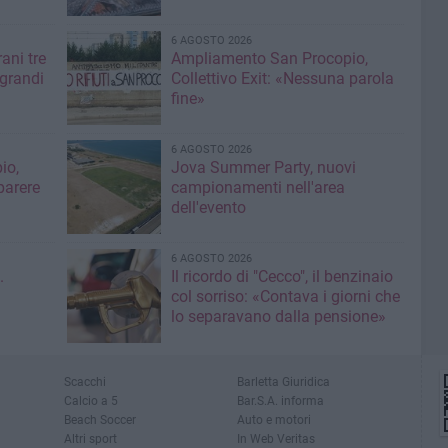
6 AGOSTO 2026
ani tre
Ampliamento San Procopio,
 grandi
Collettivo Exit: «Nessuna parola
fine»
6 AGOSTO 2026
io,
Jova Summer Party, nuovi
parere
campionamenti nell'area
dell'evento
6 AGOSTO 2026
.
Il ricordo di "Cecco", il benzinaio
col sorriso: «Contava i giorni che
lo separavano dalla pensione»
Scacchi
Barletta Giuridica
Calcio a 5
Bar.S.A. informa
Beach Soccer
Auto e motori
Altri sport
In Web Veritas