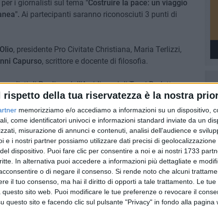
 per i giornalisti sul tema
"Costruire la pace: un viaggio
anea".
Ai partecipanti saranno riconosciuti 3 punti di
Olio
, presidente Pro Civitate Christiana, Maria Terlizzi,
nni Capurso
, scrittore e docente di filosofia.
rnalisti di Puglia e dall'Arcidiocesi di Trani-Barletta-
l rispetto della tua riservatezza è la nostra prior
 e In Comunione.
artner
memorizziamo e/o accediamo a informazioni su un dispositivo, c
ali, come identificatori univoci e informazioni standard inviate da un di
zzati, misurazione di annunci e contenuti, analisi dell'audience e svilupp
i e i nostri partner possiamo utilizzare dati precisi di geolocalizzazione 
del dispositivo. Puoi fare clic per consentire a noi e ai nostri 1733 partn
critte. In alternativa puoi accedere a informazioni più dettagliate e modif
acconsentire o di negare il consenso.
Si rende noto che alcuni trattamen
e il tuo consenso, ma hai il diritto di opporti a tale trattamento. Le tue
 questo sito web. Puoi modificare le tue preferenze o revocare il conse
questo sito e facendo clic sul pulsante "Privacy" in fondo alla pagina