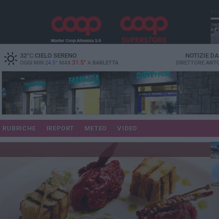
PI
32
°C
CIELO SERENO
NOTIZIE D
31.5°
OGGI MIN
24.5°
MAX
A
BARLETTA
DIRETTORE
ANTO
se
RUBRICHE
IREPORT
METEO
VIDEO