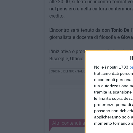
alle 20.00, si terrà un incontro formativo
nel pensiero e nella cultura contempor
credito.
L'incontro sarà tenuto da
don Tonio Dell'
giornalista e docente di filosofia e
Giova
L'iniziativa è promossa dall'Ordine dei Gio
I
Bisceglie, Ufficio comunicazioni sociali
Noi e i nostri 1733
p
ORDINE DEI GIORNALISTI
FORMAZIONE
trattiamo dati person
e contenuti personali
tua autorizzazione no
tramite la scansione 
le finalità sopra des
preferenze prima di 
possono non richieder
applicheranno solo a
Altri contenuti a tema
momento tornando su 