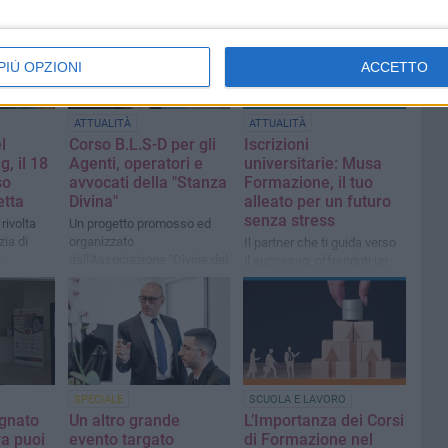
PIÙ OPZIONI
ACCETTO
ATTUALITÀ
ATTUALITÀ
l
Corso B.L.S-D per gli
Iscrizioni
g, il 18
Agenti, operatori e
universitarie: Musa
so
avvocati della "Stanza
Formazione, il tuo
etta
Divina"
alleato per un futuro
senza stress
rivolta
Un progetto promosso ed
zia di
organizzato
Il partner che ti guida verso
,
dall'Associazione "Divine del
il successo, offrendoti un
CLEANING
Sud"
supporto gratuito e
completo
SPECIALE
SCUOLA E LAVORO
gnato
Un altro grande
L’Importanza dei Corsi
ra puoi
evento targato
di Formazione nel