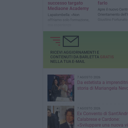
successo targato
farlo
Mediaone Academy
Apre il nuovo Centr
Orientamento dell’
Lapalombella: «Non
Giustino Fortunato
offriamo solo formazione,
ma esperienze
trasformative»
RICEVI AGGIORNAMENTI E
CONTENUTI DA BARLETTA
GRATIS
NELLA TUA E-MAIL
7 AGOSTO 2026
Da estetista a imprenditri
storia di Mariangela Nev
7 AGOSTO 2026
Ex Convento di Sant'Andr
Calabrese e Cardone:
«Sviluppare una nuova v