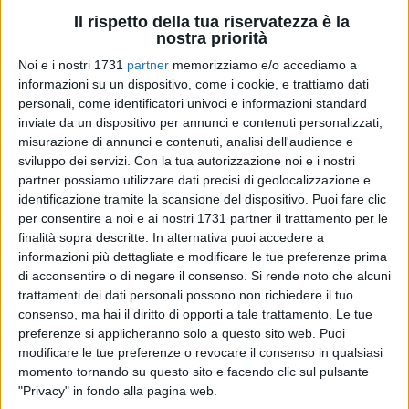
Il rispetto della tua riservatezza è la
nostra priorità
57
Noi e i nostri 1731
partner
memorizziamo e/o accediamo a
informazioni su un dispositivo, come i cookie, e trattiamo dati
personali, come identificatori univoci e informazioni standard
In occasione della solennità dell'
Epifania,
che cade oggi,
6
inviate da un dispositivo per annunci e contenuti personalizzati,
gennaio
, la parrocchia
San Giovanni Apostolo
di
Barletta
misurazione di annunci e contenuti, analisi dell'audience e
organizza una serie di appuntamenti.
sviluppo dei servizi.
Con la tua autorizzazione noi e i nostri
partner possiamo utilizzare dati precisi di geolocalizzazione e
Si parte oggi con le
Sante Messe
previste alle
9:00
, alle
identificazione tramite la scansione del dispositivo. Puoi fare clic
per consentire a noi e ai nostri 1731 partner il trattamento per le
11:00
e alle
19:00
.
finalità sopra descritte. In alternativa puoi accedere a
informazioni più dettagliate e modificare le tue preferenze prima
In mattinata invece ci sarà una r
appresentazione teatrale
di acconsentire o di negare il consenso.
Si rende noto che alcuni
suddivisa in due momenti.
trattamenti dei dati personali possono non richiedere il tuo
consenso, ma hai il diritto di opporti a tale trattamento. Le tue
Si prosegue domani con la
festa del Battesimo di Gesù
.
preferenze si applicheranno solo a questo sito web. Puoi
modificare le tue preferenze o revocare il consenso in qualsiasi
momento tornando su questo sito e facendo clic sul pulsante
Tutti i dettagli sono riportati nella locandina di seguito.
"Privacy" in fondo alla pagina web.