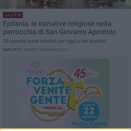
LA CITTÀ
Epifania, le iniziative religiose nella
parrocchia di San Giovanni Apostolo
Gli incontri sono previsti per oggi e per domani
BARLETTA -
SABATO 6 GENNAIO 2024