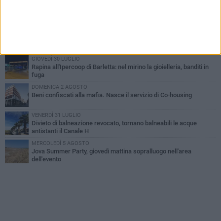
VENERDÌ 31 LUGLIO
Inaugurato il nuovo parcheggio nella stazione di Barletta
MERCOLEDÌ 5 AGOSTO
Barletta piange Gioacchino Dagnello: 64enne barlettano investito
all'alba a Trani
GIOVEDÌ 30 LUGLIO
Rapina all'Ipercoop di Barletta: nel mirino la gioielleria, banditi in
fuga
DOMENICA 2 AGOSTO
Beni confiscati alla mafia. Nasce il servizio di Co-housing
VENERDÌ 31 LUGLIO
Divieto di balneazione revocato, tornano balneabili le acque
antistanti il Canale H
MERCOLEDÌ 5 AGOSTO
Jova Summer Party, giovedì mattina sopralluogo nell'area
dell'evento