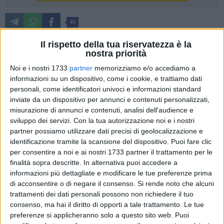
40
Il rispetto della tua riservatezza è la
nostra priorità
Questa sera, a Barletta, nella Chiesa di San Michele (Via
Noi e i nostri 1733
partner
memorizziamo e/o accediamo a
Cialdini 58), a cura del Capitolo Cattedrale Santa Maria
informazioni su un dispositivo, come i cookie, e trattiamo dati
Maggiore e del Capitolo Feste Patronali "Barletta Caritas
personali, come identificatori univoci e informazioni standard
Mariae", a cominciare dalle ore 20.30, avrà luogo il Concerto
inviate da un dispositivo per annunci e contenuti personalizzati,
dell'Epifania a cura del Chitarrista Umberto Cafagna.
misurazione di annunci e contenuti, analisi dell'audience e
sviluppo dei servizi.
Con la tua autorizzazione noi e i nostri
Saranno eseguite musiche di J.S. Bach • M. Giuliani • E.
partner possiamo utilizzare dati precisi di geolocalizzazione e
Granados • I. Albéniz. Ingresso libero.
identificazione tramite la scansione del dispositivo. Puoi fare clic
per consentire a noi e ai nostri 1733 partner il trattamento per le
UMBERTO CAFAGNA
finalità sopra descritte. In alternativa puoi accedere a
Chitarrista
informazioni più dettagliate e modificare le tue preferenze prima
di acconsentire o di negare il consenso.
Si rende noto che alcuni
Compie i suoi studi conseguendo il diploma con il massimo
trattamenti dei dati personali possono non richiedere il tuo
consenso, ma hai il diritto di opporti a tale trattamento. Le tue
dei voti al Conservatorio "Piccinni" di Bari con Pasquale
preferenze si applicheranno solo a questo sito web. Puoi
Scarola. Diplomato del Royal College of Music di Londra con