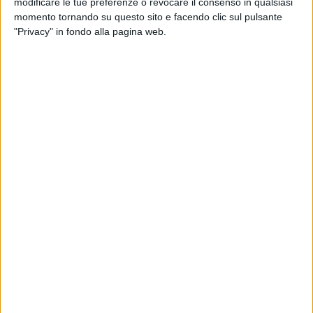
modificare le tue preferenze o revocare il consenso in qualsiasi
ARCM Performer Diploma – Guitar as a Performer. Laurea
momento tornando su questo sito e facendo clic sul pulsante
specialistica in Musica da Camera con tesi su "Cyril Scott -
"Privacy" in fondo alla pagina web.
Sonatina for Guitar". Si è in seguito perfezionato con alcune
grandi personalità del mondo chitarristico: Alirio Diaz, Oscar
Ghiglia e Josè Tomàs. Ha altresì seguito le lezioni di Stefano
Grondona dal 1987 al 1992 a Venezia, Riva del Garda e
Pescara. Ha suonato in Italia e all'estero: Firenze (Sala dei
Cinquecento di Palazzo Vecchio), Roma, Londra, Atene,
Patrasso, Tirana, Parma, Vicenza, Fermo, Macerata, Bari,
L'Aquila, Lecce, Teramo, Camerino, da solista, e con diverse
compagini orchestrali (Collegium Musicum, ICO-Bari,
Orchestra Internazionale d'Italia, Musica Judaica, Suoni del
Sud).
Ha al suo attivo numerose registrazioni radiotelevisive per
Rai 1 Storia, RadioRai 3, Radio Vaticana. Collabora
stabilmente con l'ensemble "Musica Judaica" alla diffusione
dei compositori morti nell'Olocausto, incidendo "Brundibar"
di H. Krasa, "n!" (n fattoriale) del compositore ceco Milan