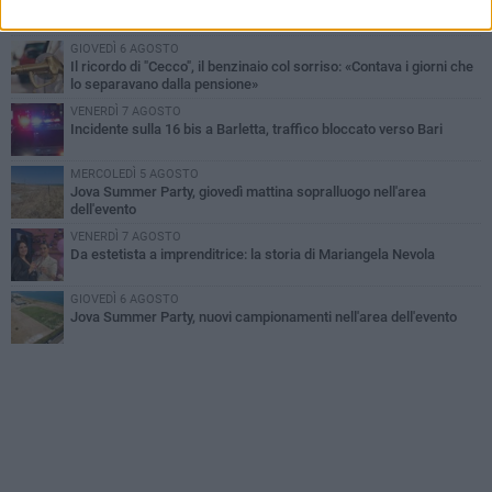
Barletta piange Gioacchino Dagnello: 64enne barlettano investito
all'alba a Trani
GIOVEDÌ 6 AGOSTO
Il ricordo di "Cecco", il benzinaio col sorriso: «Contava i giorni che
lo separavano dalla pensione»
VENERDÌ 7 AGOSTO
Incidente sulla 16 bis a Barletta, traffico bloccato verso Bari
MERCOLEDÌ 5 AGOSTO
Jova Summer Party, giovedì mattina sopralluogo nell'area
dell'evento
VENERDÌ 7 AGOSTO
Da estetista a imprenditrice: la storia di Mariangela Nevola
GIOVEDÌ 6 AGOSTO
Jova Summer Party, nuovi campionamenti nell'area dell'evento