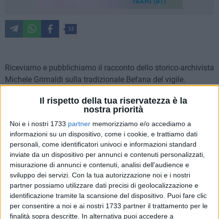
13
Riceviamo e pubblichiamo il racconto dello storico-archivista
Michele Grimaldi sulla tradizionale Befana del vigile.
Il rispetto della tua riservatezza è la
Un antica cantilena popolare recita "La befana vien di notte
nostra priorità
con le scarpe tutte rotte, col vestito alla romana, Viva Viva la
Noi e i nostri 1733
partner
memorizziamo e/o accediamo a
Befana!". L'Epifania chiude il ciclo delle feste natalizie e
informazioni su un dispositivo, come i cookie, e trattiamo dati
segna il ritorno alla quotidianità.
personali, come identificatori univoci e informazioni standard
inviate da un dispositivo per annunci e contenuti personalizzati,
Una tradizione e usanza, in questo giorno negli anni '50, era
misurazione di annunci e contenuti, analisi dell'audience e
quella di recarsi presso le postazioni dei Vigili Urbani,
sviluppo dei servizi.
Con la tua autorizzazione noi e i nostri
collocate al centro degli incroci nei punti importanti della
partner possiamo utilizzare dati precisi di geolocalizzazione e
identificazione tramite la scansione del dispositivo. Puoi fare clic
città. Simpaticamente veniva chiamata la "Befana del
per consentire a noi e ai nostri 1733 partner il trattamento per le
Vigile".
finalità sopra descritte. In alternativa puoi accedere a