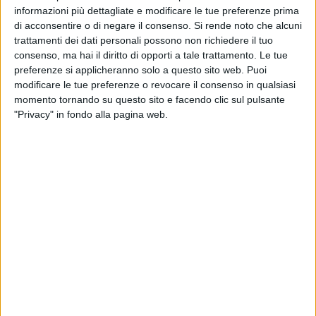
Se oggi fanno parte di una delle categorie più "odiate" dagli
informazioni più dettagliate e modificare le tue preferenze prima
italiani, perché visti unicamente come fautori di multe ai
di acconsentire o di negare il consenso.
Si rende noto che alcuni
danni degli automobilisti, un tempo i Vigili urbani erano, al
trattamenti dei dati personali possono non richiedere il tuo
contrario, decisamente benvoluti. Venivano infatti
consenso, ma hai il diritto di opporti a tale trattamento. Le tue
considerati come coloro che garantivano la sicurezza e
preferenze si applicheranno solo a questo sito web. Puoi
modificare le tue preferenze o revocare il consenso in qualsiasi
l'ordine cittadino: persone a cui ci si poteva rivolgere per la
momento tornando su questo sito e facendo clic sul pulsante
risoluzione anche di piccoli problemi quotidiani. E così in
"Privacy" in fondo alla pagina web.
occasione dell'Epifania, i cittadini ringraziavano gli agenti
della polizia locale con innumerevoli doni, soprattutto generi
alimentari.
Dal ghisa milanese, al pizzardone tipico della Capitale e al
nostro Vigile Urbano, il giorno della Befana di mezzo secolo
fa, era tradizione inondare di regali la pedana da cui i Tutori
del traffico dirigevano il traffico, all'insegna della
beneficenza. Come riportato negli articoli dell'epoca, la
Befana del Vigile rappresentava la giornata della
riconciliazione tra cittadini e vigili. Dopo le tante multe
comminate nell'arco dell'anno appena finito.