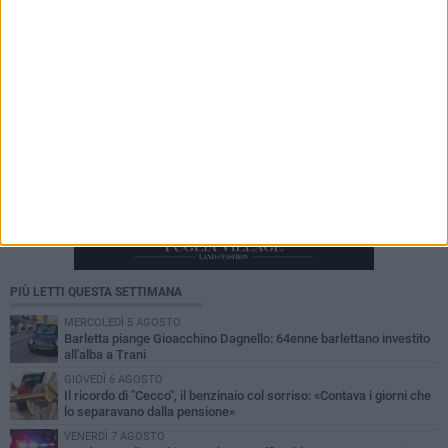
PIÙ LETTI QUESTA SETTIMANA
MERCOLEDÌ 5 AGOSTO
Barletta piange Gioacchino Dagnello: 64enne barlettano investito
all'alba a Trani
GIOVEDÌ 6 AGOSTO
Il ricordo di "Cecco", il benzinaio col sorriso: «Contava i giorni che
lo separavano dalla pensione»
VENERDÌ 7 AGOSTO