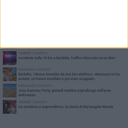
PIÙ LETTI QUESTA SETTIMANA
MERCOLEDÌ 5 AGOSTO
Barletta piange Gioacchino Dagnello: 64enne barlettano investito
all'alba a Trani
GIOVEDÌ 6 AGOSTO
Il ricordo di "Cecco", il benzinaio col sorriso: «Contava i giorni che
lo separavano dalla pensione»
VENERDÌ 7 AGOSTO
Incidente sulla 16 bis a Barletta, traffico bloccato verso Bari
DOMENICA 9 AGOSTO
Barletta, 14enne investita da una bici elettrica: «Nessuno mi ha
aiutata, mi hanno insultato e poi sono scappati»
MERCOLEDÌ 5 AGOSTO
Jova Summer Party, giovedì mattina sopralluogo nell'area
dell'evento
VENERDÌ 7 AGOSTO
Da estetista a imprenditrice: la storia di Mariangela Nevola