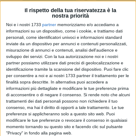
Il rispetto della tua riservatezza è la
nostra priorità
A cura di
Noi e i nostri 1733
partner
memorizziamo e/o accediamo a
ESTER BINETTI
informazioni su un dispositivo, come i cookie, e trattiamo dati
personali, come identificatori univoci e informazioni standard
inviate da un dispositivo per annunci e contenuti personalizzati,
misurazione di annunci e contenuti, analisi dell'audience e
Domani martedì 4 maggio, presso la Sala della Comunità S.
sviluppo dei servizi.
Con la tua autorizzazione noi e i nostri
Antonio, alle ore 19.00, si terrà un incontro-dibattito sul tema
partner possiamo utilizzare dati precisi di geolocalizzazione e
"Elettrosmog, il nemico invisibile della mia salute". Un
identificazione tramite la scansione del dispositivo. Puoi fare clic
problema, quello dell'inquinamento elettromagnetico, che
per consentire a noi e ai nostri 1733 partner il trattamento per le
causa molti danni all'organismo umano.
finalità sopra descritte. In alternativa puoi accedere a
informazioni più dettagliate e modificare le tue preferenze prima
È per la salvaguardia dei cittadini che il Comitato Spontaneo
di acconsentire o di negare il consenso.
Si rende noto che alcuni
trattamenti dei dati personali possono non richiedere il tuo
dei Cittadini contro l'elettrosmog, non smette di "alzare" la
consenso, ma hai il diritto di opporti a tale trattamento. Le tue
voce, in maniera molto democratica. Saranno presenti
preferenze si applicheranno solo a questo sito web. Puoi
all'iniziativa «illustri relatori che daranno il loro contributo
modificare le tue preferenze o revocare il consenso in qualsiasi
scientifico – si legge nel comunicato - per individuare le
momento tornando su questo sito e facendo clic sul pulsante
ragioni della preoccupazione della cittadinanza a formulare
"Privacy" in fondo alla pagina web.