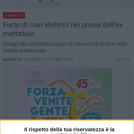
CRONACA
Furto di cavi elettrici nei pressi dell'ex
mattatoio
Disagi alla cittadinanza per la mancanza di luce nelle
strade interessate
BARLETTA -
GIOVEDÌ 15 OTTOBRE 2015
18.46
Il rispetto della tua riservatezza è la