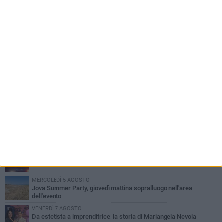
PIÙ LETTI QUESTA SETTIMANA
MERCOLEDÌ 5 AGOSTO
Barletta piange Gioacchino Dagnello: 64enne barlettano investito
all'alba a Trani
GIOVEDÌ 6 AGOSTO
Il ricordo di "Cecco", il benzinaio col sorriso: «Contava i giorni che
lo separavano dalla pensione»
VENERDÌ 7 AGOSTO
Incidente sulla 16 bis a Barletta, traffico bloccato verso Bari
MERCOLEDÌ 5 AGOSTO
Jova Summer Party, giovedì mattina sopralluogo nell'area
dell'evento
VENERDÌ 7 AGOSTO
Da estetista a imprenditrice: la storia di Mariangela Nevola