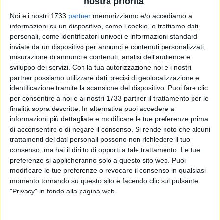
nostra priorità
Noi e i nostri 1733
partner
memorizziamo e/o accediamo a
informazioni su un dispositivo, come i cookie, e trattiamo dati
personali, come identificatori univoci e informazioni standard
inviate da un dispositivo per annunci e contenuti personalizzati,
misurazione di annunci e contenuti, analisi dell'audience e
sviluppo dei servizi.
Con la tua autorizzazione noi e i nostri
Ancora un furto di cavi elettrici della pubblica illuminazione
partner possiamo utilizzare dati precisi di geolocalizzazione e
di proprietà comunale. Questa volta è stato perpetrato in
identificazione tramite la scansione del dispositivo. Puoi fare clic
corrispondenza della complanare ovest sulla S.S.170 nei
per consentire a noi e ai nostri 1733 partner il trattamento per le
finalità sopra descritte. In alternativa puoi accedere a
pressi dell'ex mattatoio, sta procurando disagi alla
informazioni più dettagliate e modificare le tue preferenze prima
cittadinanza per la mancanza di luce nelle strade
di acconsentire o di negare il consenso.
Si rende noto che alcuni
interessate. Ignoti si sono impossessati di 170 metri di cavo
trattamenti dei dati personali possono non richiedere il tuo
elettrico di rame danneggiando l'impianto. Gli uffici
consenso, ma hai il diritto di opporti a tale trattamento. Le tue
comunali competenti si sono immediatamente attivati per
preferenze si applicheranno solo a questo sito web. Puoi
ripristinare nei tempi più brevi possibili l'illuminazione ed
modificare le tue preferenze o revocare il consenso in qualsiasi
eliminare il pericolo per la circolazione stradale.
momento tornando su questo sito e facendo clic sul pulsante
"Privacy" in fondo alla pagina web.
Si tratta, purtroppo, dell'ennesimo episodio che sta
determinando danni gravi e pesanti, sproporzionati rispetto