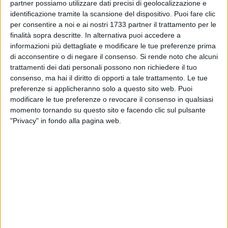
partner possiamo utilizzare dati precisi di geolocalizzazione e
particolare attenzione alla questione della Ecotassa. Al
identificazione tramite la scansione del dispositivo. Puoi fare clic
Presidente Filippo Caracciolo è stata manifestata la
per consentire a noi e ai nostri 1733 partner il trattamento per le
preoccupazione per il preannunciato aumento della
finalità sopra descritte. In alternativa puoi accedere a
Ecotassa relativa all'anno 2015, che - di fatto – finirebbe per
informazioni più dettagliate e modificare le tue preferenze prima
di acconsentire o di negare il consenso.
Si rende noto che alcuni
gravare sulle tasche già appesantite dei cittadini-
trattamenti dei dati personali possono non richiedere il tuo
contribuenti, imprese e famiglie, chiedendo di individuare e
consenso, ma hai il diritto di opporti a tale trattamento. Le tue
proporre al Consiglio Regionale Pugliese soluzioni in grado
preferenze si applicheranno solo a questo sito web. Puoi
di evitare la suddetta sanzione. La risposta non si è fatta
modificare le tue preferenze o revocare il consenso in qualsiasi
attendere. In data 11 febbraio 2015, infatti, il Presidente della
momento tornando su questo sito e facendo clic sul pulsante
V commissione, Filippo Caracciolo, ha presentato una
"Privacy" in fondo alla pagina web.
proposta di legge, a firma anche dei consiglieri regionali
Lanzillotta e Pastore, finalizzata a rivedere e mitigare gli
effetti della Ecotassa sui comuni pugliesi che non hanno
raggiunto gli obiettivi della percentuale della raccolta
differenziata stabiliti dal Piano Regionale dei Rifiuti,
evitando il conseguenziale aggravio di tassazione a carico
dei cittadini pugliesi e prevedendo, di contro, premialità per i
comuni "virtuosi"».