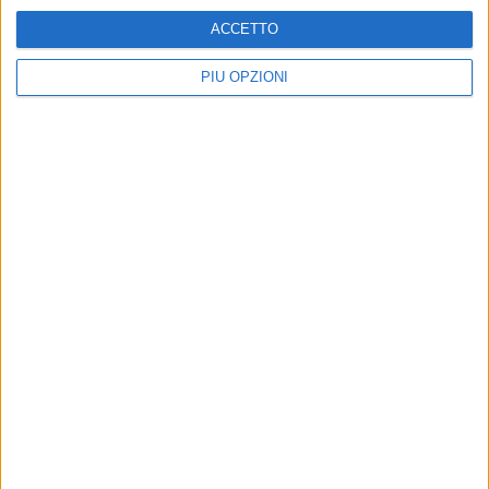
ACCETTO
PIÙ OPZIONI
Altri contenuti a tema
2
Nuove possibilità per Canne
CRONACA
della Battaglia, lettera del
Giornalisti minacciati, e la
perito agrario Dargenio
politica barlettana muta