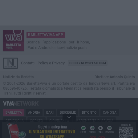
BARLETTAVIVA APP
Scarica l'applicazione per iPhone,
iPad e Android e ricevi notizie push
Contatti
Policy e Privacy
GOCITY NEWS PLATFORM
Notizie da
Barletta
Direttore
Antonio Quinto
© 2001-2026 BarlettaViva è un portale gestito da InnovaNews srl. Partita iva
08059640725. Testata giornalistica telematica registrata presso il Tribunale di
Trani. Tutti i diritti riservati.
BARLETTA
ANDRIA
BARI
BISCEGLIE
BITONTO
CANOSA
CERIGNOLA
CORATO
GIOVINAZZO
MARGHERITA DI SAVOIA
MINERVINO
MODUGNO
MOLFETTA
PUGLIA
RUVO
SAN FERDINANDO
SPINAZZOLA
TERLIZZI
TRANI
TRINITAPOLI