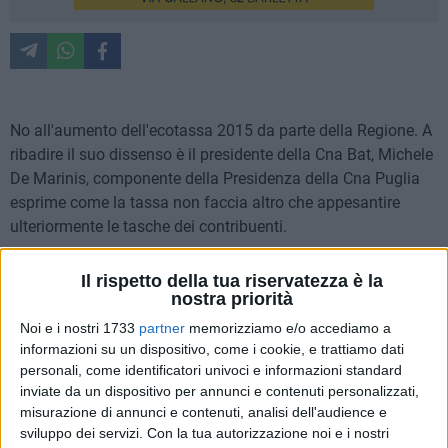
No all'aumento dell'ecotassa 2015 da parte della Regione. A
ribadire il suo dissenso è il presidente della Cna Bat, Michele
De Marinis, componente della Presidenza della Cna Puglia
esprime come la tassa non faccia altro che appesantire
ulteriormente le tasche dei contribuenti.
«Il giorno 5 febbraio 2015, a Trani, presso la sede della
Il rispetto della tua riservatezza è la
nostra priorità
Provincia BAT, si è tenuta una riunione, promossa dal
Presidente della Provincia di Barletta Andria Trani, avv.
Noi e i nostri 1733
partner
memorizziamo e/o accediamo a
Francesco Spina, tra i rappresentanti delle organizzazioni
informazioni su un dispositivo, come i cookie, e trattiamo dati
datoriali e sindacali, degli ordini professionali della Bat e il
personali, come identificatori univoci e informazioni standard
inviate da un dispositivo per annunci e contenuti personalizzati,
Presidente della V Commissione Ambiente della Regione
misurazione di annunci e contenuti, analisi dell'audience e
Puglia, Filippo Caracciolo – scrive in una nota stampa De
sviluppo dei servizi.
Con la tua autorizzazione noi e i nostri
Marinis. Sono stati affrontati alcuni temi ambientali, con