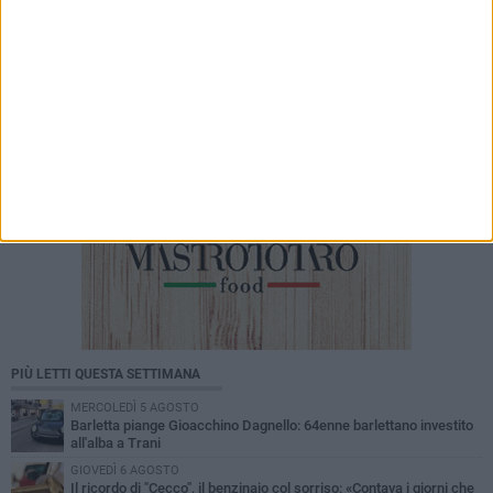
appuntamenti tra i grandi classici del cinema
PIÙ LETTI QUESTA SETTIMANA
MERCOLEDÌ 5 AGOSTO
Barletta piange Gioacchino Dagnello: 64enne barlettano investito
all'alba a Trani
GIOVEDÌ 6 AGOSTO
Il ricordo di "Cecco", il benzinaio col sorriso: «Contava i giorni che