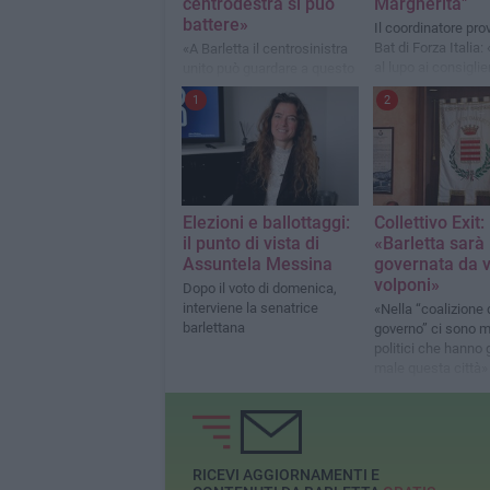
centrodestra si può
Margherita"
battere»
Il coordinatore pro
Bat di Forza Italia:
«A Barletta il centrosinistra
al lupo ai consiglier
unito può guardare a questo
modello come a una fonte di
1
2
ispirazione»
Elezioni e ballottaggi:
Collettivo Exit:
il punto di vista di
«Barletta sarà
Assuntela Messina
governata da 
volponi»
Dopo il voto di domenica,
interviene la senatrice
«Nella “coalizione
barlettana
governo” ci sono 
politici che hanno
male questa città»
RICEVI AGGIORNAMENTI E