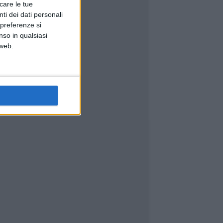
icare le tue
ti dei dati personali
 preferenze si
nso in qualsiasi
 web.