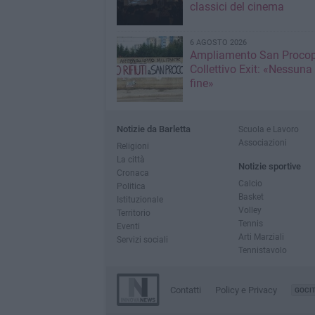
classici del cinema
6 AGOSTO 2026
Ampliamento San Procop
Collettivo Exit: «Nessuna
fine»
Notizie da Barletta
Scuola e Lavoro
Associazioni
Religioni
La città
Notizie sportive
Cronaca
Calcio
Politica
Basket
Istituzionale
Volley
Territorio
Tennis
Eventi
Arti Marziali
Servizi sociali
Tennistavolo
Contatti
Policy e Privacy
GOCI