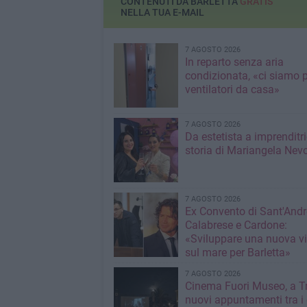
CONTENUTI DA BARLETTA
GRATIS
NELLA TUA E-MAIL
7 AGOSTO 2026
In reparto senza aria
condizionata, «ci siamo p
ventilatori da casa»
7 AGOSTO 2026
Da estetista a imprenditri
storia di Mariangela Nev
7 AGOSTO 2026
Ex Convento di Sant'Andr
Calabrese e Cardone:
«Sviluppare una nuova v
sul mare per Barletta»
7 AGOSTO 2026
Cinema Fuori Museo, a Tr
nuovi appuntamenti tra i