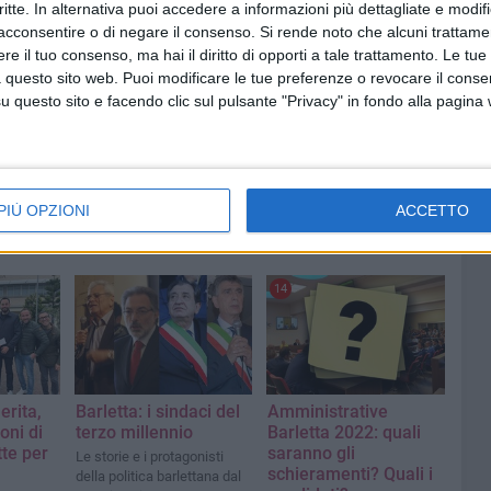
critte. In alternativa puoi accedere a informazioni più dettagliate e modif
acconsentire o di negare il consenso.
Si rende noto che alcuni trattamen
E
e il tuo consenso, ma hai il diritto di opporti a tale trattamento. Le tue
 questo sito web. Puoi modificare le tue preferenze o revocare il conse
questo sito e facendo clic sul pulsante "Privacy" in fondo alla pagina
PIÙ OPZIONI
ACCETTO
14
erita,
Barletta: i sindaci del
Amministrative
oni di
terzo millennio
Barletta 2022: quali
te per
saranno gli
Le storie e i protagonisti
schieramenti? Quali i
della politica barlettana dal