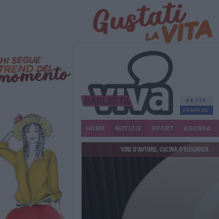
68.713
FANPAGE
HOME
NOTIZIE
SPORT
AGENDA