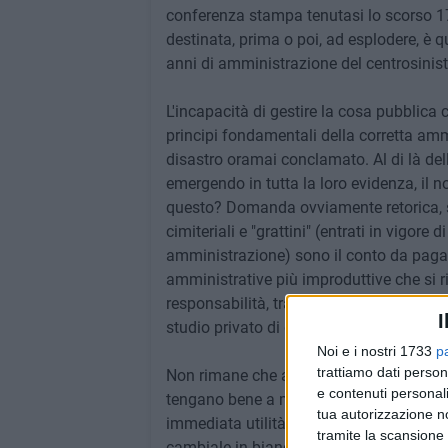
conferenza stampa tenutasi lo scorso 17
destinata, prima o poi, ad esplodere, è qu
anni di amministrazione del centrosinistr
L'incapacità di gestire la cosa pubblica
principi fondamentali della corretta am
disastro oramai conclamato. Al di là del
emergendo in tutta la loro evidenza, il 
questo? Domanda ovviamente retorica, sar
cimiteriali e "grattini" (entrati in vigore
amministrazione) sono il conto da pagare
amministrative più improduttive che si ric
responsabilità, trasparenza e partecipazio
I
studio privato di qualcuno poco interes
Noi e i nostri 1733
p
trattiamo dati person
Non rimane che augurarsi – conclude - che
e contenuti personali
tengano bene a mente quando torneranno 
tua autorizzazione no
immediata utilità, di qualunque natura, si
tramite la scansione 
cambiale in bianco, firmata a una classe