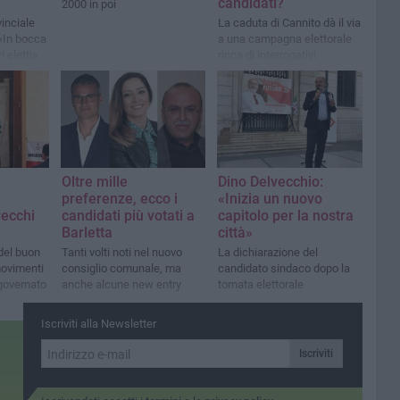
candidati?
2000 in poi
vinciale
La caduta di Cannito dà il via
 «In bocca
a una campagna elettorale
i eletti»
ricca di interrogativi
Oltre mille
Dino Delvecchio:
preferenze, ecco i
«Inizia un nuovo
vecchi
candidati più votati a
capitolo per la nostra
Barletta
città»
 del buon
Tanti volti noti nel nuovo
La dichiarazione del
movimenti
consiglio comunale, ma
candidato sindaco dopo la
 governato
anche alcune new entry
tornata elettorale
Iscriviti alla Newsletter
Iscriviti