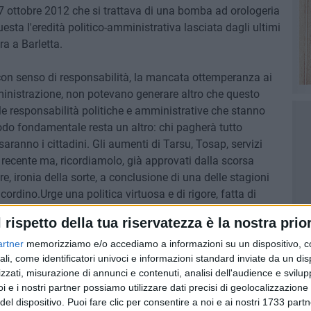
 ottobre 2012 che si trattava di una bomba ad orologeria
esta l'eredità politico-amministrativa lasciata dagli ultimi
a a Barletta.
 con senso di responsabilità, la mancata ottemperanza ai
ministrazione, non potevano generare altro che questo
le responsabilità politiche e amministrative che stanno
nodo fondamentale resta un altro: chi pagherà tutto
anno i cittadini. Gli aumenti di Tarsu, Tosap, servizi
 di recente ma, ricordiamolo, già approvati dalla scorsa
, ironia della sorte, a conclusione di una delle stagioni
ordino.Urge una politica virtuosa e di rigore, fatta di
ne. Palazzo di città è la casa di tutti i cittadini e non lo
l rispetto della tua riservatezza è la nostra prior
sato al bene comune.
artner
memorizziamo e/o accediamo a informazioni su un dispositivo, c
ali, come identificatori univoci e informazioni standard inviate da un di
 i cittadini abbiano, si spera, imparato la lezione e la
zzati, misurazione di annunci e contenuti, analisi dell'audience e svilupp
alle urne: ogni voto dato finora in cambio di una
i e i nostri partner possiamo utilizzare dati precisi di geolocalizzazione 
 è rivelato a conti fatti nient'altro che una onerosa
del dispositivo. Puoi fare clic per consentire a noi e ai nostri 1733 partn
 politica che non merita più alcun credito».