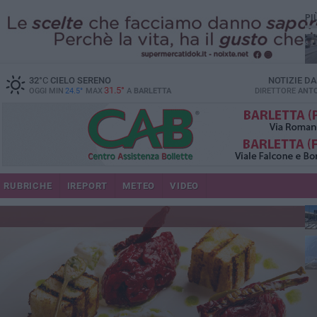
PI
32
°C
CIELO SERENO
NOTIZIE D
31.5°
OGGI MIN
24.5°
MAX
A
BARLETTA
DIRETTORE
ANTO
se
RUBRICHE
IREPORT
METEO
VIDEO