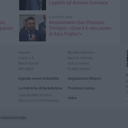
Legalità ad Antonio Corvasce
6 AGOSTO 2026
io,
Ampliamento San Procopio,
 parola
Trimigno: «Qual è il vero parere
di Arpa Puglia?»
Scacchi
Barletta Giuridica
Calcio a 5
Bar.S.A. informa
Beach Soccer
Auto e motori
Altri sport
In Web Veritas
I
Agenda eventi di Barletta
Segnalazioni iReport
R
B
Le Rubriche di BarlettaViva
Previsioni meteo
i
Cara Barletta ti scrivo
Video
Sicur.a.l.a S.r.l Formazione
TY NEWS PLATFORM