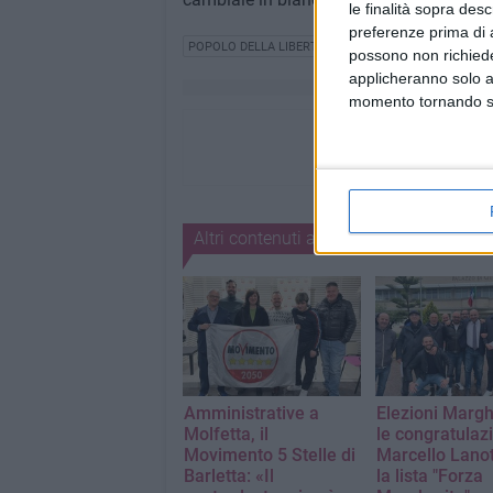
le finalità sopra des
preferenze prima di 
POPOLO DELLA LIBERTÀ
ELEZIONI AMMINISTRATIV
possono non richieder
applicheranno solo a
momento tornando su 
Altri contenuti a tema
Amministrative a
Elezioni Margh
Molfetta, il
le congratulazi
Movimento 5 Stelle di
Marcello Lanot
Barletta: «Il
la lista "Forza