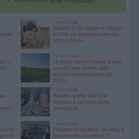
Iscrivendoti accetti i
termini
e la
privacy policy
7 AGOSTO 2026
Giuditta D’Elia ospite al Palazzo
ortati
di Città per prendere parte alla
Stanza Divina
7 AGOSTO 2026
ce: la
«Il futuro dell'ex Cartiera diventi
ola
uno dei temi centrali delle
elezioni amministrative del
2027»
7 AGOSTO 2026
ea,
Barletta ricorda don Gino
Spadaro a vent’anni dalla
isione
scomparsa
7 AGOSTO 2026
ani tre
Progetto Civico Italia - Barletta, il
 grandi
Dipartimento Sicurezza e