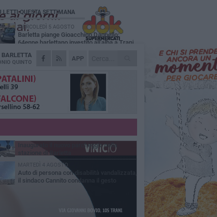
Ù LETTI QUESTA SETTIMANA
MERCOLEDÌ 5 AGOSTO
Barletta piange Gioacchino Dagnello:
64enne barlettano investito all'alba a Trani
A
BARLETTA
GIOVEDÌ 6 AGOSTO
APP
Il ricordo di "Cecco", il benzinaio col
NIO QUINTO
sorriso: «Contava i giorni che lo
paravano dalla pensione»
MERCOLEDÌ 5 AGOSTO
Jova Summer Party, giovedì mattina
sopralluogo nell'area dell'evento
DOMENICA 2 AGOSTO
Beni confiscati alla mafia. Nasce il servizio
di Co-housing
VENERDÌ 31 LUGLIO
Inaugurato il nuovo parcheggio nella
stazione di Barletta
MARTEDÌ 4 AGOSTO
Auto di persona con disabilità vandalizzata,
il sindaco Cannito condanna il gesto