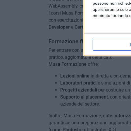
possono non richieder
WebAssembly, creando applicazioni semp
applicheranno solo a
I corsi Musa Formazione dedicati allo s
momento tornando su 
con esercitazioni pratiche, project work 
Developer
e
Certified JavaScript Devel
Formazione flessibile e orientata
Per entrare con successo in questi setto
pratico, aggiornato e certificato.
Musa Formazione
offre:
Lezioni online
in diretta e on-dema
Laboratori pratici
e simulazioni di 
Progetti aziendali
per costruire un 
Supporto al placement
, con orien
aziende del settore.
Inoltre, Musa Formazione,
ente autorizz
garantisce una preparazione aggiornata 
(come Photoshop, Illustrator, XD).