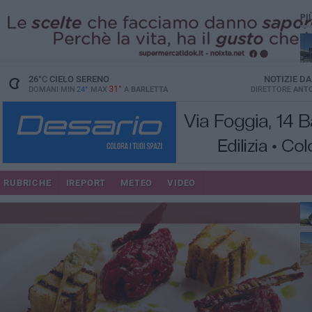
PI
26
°C
CIELO SERENO
NOTIZIE D
31°
DOMANI MIN
24°
MAX
A
BARLETTA
DIRETTORE
ANTO
RUBRICHE
IREPORT
METEO
VIDEO