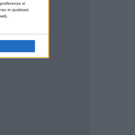
 preferenze si
nso in qualsiasi
 web.