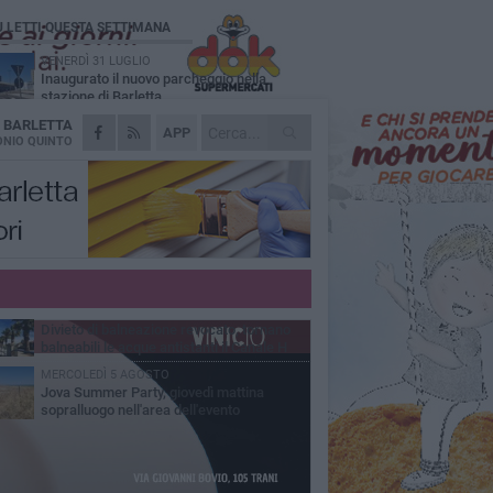
Ù LETTI QUESTA SETTIMANA
VENERDÌ 31 LUGLIO
Inaugurato il nuovo parcheggio nella
stazione di Barletta
A
BARLETTA
MERCOLEDÌ 5 AGOSTO
APP
Barletta piange Gioacchino Dagnello:
NIO QUINTO
64enne barlettano investito all'alba a Trani
GIOVEDÌ 30 LUGLIO
Rapina all'Ipercoop di Barletta: nel mirino la
gioielleria, banditi in fuga
DOMENICA 2 AGOSTO
Beni confiscati alla mafia. Nasce il servizio
di Co-housing
VENERDÌ 31 LUGLIO
Divieto di balneazione revocato, tornano
balneabili le acque antistanti il Canale H
MERCOLEDÌ 5 AGOSTO
Jova Summer Party, giovedì mattina
sopralluogo nell'area dell'evento