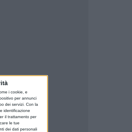
ità
ome i cookie, e
spositivo per annunci
o dei servizi.
Con la
e identificazione
er il trattamento per
icare le tue
ti dei dati personali