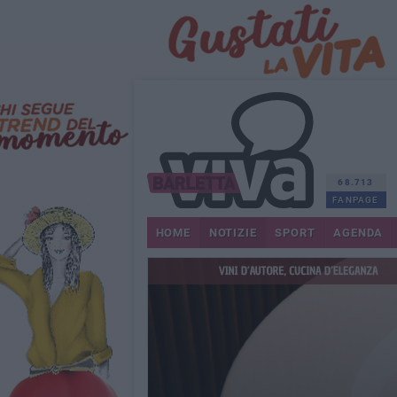
68.713
FANPAGE
HOME
NOTIZIE
SPORT
AGENDA