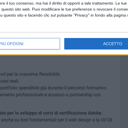
e il tuo consenso, ma hai il diritto di opporti a tale trattamento. Le tue
re più performanti e scalabili.
 questo sito web. Puoi modificare le tue preferenze o revocare il conse
viluppo web offrono una preparazione tecnica completa,
questo sito e facendo clic sul pulsante "Privacy" in fondo alla pagina
e preparazione alle certificazioni come
Certified Web
oper
, altamente spendibili nel mercato del lavoro.
 al mercato del lavoro
PIÙ OPZIONI
ACCETTO
ri dinamici, è fondamentale scegliere un percorso di studi
nd per la massima flessibilità.
casi reali.
portfolio spendibile già durante il percorso formativo.
tamento professionale e accesso a partnership con
ato per lo sviluppo di corsi di certificazione Adobe
,
anche su tool fondamentali per il web design e la UI/UX