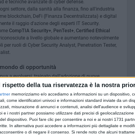
ud e tecniche avanzate di cyber defense.
ni settore, dalla sanità alla finanza, fino all'industria
me blockchain, DeFi (Finanza Decentralizzata) e digital
te il raggio d'azione degli esperti IT Security.
 come
CompTIA Security+
,
PenTest+
,
Certified Ethical
 riconosciute a livello globale e aumentano notevolmente
li per ruoli di Cyber Security Analyst, Penetration Tester,
alist.
 mondo di opportunità
nua a evolversi, trainato dall'adozione di nuove
 digitali sempre più fluide e personalizzate.
l rispetto della tua riservatezza è la nostra prior
aci di gestire sia il front-end che il back-end, è cresciuta
artner
memorizziamo e/o accediamo a informazioni su un dispositivo, c
nkedIn Emerging Jobs Report 2024).
ali, come identificatori univoci e informazioni standard inviate da un di
,
CSS3
,
JavaScript
(e framework come
React
,
Vue.js
),
zzati, misurazione di annunci e contenuti, analisi dell'audience e svilupp
P
,
Laravel
,
Node.js
e sistemi di gestione database come
i e i nostri partner possiamo utilizzare dati precisi di geolocalizzazione 
hiesti.
del dispositivo. Puoi fare clic per consentire a noi e ai nostri 1731 partn
critte. In alternativa puoi accedere a informazioni più dettagliate e modif
rtificiale e dello sviluppo low-code/no-code, i web developer
acconsentire o di negare il consenso.
Si rende noto che alcuni trattamen
 strumenti come Webflow, Flutter, API REST, GraphQL e