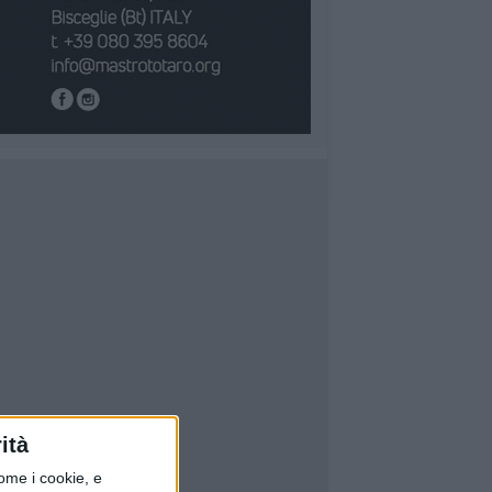
ità
ome i cookie, e