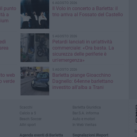
6 AGOSTO 2026
il punto
Il Volo in concerto a Barletta: il
ità a
trio arriva al Fossato del Castello
mium
5 AGOSTO 2026
edì
Petardi lanciati in un'attività
area
commerciale: «Ora basta. La
sicurezza delle periferie è
un'emergenza»
5 AGOSTO 2026
sito web
Barletta piange Gioacchino
o verde
Dagnello: 64enne barlettano
investito all'alba a Trani
Scacchi
Barletta Giuridica
Calcio a 5
Bar.S.A. informa
Beach Soccer
Auto e motori
Altri sport
In Web Veritas
I
Agenda eventi di Barletta
Segnalazioni iReport