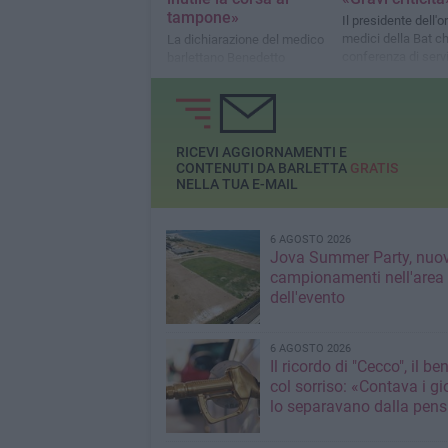
tampone»
Il presidente dell'o
medici della Bat c
La dichiarazione del medico
conferenza di servi
barlettano Benedetto
Delvecchio, presidente
OMCEO Bat
RICEVI AGGIORNAMENTI E
CONTENUTI DA BARLETTA
GRATIS
NELLA TUA E-MAIL
6 AGOSTO 2026
Jova Summer Party, nuov
campionamenti nell'area
dell'evento
6 AGOSTO 2026
Il ricordo di "Cecco", il be
col sorriso: «Contava i gi
lo separavano dalla pens