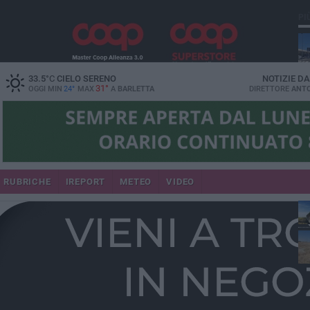
PI
33.5
°C
CIELO SERENO
NOTIZIE D
31°
OGGI MIN
24°
MAX
A
BARLETTA
DIRETTORE
ANTO
RUBRICHE
IREPORT
METEO
VIDEO