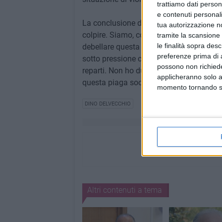
trattiamo dati person
e contenuti personali
La conclusione del presidente Delvecchio:
tua autorizzazione no
colpire. Siamo, come sempre a disposizion
tramite la scansione 
le finalità sopra des
debellare questa piaga. Non si trascuri 
preferenze prima di 
sotto pressione come è dimostrato dalle 
possono non richieder
reparti. Non ho dubbi che la giornata odi
applicheranno solo a
questa piaga sociale".
momento tornando su 
DINO DELVECCHIO
Altri contenuti a tema