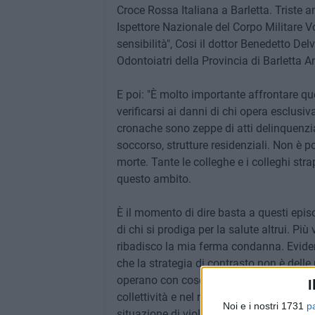
Croce Rossa Italiana a Barletta. Triste a
Ispettore Nazionale del Corpo Militare V
sensibilità", Cosi il dottor Benedetto Del
Odontoiatri della Provincia di Barletta A
E poi: "È molto importante affrontare qu
verificarsi ai danni di chi opera esclusiv
cronache sono zeppe di atti delinquenzia
soccorso, strutture residenziali. Non è p
morte. Tante le colleghe e i colleghi stra
questo ambito.
È il momento di dire basta a questi epis
di chi si prodiga per la salute altrui. Pi
ribadisco la mia ferma condanna. Eviden
che la strategia di contrasto non è delle 
operano con coscienza e professionalità 
I
collettività e nel rispetto della profes
Noi e i nostri 1731
p
situazione di violenza inaudita ci preoc