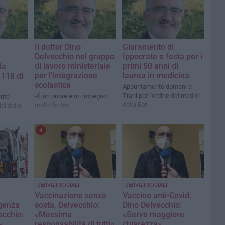
Il dottor Dino
Giuramento di
Delvecchio nel gruppo
Ippocrate e festa per i
di lavoro ministeriale
primi 50 anni di
la
per l'integrazione
laurea in medicina
 118 di
scolastica
Appuntamento domani a
Trani per l'ordine dei medici
«È un onore e un impegno
ente
della Bat
molto forte»
ci della
4
SERVIZI SOCIALI
SERVIZI SOCIALI
Vaccinazione senza
Vaccino anti-Covid,
genza
sosta, Delvecchio:
Dino Delvecchio:
ecchio:
«Massima
«Serve maggiore
»
responsabilità di tutti»
chiarezza»