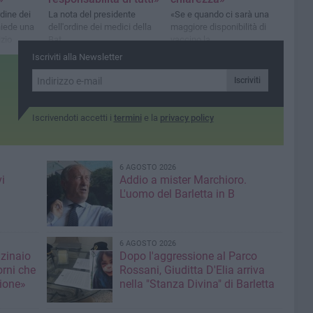
rdine dei
La nota del presidente
«Se e quando ci sarà una
hiede una
dell'ordine dei medici della
maggiore disponibilità di
zio
Bat
vaccino la
somministrazione sarà
Iscriviti alla Newsletter
allargata a tutti»
Iscriviti
Iscrivendoti accetti i
termini
e la
privacy policy
6 AGOSTO 2026
i
Addio a mister Marchioro.
L'uomo del Barletta in B
6 AGOSTO 2026
nzinaio
Dopo l'aggressione al Parco
orni che
Rossani, Giuditta D'Elia arriva
ione»
nella "Stanza Divina" di Barletta