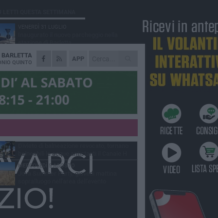
Ù LETTI QUESTA SETTIMANA
VENERDÌ 31 LUGLIO
Inaugurato il nuovo parcheggio nella
stazione di Barletta
A
BARLETTA
MERCOLEDÌ 5 AGOSTO
APP
Barletta piange Gioacchino Dagnello:
NIO QUINTO
64enne barlettano investito all'alba a Trani
GIOVEDÌ 30 LUGLIO
Rapina all'Ipercoop di Barletta: nel mirino la
gioielleria, banditi in fuga
DOMENICA 2 AGOSTO
Beni confiscati alla mafia. Nasce il servizio
di Co-housing
VENERDÌ 31 LUGLIO
Divieto di balneazione revocato, tornano
balneabili le acque antistanti il Canale H
MERCOLEDÌ 5 AGOSTO
Jova Summer Party, giovedì mattina
sopralluogo nell'area dell'evento