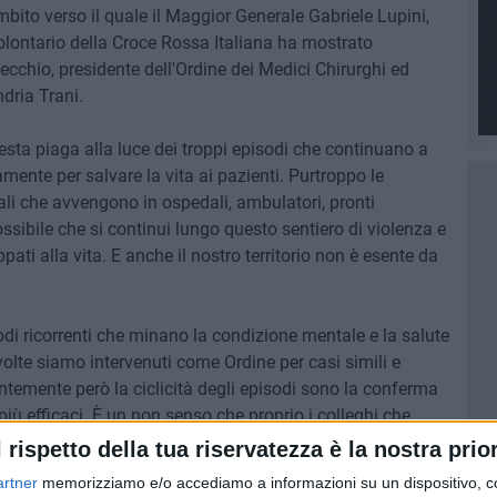
mbito verso il quale il Maggior Generale Gabriele Lupini,
olontario della Croce Rossa Italiana ha mostrato
vecchio, presidente dell'Ordine dei Medici Chirurghi ed
ndria Trani.
esta piaga alla luce dei troppi episodi che continuano a
amente per salvare la vita ai pazienti. Purtroppo le
li che avvengono in ospedali, ambulatori, pronti
ossibile che si continui lungo questo sentiero di violenza e
ppati alla vita. E anche il nostro territorio non è esente da
odi ricorrenti che minano la condizione mentale e la salute
ù volte siamo intervenuti come Ordine per casi simili e
temente però la ciclicità degli episodi sono la conferma
più efficaci. È un non senso che proprio i colleghi che
svolgendo il proprio dovere nell'interesse della
l rispetto della tua riservatezza è la nostra prior
sione medica debbano essere oggetto di violenza. Questa
artner
memorizziamo e/o accediamo a informazioni su un dispositivo, c
cupa molto e non deve mai trovare alcuna giustificazione".