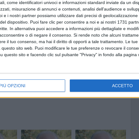
ali, come identificatori univoci e informazioni standard inviate da un di
zzati, misurazione di annunci e contenuti, analisi dell'audience e svilupp
 "I medici sono diventati dei veri e propri bersagli da
i e i nostri partner possiamo utilizzare dati precisi di geolocalizzazione 
e al fine di individuare una strategia efficace al fine di
del dispositivo. Puoi fare clic per consentire a noi e ai nostri 1731 partn
critte. In alternativa puoi accedere a informazioni più dettagliate e modif
la circostanza che noi operatori sanitari siamo sempre più
acconsentire o di negare il consenso.
Si rende noto che alcuni trattamen
continue aggressioni nei Pronto Soccorso e in altri
e il tuo consenso, ma hai il diritto di opporti a tale trattamento. Le tue
erna potrà fornire un utile contributo a ridimensionare
 questo sito web. Puoi modificare le tue preferenze o revocare il conse
questo sito e facendo clic sul pulsante "Privacy" in fondo alla pagina
PIÙ OPZIONI
ACCETTO