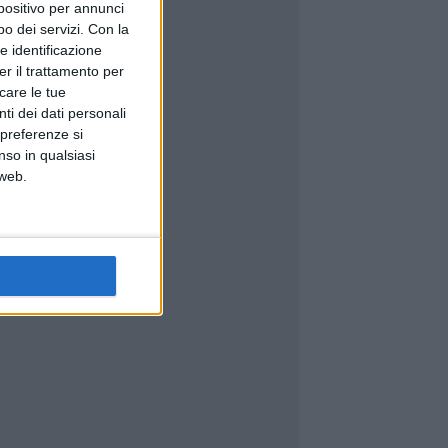
spositivo per annunci
o dei servizi.
Con la
e identificazione
er il trattamento per
icare le tue
ti dei dati personali
 preferenze si
nso in qualsiasi
 web.