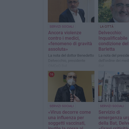
SERVIZI SOCIALI
LA CITTÀ
Ancora violenze
Delvecchio:
contro i medici,
Inqualificabile 
«fenomeno di gravità
condizione del
assoluta»
Barletta
La nota del dottor Benedetto
La nota del presid
Delvecchio, presidente
dell’ordine dei medi
OMCeO Bat
Bat
16
SERVIZI SOCIALI
SERVIZI SOCIALI
«Virus decorre come
Servizio di
una influenza per
emergenza ur
soggetti vaccinati,
della Bat, Delv
inutile la corsa al
«Gravi criticità