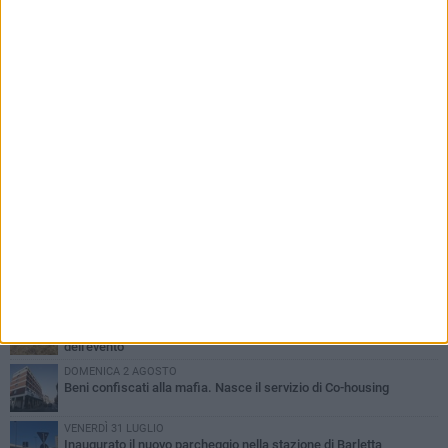
PIÙ LETTI QUESTA SETTIMANA
MERCOLEDÌ 5 AGOSTO
Barletta piange Gioacchino Dagnello: 64enne barlettano investito
all'alba a Trani
GIOVEDÌ 6 AGOSTO
Il ricordo di "Cecco", il benzinaio col sorriso: «Contava i giorni che
lo separavano dalla pensione»
MERCOLEDÌ 5 AGOSTO
Jova Summer Party, giovedì mattina sopralluogo nell'area
dell'evento
DOMENICA 2 AGOSTO
Beni confiscati alla mafia. Nasce il servizio di Co-housing
VENERDÌ 31 LUGLIO
Inaugurato il nuovo parcheggio nella stazione di Barletta