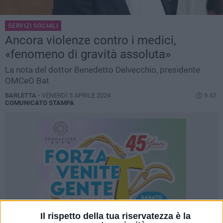
SERVIZI SOCIALI
Ancora violenze contro i medici,
«fenomeno di gravità assoluta»
La nota del dottor Benedetto Delvecchio, presidente
OMCeO Bat
BARLETTA -
VENERDÌ 5 APRILE 2024
9.43
COMUNICATO STAMPA
Il rispetto della tua riservatezza è la