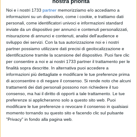
nostra priorità
Noi e i nostri 1733
partner
memorizziamo e/o accediamo a
informazioni su un dispositivo, come i cookie, e trattiamo dati
personali, come identificatori univoci e informazioni standard
26
inviate da un dispositivo per annunci e contenuti personalizzati,
misurazione di annunci e contenuti, analisi dell'audience e
sviluppo dei servizi.
Con la tua autorizzazione noi e i nostri
"Siamo dei bersagli mobili e ribadisco che si tratta di un
partner possiamo utilizzare dati precisi di geolocalizzazione e
identificazione tramite la scansione del dispositivo. Puoi fare clic
fenomeno di una gravità assoluta che, non di rado, vede
per consentire a noi e ai nostri 1733 partner il trattamento per le
colleghi perdere la propria vita". Così il dottor Benedetto
finalità sopra descritte. In alternativa puoi accedere a
Delvecchio presidente dell'Ordine dei Medici Chirurghi e
informazioni più dettagliate e modificare le tue preferenze prima
Odontoiatri della Provincia di Barletta Andria Trani.
di acconsentire o di negare il consenso.
Si rende noto che alcuni
trattamenti dei dati personali possono non richiedere il tuo
"Affermo questo anche in riferimento a quanto accaduto
consenso, ma hai il diritto di opporti a tale trattamento. Le tue
qualche giorno fa ad Andria allorquando un uomo è stato
preferenze si applicheranno solo a questo sito web. Puoi
modificare le tue preferenze o revocare il consenso in qualsiasi
denunciato dai carabinieri dopo aver minacciato il personale
momento tornando su questo sito e facendo clic sul pulsante
sanitario e preso a calci la porta di ingresso del Pronto
"Privacy" in fondo alla pagina web.
soccorso dell'ospedale cittadino, danneggiandola. Esprimo
la solidarietà più viva ai colleghi ed al personale sanitario del