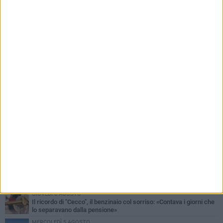
PIÙ LETTI QUESTA SETTIMANA
MERCOLEDÌ 5 AGOSTO
Barletta piange Gioacchino Dagnello: 64enne barlettano investito
all'alba a Trani
GIOVEDÌ 6 AGOSTO
Il ricordo di "Cecco", il benzinaio col sorriso: «Contava i giorni che
lo separavano dalla pensione»
MERCOLEDÌ 5 AGOSTO