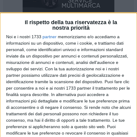
Il rispetto della tua riservatezza è la
nostra priorità
26
Noi e i nostri 1733
partner
memorizziamo e/o accediamo a
informazioni su un dispositivo, come i cookie, e trattiamo dati
personali, come identificatori univoci e informazioni standard
inviate da un dispositivo per annunci e contenuti personalizzati,
«Sicurezza e legalità? Barletta non dimentichi la zona
misurazione di annunci e contenuti, analisi dell'audience e
merceologica!». Inizia così la nota a firma dell'
imprenditore
sviluppo dei servizi.
Con la tua autorizzazione noi e i nostri
barlettano Aldo Musti,
che interviene dopo l'annuncio
partner possiamo utilizzare dati precisi di geolocalizzazione e
dell'avvio del progetto "Controllo di Vicinato" da parte del
identificazione tramite la scansione del dispositivo. Puoi fare clic
Comune di Barletta.
per consentire a noi e ai nostri 1733 partner il trattamento per le
finalità sopra descritte. In alternativa puoi accedere a
informazioni più dettagliate e modificare le tue preferenze prima
«Si tratta, almeno sulla carta, di un'iniziativa lodevole, che
di acconsentire o di negare il consenso.
Si rende noto che alcuni
mira a rafforzare la collaborazione tra cittadini, forze
trattamenti dei dati personali possono non richiedere il tuo
dell'ordine e istituzioni nella lotta contro il degrado e
consenso, ma hai il diritto di opporti a tale trattamento. Le tue
l'illegalità diffusa. Ma la sicurezza – così come la legalità –
preferenze si applicheranno solo a questo sito web. Puoi
non possono essere responsabilità a senso unico.
modificare le tue preferenze o revocare il consenso in qualsiasi