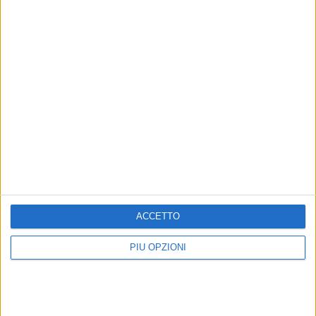
Error loading media:
File could not be played
ACCETTO
PIÙ OPZIONI