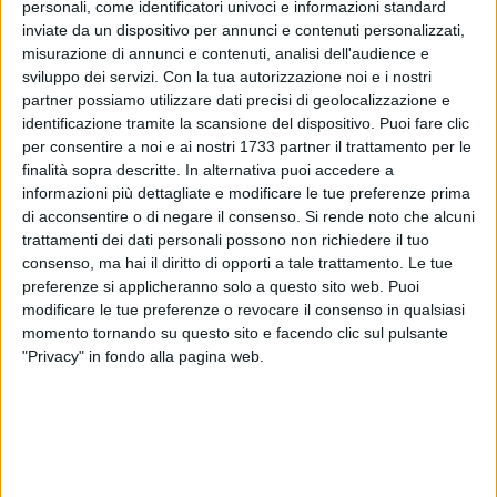
personali, come identificatori univoci e informazioni standard
protesta che dopo un avvio turbolento, ora muove in una
inviate da un dispositivo per annunci e contenuti personalizzati,
calma surreale.
misurazione di annunci e contenuti, analisi dell'audience e
sviluppo dei servizi.
Con la tua autorizzazione noi e i nostri
partner possiamo utilizzare dati precisi di geolocalizzazione e
Alcuni manifestanti hanno rilasciato una sentita
identificazione tramite la scansione del dispositivo. Puoi fare clic
testimonianza che riportiamo integralmente. Anche il
per consentire a noi e ai nostri 1733 partner il trattamento per le
sindaco Cascella ha sentito i manifestanti dichiarando che
finalità sopra descritte. In alternativa puoi accedere a
«non ha la bacchetta magica, ma che monitorerà il
informazioni più dettagliate e modificare le tue preferenze prima
problema». Intervengono Polizia e Carabinieri a tutela
di acconsentire o di negare il consenso.
Si rende noto che alcuni
dell'ordine pubblico. Alcune auto hanno tentato di passare
trattamenti dei dati personali possono non richiedere il tuo
consenso, ma hai il diritto di opporti a tale trattamento. Le tue
attraverso l'improvvisato blocco, i manifestanti hanno
preferenze si applicheranno solo a questo sito web. Puoi
spiegato le loro ragioni agli automobilisti senza ulteriori
modificare le tue preferenze o revocare il consenso in qualsiasi
problemi.
momento tornando su questo sito e facendo clic sul pulsante
"Privacy" in fondo alla pagina web.
Aggiornamento ore 14:00
Su Corso Vittorio Emanuele un presidio di circa 15
manifestanti resta assiepato sulle scale del teatro "Curci". Ai
piedi del Comune, cinque macchine e una ventina di uomini
tra Polizia e Carabinieri tengono sotto controllo la