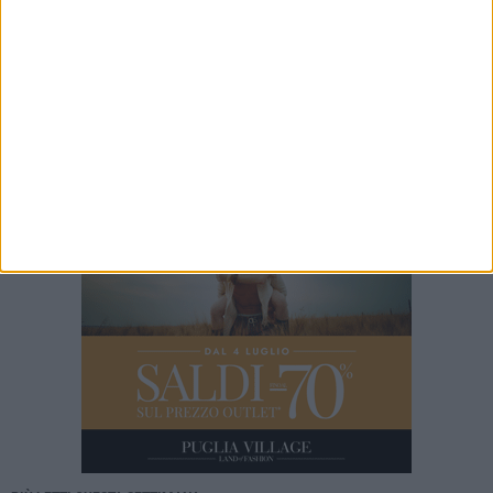
Barletta ricorda don Gino Spadaro a vent’anni
dalla scomparsa
7 AGOSTO 2026
Cinema Fuori Museo, a Trani tre nuovi
appuntamenti tra i grandi classici del cinema