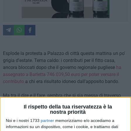
Esplode la protesta a Palazzo di città questa mattina un po'
grigia d'estate. Tema caldo: i contributi per il fitto casa,
ancora bloccati dopo che il governo regionale pugliese
ha
assegnato a Barletta 746.039,50 euro per poter versare il
contributo
a chi era risultato idoneo dall'apposito bando.
Ma tra il dire e il fare, sembra che si sia messa di traverso
anche la burocrazia e tempi sempre troppo lenti. Alcuni
Il rispetto della tua riservatezza è la
cittadini non ce l'hanno più fatto e questa mattina, dopo aver
nostra priorità
opportunamente transennato l'ingresso di Corso Vittorio
Noi e i nostri 1733
partner
memorizziamo e/o accediamo a
Emanuele venendo da via Consalvo da Cordova (di fronte al
informazioni su un dispositivo, come i cookie, e trattiamo dati
Palazzo di Città) sono qui in questo momento in una