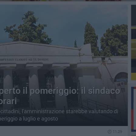
erto il pomeriggio: il sindaco
orari
ei cittadini, l'amministrazione starebbe valutando di
riggio a luglio e agosto
11.29