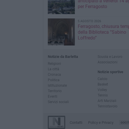
anticipato a venerdì 14 a
per Ferragosto
5 AGOSTO 2026
Ferragosto, chiusura te
della Biblioteca “Sabino
Loffredo”
Notizie da Barletta
Scuola e Lavoro
Associazioni
Religioni
La città
Notizie sportive
Cronaca
Calcio
Politica
Basket
Istituzionale
Volley
Territorio
Tennis
Eventi
Arti Marziali
Servizi sociali
Tennistavolo
Contatti
Policy e Privacy
GOCI