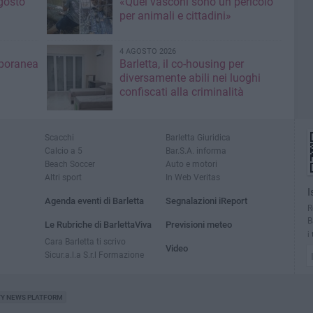
gosto
«Quei vasconi sono un pericolo
per animali e cittadini»
4 AGOSTO 2026
mporanea
Barletta, il co-housing per
diversamente abili nei luoghi
confiscati alla criminalità
Scacchi
Barletta Giuridica
Calcio a 5
Bar.S.A. informa
Beach Soccer
Auto e motori
Altri sport
In Web Veritas
I
Agenda eventi di Barletta
Segnalazioni iReport
R
B
Le Rubriche di BarlettaViva
Previsioni meteo
i
Cara Barletta ti scrivo
Video
Sicur.a.l.a S.r.l Formazione
TY NEWS PLATFORM