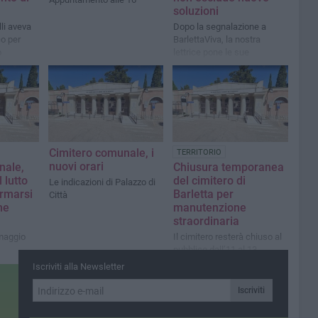
soluzioni
lli aveva
Dopo la segnalazione a
co per
BarlettaViva, la nostra
o
lettrice pone le sue
esigenze al sindaco: si
valutano alternative
Cimitero comunale, i
TERRITORIO
nuovi orari
nale,
Chiusura temporanea
 lutto
del cimitero di
Le indicazioni di Palazzo di
ormarsi
Barletta per
Città
ne
manutenzione
straordinaria
imaggio
Il cimitero resterà chiuso al
pubblico dall’11 al 13
maggio
Iscriviti alla Newsletter
Iscriviti