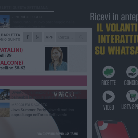
Ù LETTI QUESTA SETTIMANA
VENERDÌ 31 LUGLIO
Inaugurato il nuovo parcheggio nella
stazione di Barletta
A
BARLETTA
MERCOLEDÌ 5 AGOSTO
APP
Barletta piange Gioacchino Dagnello:
NIO QUINTO
64enne barlettano investito all'alba a Trani
GIOVEDÌ 30 LUGLIO
Rapina all'Ipercoop di Barletta: nel mirino la
gioielleria, banditi in fuga
DOMENICA 2 AGOSTO
Beni confiscati alla mafia. Nasce il servizio
di Co-housing
VENERDÌ 31 LUGLIO
Divieto di balneazione revocato, tornano
balneabili le acque antistanti il Canale H
MERCOLEDÌ 5 AGOSTO
Jova Summer Party, giovedì mattina
sopralluogo nell'area dell'evento