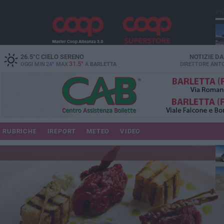
PI
26.5
°C
CIELO SERENO
NOTIZIE D
31.5°
OGGI MIN
24°
MAX
A
BARLETTA
DIRETTORE
ANTO
RUBRICHE
IREPORT
METEO
VIDEO