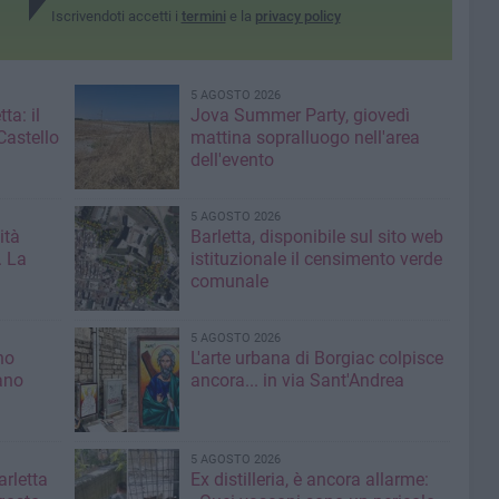
Iscrivendoti accetti i
termini
e la
privacy policy
5 AGOSTO 2026
ta: il
Jova Summer Party, giovedì
Castello
mattina sopralluogo nell'area
dell'evento
5 AGOSTO 2026
ità
Barletta, disponibile sul sito web
. La
istituzionale il censimento verde
comunale
5 AGOSTO 2026
no
L'arte urbana di Borgiac colpisce
ano
ancora... in via Sant'Andrea
5 AGOSTO 2026
rletta
Ex distilleria, è ancora allarme: