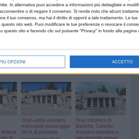
omunicazioni ufficiali da Palazzo di Città.
critte. In alternativa puoi accedere a informazioni più dettagliate e modif
acconsentire o di negare il consenso.
Si rende noto che alcuni trattamen
e il tuo consenso, ma hai il diritto di opporti a tale trattamento. Le tue
 questo sito web. Puoi modificare le tue preferenze o revocare il conse
questo sito e facendo clic sul pulsante "Privacy" in fondo alla pagina
PIÙ OPZIONI
ACCETTO
Orari estivi cimitero,
Orari cimitero di
mercoledì pomeriggio
Barletta, Cannito
 lettera
sit-in di protesta
incontra cittadina e
nto di
non esclude nuove
Appuntamento alle 16