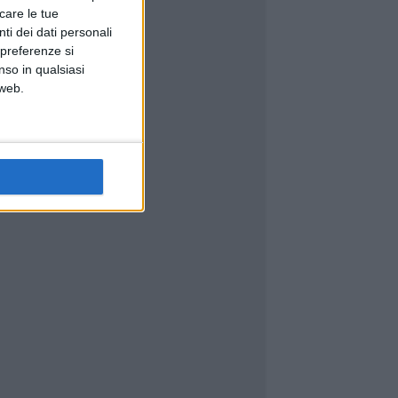
icare le tue
ti dei dati personali
 preferenze si
nso in qualsiasi
 web.