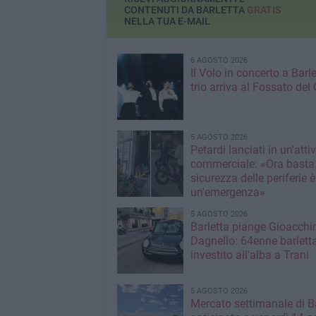
CONTENUTI DA BARLETTA
GRATIS
NELLA TUA E-MAIL
6 AGOSTO 2026
Il Volo in concerto a Barlet
trio arriva al Fossato del 
5 AGOSTO 2026
Petardi lanciati in un'attiv
commerciale: «Ora basta
sicurezza delle periferie è
un'emergenza»
5 AGOSTO 2026
Barletta piange Gioacchi
Dagnello: 64enne barlett
investito all'alba a Trani
5 AGOSTO 2026
Mercato settimanale di Ba