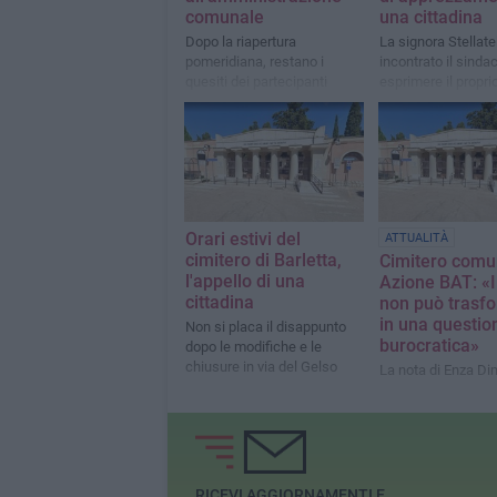
comunale
una cittadina
Dopo la riapertura
La signora Stellate
pomeridiana, restano i
incontrato il sinda
quesiti dei partecipanti
esprimere il propri
all'esterno della struttura
rammarico
Orari estivi del
ATTUALITÀ
cimitero di Barletta,
Cimitero comu
l'appello di una
Azione BAT: «Il
cittadina
non può trasf
in una questio
Non si placa il disappunto
burocratica»
dopo le modifiche e le
chiusure in via del Gelso
La nota di Enza D
RICEVI AGGIORNAMENTI E