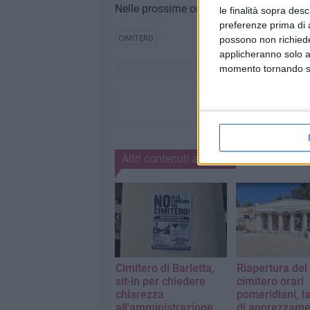
Nelle prossime ore potrebbero arrivare c
le finalità sopra des
preferenze prima di 
possono non richieder
CIMITERO
applicheranno solo a
momento tornando su 
Altri contenuti a tema
Cimitero di Barletta,
Riapertura del
sit-in per chiedere
cimitero orari
chiarezza
pomeridiani, la
all'amministrazione
di apprezzame