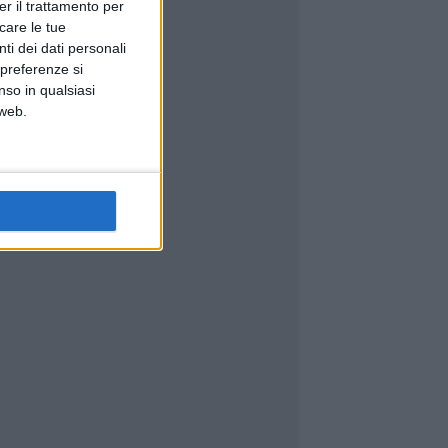
er il trattamento per
icare le tue
ti dei dati personali
 preferenze si
nso in qualsiasi
 web.