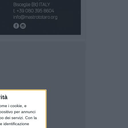
ità
ome i cookie, e
spositivo per annunci
o dei servizi.
Con la
e identificazione