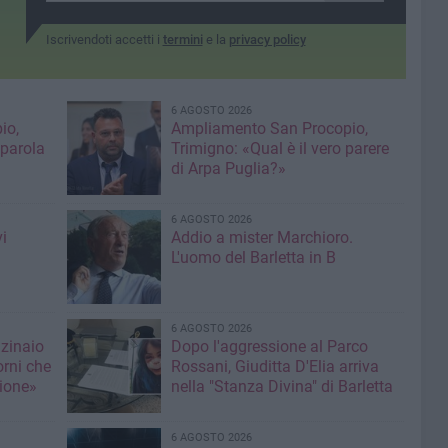
Iscrivendoti accetti i
termini
e la
privacy policy
6 AGOSTO 2026
io,
Ampliamento San Procopio,
 parola
Trimigno: «Qual è il vero parere
di Arpa Puglia?»
6 AGOSTO 2026
i
Addio a mister Marchioro.
L'uomo del Barletta in B
6 AGOSTO 2026
nzinaio
Dopo l'aggressione al Parco
orni che
Rossani, Giuditta D'Elia arriva
ione»
nella "Stanza Divina" di Barletta
6 AGOSTO 2026