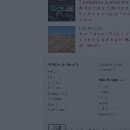
Dibenedetto Automotive: 
di riferimento della mobil
Barletta come Arval Pre
Center
5 AGOSTO 2026
Jova Summer Party, giov
mattina sopralluogo nell'
dell'evento
Notizie da Barletta
Scuola e Lavoro
Associazioni
Religioni
La città
Notizie sportive
Cronaca
Calcio
Politica
Basket
Istituzionale
Volley
Territorio
Tennis
Eventi
Arti Marziali
Servizi sociali
Tennistavolo