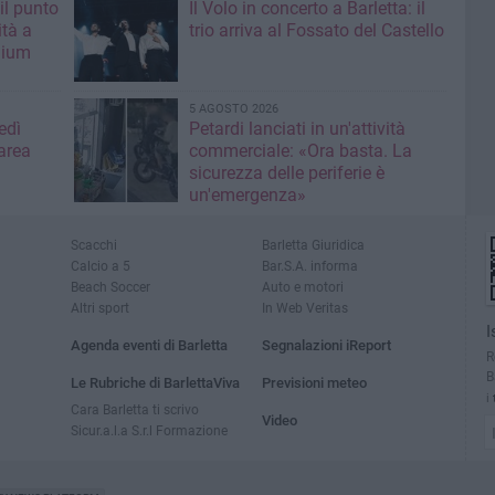
il punto
Il Volo in concerto a Barletta: il
ità a
trio arriva al Fossato del Castello
mium
5 AGOSTO 2026
edì
Petardi lanciati in un'attività
area
commerciale: «Ora basta. La
sicurezza delle periferie è
un'emergenza»
Scacchi
Barletta Giuridica
Calcio a 5
Bar.S.A. informa
Beach Soccer
Auto e motori
Altri sport
In Web Veritas
I
Agenda eventi di Barletta
Segnalazioni iReport
R
B
Le Rubriche di BarlettaViva
Previsioni meteo
i
Cara Barletta ti scrivo
Video
Sicur.a.l.a S.r.l Formazione