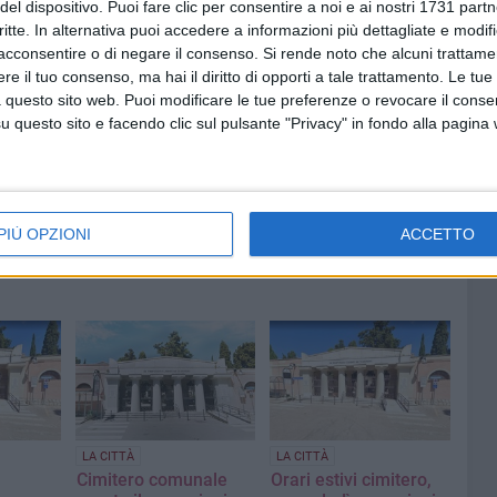
del dispositivo. Puoi fare clic per consentire a noi e ai nostri 1731 partn
conto del valore umano, sociale e spirituale che il
critte. In alternativa puoi accedere a informazioni più dettagliate e modif
acconsentire o di negare il consenso.
Si rende noto che alcuni trattamen
e il tuo consenso, ma hai il diritto di opporti a tale trattamento. Le tue
 questo sito web. Puoi modificare le tue preferenze o revocare il conse
questo sito e facendo clic sul pulsante "Privacy" in fondo alla pagina
PIÙ OPZIONI
ACCETTO
LA CITTÀ
LA CITTÀ
Cimitero comunale
Orari estivi cimitero,