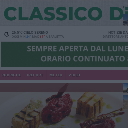
PI
26.5
°C
CIELO SERENO
NOTIZIE D
31°
OGGI MIN
24°
MAX
A
BARLETTA
DIRETTORE
ANTO
RUBRICHE
IREPORT
METEO
VIDEO