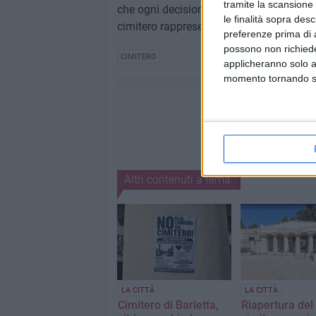
tramite la scansione 
che ogni decisione amministrativa tenga 
le finalità sopra des
cimitero rappresenta per la collettività.
preferenze prima di 
possono non richieder
CIMITERO
applicheranno solo a
momento tornando su 
Altri contenuti a tema
LA CITTÀ
LA CITTÀ
Cimitero di Barletta,
Riapertura del