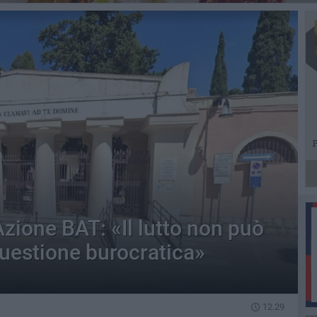
zione BAT: «Il lutto non può
questione burocratica»
12.29