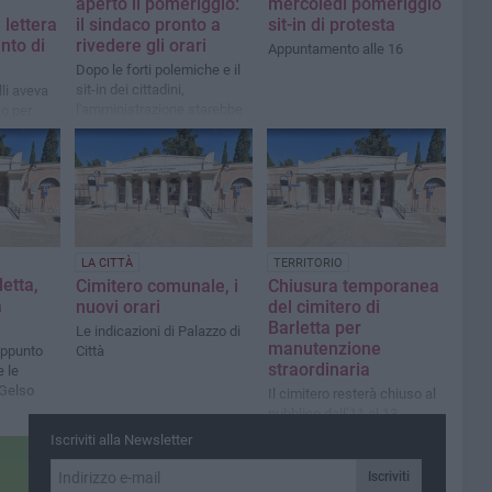
aperto il pomeriggio:
mercoledì pomeriggio
 lettera
il sindaco pronto a
sit-in di protesta
nto di
rivedere gli orari
Appuntamento alle 16
Dopo le forti polemiche e il
sit-in dei cittadini,
lli aveva
l'amministrazione starebbe
co per
valutando di mantenere
o
l'accesso anche nel
pomeriggio a luglio e agosto
LA CITTÀ
TERRITORIO
letta,
Cimitero comunale, i
Chiusura temporanea
a
nuovi orari
del cimitero di
Barletta per
Le indicazioni di Palazzo di
manutenzione
appunto
Città
straordinaria
 le
 Gelso
Il cimitero resterà chiuso al
pubblico dall’11 al 13
maggio
Iscriviti alla Newsletter
Iscriviti