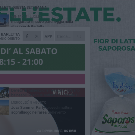
Ù LETTI QUESTA SETTIMANA
VENERDÌ 31 LUGLIO
Inaugurato il nuovo parcheggio nella
stazione di Barletta
A
BARLETTA
MERCOLEDÌ 5 AGOSTO
APP
Barletta piange Gioacchino Dagnello:
NIO QUINTO
64enne barlettano investito all'alba a Trani
GIOVEDÌ 30 LUGLIO
Rapina all'Ipercoop di Barletta: nel mirino la
gioielleria, banditi in fuga
DOMENICA 2 AGOSTO
Beni confiscati alla mafia. Nasce il servizio
di Co-housing
VENERDÌ 31 LUGLIO
Divieto di balneazione revocato, tornano
balneabili le acque antistanti il Canale H
MERCOLEDÌ 5 AGOSTO
Jova Summer Party, giovedì mattina
sopralluogo nell'area dell'evento