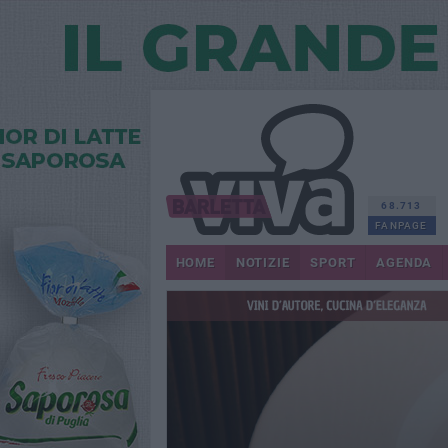
68.713
FANPAGE
HOME
NOTIZIE
SPORT
AGENDA