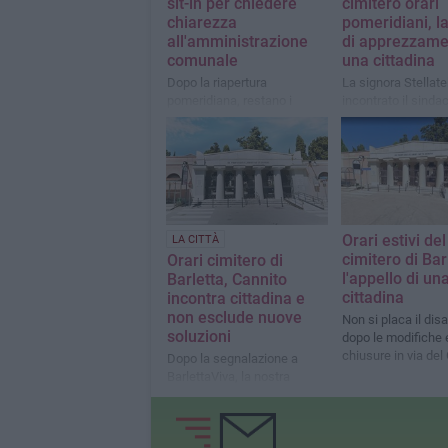
sit-in per chiedere
cimitero orari
chiarezza
pomeridiani, la
all'amministrazione
di apprezzame
comunale
una cittadina
Dopo la riapertura
La signora Stellate
pomeridiana, restano i
incontrato il sinda
quesiti dei partecipanti
esprimere il propri
all'esterno della struttura
rammarico
Orari estivi del
LA CITTÀ
cimitero di Bar
Orari cimitero di
l'appello di un
Barletta, Cannito
cittadina
incontra cittadina e
non esclude nuove
Non si placa il dis
soluzioni
dopo le modifiche e
chiusure in via del
Dopo la segnalazione a
BarlettaViva, la nostra
lettrice pone le sue
esigenze al sindaco: si
valutano alternative