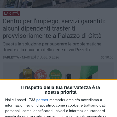
LA CITTÀ
Centro per l'impiego, servizi garantiti:
alcuni dipendenti trasferiti
provvisoriamente a Palazzo di Città
Questa la soluzione per superare le problematiche
dovute alla chiusura della sede di via Pizzetti
BARLETTA -
MARTEDÌ 7 LUGLIO 2026
10.05
Il rispetto della tua riservatezza è la
nostra priorità
Noi e i nostri 1733
partner
memorizziamo e/o accediamo a
informazioni su un dispositivo, come i cookie, e trattiamo dati
personali, come identificatori univoci e informazioni standard
inviate da un dispositivo per annunci e contenuti personalizzati,