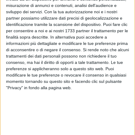
misurazione di annunci e contenuti, analisi dell'audience e
sviluppo dei servizi.
Con la tua autorizzazione noi e i nostri
partner possiamo utilizzare dati precisi di geolocalizzazione e
identificazione tramite la scansione del dispositivo. Puoi fare clic
A cura di
per consentire a noi e ai nostri 1733 partner il trattamento per le
LA REDAZIONE
finalità sopra descritte. In alternativa puoi accedere a
informazioni più dettagliate e modificare le tue preferenze prima
di acconsentire o di negare il consenso.
Si rende noto che alcuni
trattamenti dei dati personali possono non richiedere il tuo
Nessuna interruzione per i servizi del Centro per l'impiego di
consenso, ma hai il diritto di opporti a tale trattamento. Le tue
Barletta. Comune e Arpal Puglia hanno individuato una
preferenze si applicheranno solo a questo sito web. Puoi
soluzione provvisoria che consentirà al personale di
modificare le tue preferenze o revocare il consenso in qualsiasi
continuare a operare in città dopo la chiusura della sede di
momento tornando su questo sito e facendo clic sul pulsante
via Pizzetti, dichiarata temporaneamente inagibile a causa
"Privacy" in fondo alla pagina web.
del guasto all'impianto di climatizzazione.
Terminato il periodo di smart working, i dipendenti saranno
inizialmente distribuiti tra le sedi di Margherita di Savoia e
Trani, per poi trasferirsi negli uffici messi a disposizione dal
Comune a Palazzo di Città, tra il piano terra e il secondo