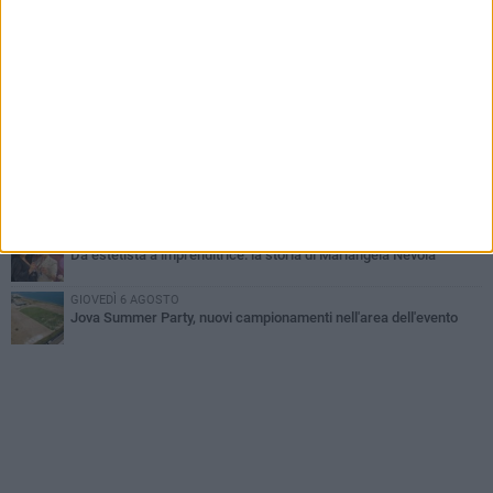
Barletta piange Gioacchino Dagnello: 64enne barlettano investito
all'alba a Trani
GIOVEDÌ 6 AGOSTO
Il ricordo di "Cecco", il benzinaio col sorriso: «Contava i giorni che
lo separavano dalla pensione»
VENERDÌ 7 AGOSTO
Incidente sulla 16 bis a Barletta, traffico bloccato verso Bari
MERCOLEDÌ 5 AGOSTO
Jova Summer Party, giovedì mattina sopralluogo nell'area
dell'evento
VENERDÌ 7 AGOSTO
Da estetista a imprenditrice: la storia di Mariangela Nevola
GIOVEDÌ 6 AGOSTO
Jova Summer Party, nuovi campionamenti nell'area dell'evento