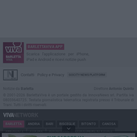
BARLETTAVIVA APP
Scarica l'applicazione per iPhone,
iPad e Android e ricevi notizie push
Contatti
Policy e Privacy
GOCITY NEWS PLATFORM
Notizie da
Barletta
Direttore
Antonio Quinto
© 2001-2026 BarlettaViva è un portale gestito da InnovaNews srl. Partita iva
08059640725. Testata giornalistica telematica registrata presso il Tribunale di
Trani. Tutti i diritti riservati.
BARLETTA
ANDRIA
BARI
BISCEGLIE
BITONTO
CANOSA
CERIGNOLA
CORATO
GIOVINAZZO
MARGHERITA DI SAVOIA