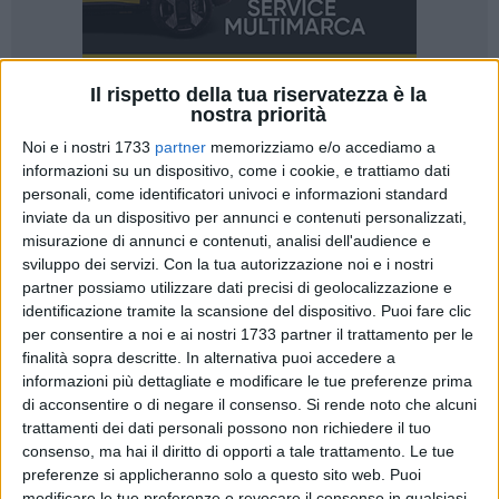
Il rispetto della tua riservatezza è la
nostra priorità
Noi e i nostri 1733
partner
memorizziamo e/o accediamo a
informazioni su un dispositivo, come i cookie, e trattiamo dati
personali, come identificatori univoci e informazioni standard
«Ci sono provvedimenti che non dovrebbero conoscere i
inviate da un dispositivo per annunci e contenuti personalizzati,
misurazione di annunci e contenuti, analisi dell'audience e
tempi morti della politica, perché nascono esclusivamente
sviluppo dei servizi.
Con la tua autorizzazione noi e i nostri
per rispondere alle esigenze della città. Quando un
partner possiamo utilizzare dati precisi di geolocalizzazione e
regolamento viene elaborato con serietà dalle Commissioni
identificazione tramite la scansione del dispositivo. Puoi fare clic
consiliari, attraverso mesi di confronto e approfondimento, è
per consentire a noi e ai nostri 1733 partner il trattamento per le
difficile comprendere perché possa rimanere fermo nei
finalità sopra descritte. In alternativa puoi accedere a
cassetti per così tanto tempo». Così la consigliera comunale
informazioni più dettagliate e modificare le tue preferenze prima
di Fratelli d'Italia, Stella Mele.
di acconsentire o di negare il consenso.
Si rende noto che alcuni
trattamenti dei dati personali possono non richiedere il tuo
consenso, ma hai il diritto di opporti a tale trattamento. Le tue
«Da consigliera di maggioranza ritengo che il nostro
preferenze si applicheranno solo a questo sito web. Puoi
compito non sia solo sostenere l'azione amministrativa
modificare le tue preferenze o revocare il consenso in qualsiasi