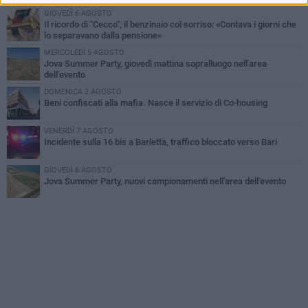
GIOVEDÌ 6 AGOSTO
Il ricordo di "Cecco", il benzinaio col sorriso: «Contava i giorni che
lo separavano dalla pensione»
MERCOLEDÌ 5 AGOSTO
Jova Summer Party, giovedì mattina sopralluogo nell'area
dell'evento
DOMENICA 2 AGOSTO
Beni confiscati alla mafia. Nasce il servizio di Co-housing
VENERDÌ 7 AGOSTO
Incidente sulla 16 bis a Barletta, traffico bloccato verso Bari
GIOVEDÌ 6 AGOSTO
Jova Summer Party, nuovi campionamenti nell'area dell'evento