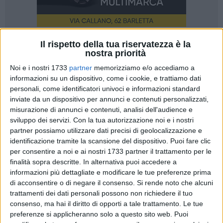
Il rispetto della tua riservatezza è la
nostra priorità
Noi e i nostri 1733
partner
memorizziamo e/o accediamo a
informazioni su un dispositivo, come i cookie, e trattiamo dati
«Non ci interessa aprire una polemica con realtà come La
personali, come identificatori univoci e informazioni standard
Destra o i giovani Socialisti che in queste ultime settimane
inviate da un dispositivo per annunci e contenuti personalizzati,
misurazione di annunci e contenuti, analisi dell'audience e
stanno difendendo a spada tratta i loro amici neofascisti di
sviluppo dei servizi.
Con la tua autorizzazione noi e i nostri
Casapound; non rispondiamo a chi non rappresenta
partner possiamo utilizzare dati precisi di geolocalizzazione e
assolutamente nulla sul nostro territorio e di cui la gente non
identificazione tramite la scansione del dispositivo. Puoi fare clic
conosce nemmeno l'esistenza». Durissimo e passionale
per consentire a noi e ai nostri 1733 partner il trattamento per le
Angelo Dileo per il Collettivo Exit, attento a quanto successo
finalità sopra descritte. In alternativa puoi accedere a
attorno alla questione Casapound, questione attinente alla
informazioni più dettagliate e modificare le tue preferenze prima
organizzata raccolta firme contro il governo Monti, a
di acconsentire o di negare il consenso.
Si rende noto che alcuni
trattamenti dei dati personali possono non richiedere il tuo
Barletta. «A noi interessa rimarcare con forza che non è
consenso, ma hai il diritto di opporti a tale trattamento. Le tue
possibile tollerare che nelle nostre città ci siano realtà che si
preferenze si applicheranno solo a questo sito web. Puoi
rifanno al fascismo e che possano tranquillamente