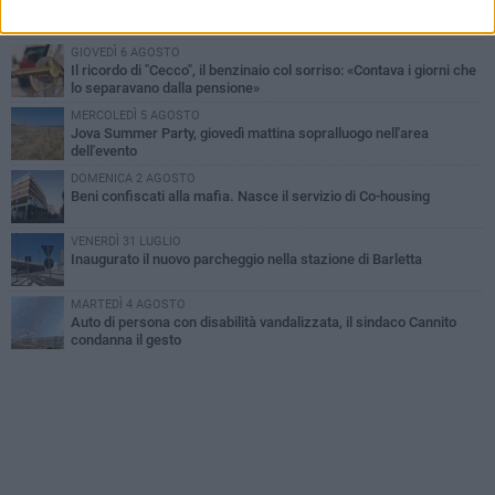
Barletta piange Gioacchino Dagnello: 64enne barlettano investito
all'alba a Trani
GIOVEDÌ 6 AGOSTO
Il ricordo di "Cecco", il benzinaio col sorriso: «Contava i giorni che
lo separavano dalla pensione»
MERCOLEDÌ 5 AGOSTO
Jova Summer Party, giovedì mattina sopralluogo nell'area
dell'evento
DOMENICA 2 AGOSTO
Beni confiscati alla mafia. Nasce il servizio di Co-housing
VENERDÌ 31 LUGLIO
Inaugurato il nuovo parcheggio nella stazione di Barletta
MARTEDÌ 4 AGOSTO
Auto di persona con disabilità vandalizzata, il sindaco Cannito
condanna il gesto