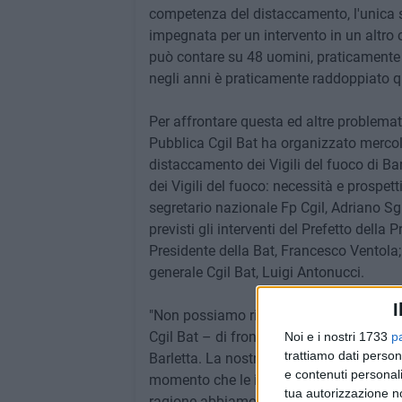
competenza del distaccamento, l'unica 
impegnata per un intervento in un altro 
può contare su 48 uomini, praticamente 
negli anni è praticamente raddoppiato q
Per affrontare questa ed altre problemati
Pubblica Cgil Bat ha organizzato mercoled
distaccamento dei Vigili del fuoco di B
dei Vigili del fuoco: necessità e prospett
segretario nazionale Fp Cgil, Adriano S
previsti gli interventi del Prefetto della 
Presidente della Bat, Francesco Ventola; 
generale Cgil Bat, Luigi Antonucci.
I
"Non possiamo rimanere in silenzio – s
Cgil Bat – di fronte all'inaccettabile sit
Noi e i nostri 1733
p
trattiamo dati person
Barletta. La nostra organizzazione sind
e contenuti personali
momento che le istituzioni del territorio 
tua autorizzazione no
ragione abbiamo deciso – conclude Mar