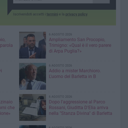
Iscrivendoti accetti i
termini
e la
privacy policy
6 AGOSTO 2026
io,
Ampliamento San Procopio,
 parola
Trimigno: «Qual è il vero parere
di Arpa Puglia?»
6 AGOSTO 2026
i
Addio a mister Marchioro.
L'uomo del Barletta in B
6 AGOSTO 2026
nzinaio
Dopo l'aggressione al Parco
orni che
Rossani, Giuditta D'Elia arriva
ione»
nella "Stanza Divina" di Barletta
6 AGOSTO 2026