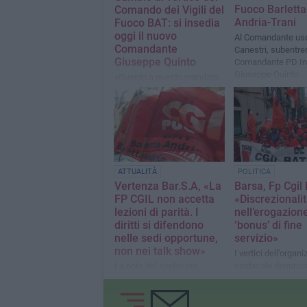
Fuoco Barletta
Comando dei Vigili del
Andria-Trani
Fuoco BAT: si insedia
oggi il nuovo
Al Comandante us
Comandante
Canestri, subentrer
Giuseppe Quinto
Comandante PD In
Giuseppe Quinto
«Guardo a questo mandato
con immenso orgoglio e con
la forte determinazione di
portare avanti i percorsi
strategici già virtuosamente
avviati dal mio
predecessore»
ATTUALITÀ
POLITICA
Vertenza Bar.S.A, «La
Barsa, Fp Cgil 
FP CGIL non accetta
«Discrezionali
lezioni di parità. I
nell’erogazion
diritti si difendono
‘bonus’ di fine
nelle sedi opportune,
servizio»
non nei talk show»
I vertici dell’organ
sindacale denunci
La nota del sindacato
l’accaduto e chie
verifiche al Sindaco
che un incontro ur