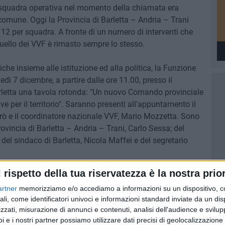
squadra operativa nel momento della chiamata era
comune. Oggi la Provincia di Barletta – Andria – Trani
12 per squadra. A fronte di un numero di interventi che
uello dei VVF è rimasto sempre lo stesso.
che insieme alle istituzione ed alla politica, la Funzione
ì 7 dicembre, a partire dalle ore 11.00, presso il
arletta una tavola rotonda: "Un nuovo Comando provinciale
ive per il territorio". Saranno presenti all'appuntamento il
grò e il coordinatore nazionale VVF, Mario Mozzetta. Sono
Provincia di Barletta – Andria – Trani, Carlo Sessa; del
del sindaco di Barletta, Nicola Maffei e del segretario
l rispetto della tua riservatezza è la nostra prior
ostiene Massimo Marcone, segretario Funzione Pubblica
uazione in cui versa il distaccamento dei Vigili del fuoco di
artner
memorizziamo e/o accediamo a informazioni su un dispositivo, c
ali, come identificatori univoci e informazioni standard inviate da un di
acale sta compiendo ogni passo possibile ma è arrivato il
zzati, misurazione di annunci e contenuti, analisi dell'audience e svilupp
e la politica si assumano delle responsabilità. Per tale
i e i nostri partner possiamo utilizzare dati precisi di geolocalizzazione 
cone – di organizzare questa tavola rotonda, abbiamo