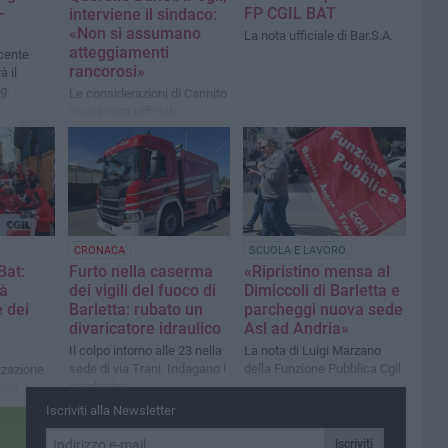
-
FP CGIL BAT
interviene il sindaco:
«Non si assumano
La nota ufficiale di Bar.S.A.
atteggiamenti
cente
rancorosi»
à il
g.
Le considerazioni di Cannito
in una nota ufficiale.
«Confermo all'avvocatessa
Alessia De Finis la mia
fiducia»
CRONACA
SCUOLA E LAVORO
Bat:
Furto nella caserma
«Ripristino mensa al
tà
dei vigili del fuoco di
Dimiccoli di Barletta e
e dei
Barletta: rubato un
parcheggi nuova sede
divaricatore idraulico
Asl ad Andria»
Il colpo intorno alle 23 nella
La nota di Luigi Marzano
sede di via Trani. Indagano i
della Funzione Pubblica Cgil
izzazione
carabinieri
ano
dono
Iscriviti alla Newsletter
 oltre
gente
Iscriviti