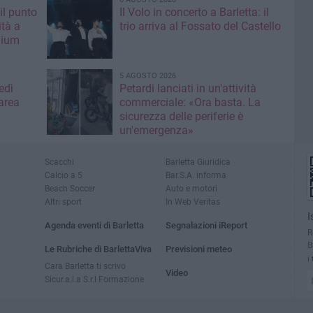
il punto
Il Volo in concerto a Barletta: il
ità a
trio arriva al Fossato del Castello
mium
5 AGOSTO 2026
edì
Petardi lanciati in un'attività
area
commerciale: «Ora basta. La
sicurezza delle periferie è
un'emergenza»
Scacchi
Barletta Giuridica
Calcio a 5
Bar.S.A. informa
Beach Soccer
Auto e motori
Altri sport
In Web Veritas
I
Agenda eventi di Barletta
Segnalazioni iReport
R
B
Le Rubriche di BarlettaViva
Previsioni meteo
i
Cara Barletta ti scrivo
Video
Sicur.a.l.a S.r.l Formazione