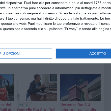
del dispositivo. Puoi fare clic per consentire a noi e ai nostri 1733 partn
onisti del territorio affinché Barletta diventi sede del nuovo
critte. In alternativa puoi accedere a informazioni più dettagliate e modif
".
acconsentire o di negare il consenso.
Si rende noto che alcuni trattamen
e il tuo consenso, ma hai il diritto di opporti a tale trattamento. Le tue
 DEL FUOCO
TAVOLA ROTONDA
 questo sito web. Puoi modificare le tue preferenze o revocare il conse
questo sito e facendo clic sul pulsante "Privacy" in fondo alla pagina
PIÙ OPZIONI
ACCETTO
ice del
Vertenza Bar.S.A.,
POLITICA
gili del
ulteriore replica alla
Querelle Bar.S.A.-Cgil,