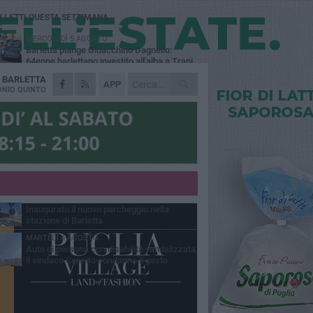
Ù LETTI QUESTA SETTIMANA
MERCOLEDÌ 5 AGOSTO
Barletta piange Gioacchino Dagnello:
64enne barlettano investito all'alba a Trani
A
BARLETTA
GIOVEDÌ 6 AGOSTO
APP
Il ricordo di "Cecco", il benzinaio col
NIO QUINTO
sorriso: «Contava i giorni che lo
paravano dalla pensione»
MERCOLEDÌ 5 AGOSTO
Jova Summer Party, giovedì mattina
sopralluogo nell'area dell'evento
DOMENICA 2 AGOSTO
Beni confiscati alla mafia. Nasce il servizio
di Co-housing
VENERDÌ 31 LUGLIO
Inaugurato il nuovo parcheggio nella
stazione di Barletta
MARTEDÌ 4 AGOSTO
Auto di persona con disabilità vandalizzata,
il sindaco Cannito condanna il gesto