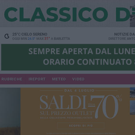
PI
25
°C
CIELO SERENO
NOTIZIE D
31°
OGGI MIN
24.5°
MAX
A
BARLETTA
DIRETTORE
ANTO
se
RUBRICHE
IREPORT
METEO
VIDEO