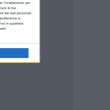
er il trattamento per
icare le tue
ti dei dati personali
 preferenze si
nso in qualsiasi
 web.