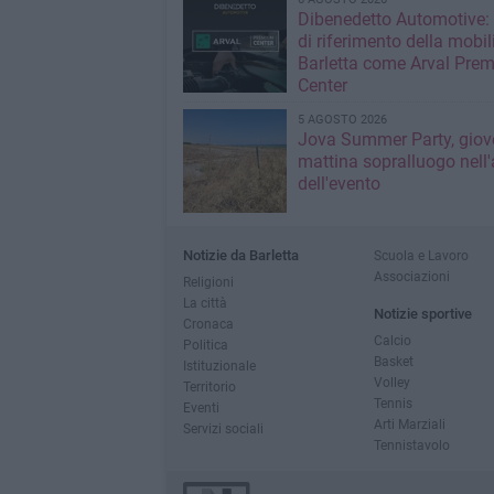
Dibenedetto Automotive: 
di riferimento della mobil
Barletta come Arval Pre
Center
5 AGOSTO 2026
Jova Summer Party, giov
mattina sopralluogo nell'
dell'evento
Notizie da Barletta
Scuola e Lavoro
Associazioni
Religioni
La città
Notizie sportive
Cronaca
Calcio
Politica
Basket
Istituzionale
Volley
Territorio
Tennis
Eventi
Arti Marziali
Servizi sociali
Tennistavolo