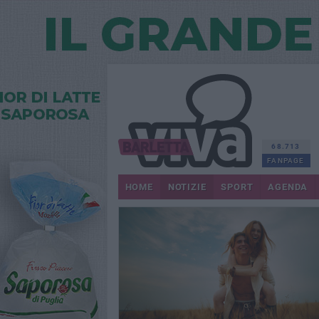
68.713
FANPAGE
HOME
NOTIZIE
SPORT
AGENDA