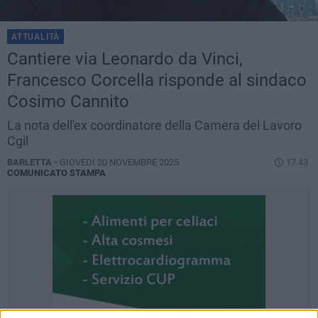
ATTUALITÀ
Cantiere via Leonardo da Vinci,
Francesco Corcella risponde al sindaco
Cosimo Cannito
La nota dell'ex coordinatore della Camera del Lavoro
Cgil
BARLETTA -
GIOVEDÌ 20 NOVEMBRE 2025
17.43
COMUNICATO STAMPA