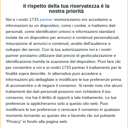
Il rispetto della tua riservatezza è la
nostra priorità
Noi e i nostri 1733
partner
memorizziamo e/o accediamo a
informazioni su un dispositivo, come i cookie, e trattiamo dati
personali, come identificatori univoci e informazioni standard
28
inviate da un dispositivo per annunci e contenuti personalizzati,
misurazione di annunci e contenuti, analisi dell'audience e
sviluppo dei servizi.
Con la tua autorizzazione noi e i nostri
partner possiamo utilizzare dati precisi di geolocalizzazione e
«Dopo il comunicato del sindaco relativo alla perizia del Tar
identificazione tramite la scansione del dispositivo. Puoi fare clic
Puglia per il programma edificatorio tra le vie Da Vinci e
per consentire a noi e ai nostri 1733 partner il trattamento per le
Palmitessa, i cittadini barlettani non possono che augurarsi
finalità sopra descritte. In alternativa puoi accedere a
il suo veloce e definitivo allontanamento dalla scena politica
informazioni più dettagliate e modificare le tue preferenze prima
e amministrativa della nostra città. C'è bisogno di una guida
di acconsentire o di negare il consenso.
Si rende noto che alcuni
nuova e di una diversa cultura amministrativa!». Così l'ex
trattamenti dei dati personali possono non richiedere il tuo
coordinatore della Camera del Lavoro Cgil, Francesco
consenso, ma hai il diritto di opporti a tale trattamento. Le tue
preferenze si applicheranno solo a questo sito web. Puoi
Corcella.
modificare le tue preferenze o revocare il consenso in qualsiasi
momento tornando su questo sito e facendo clic sul pulsante
«Il comunicato del sindaco che promette ritorsioni in danno
"Privacy" in fondo alla pagina web.
dei cittadini denunzianti desta inquietudine e allarme;