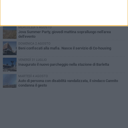
all'alba a Trani
GIOVEDÌ 6 AGOSTO
Il ricordo di "Cecco", il benzinaio col sorriso: «Contava i giorni che
lo separavano dalla pensione»
MERCOLEDÌ 5 AGOSTO
Jova Summer Party, giovedì mattina sopralluogo nell'area
dell'evento
DOMENICA 2 AGOSTO
Beni confiscati alla mafia. Nasce il servizio di Co-housing
VENERDÌ 31 LUGLIO
Inaugurato il nuovo parcheggio nella stazione di Barletta
MARTEDÌ 4 AGOSTO
Auto di persona con disabilità vandalizzata, il sindaco Cannito
condanna il gesto