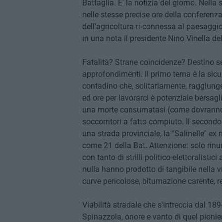
Battaglia. E' la notizia del giorno. Nell
nelle stesse precise ore della conferenz
dell'agricoltura ri-connessa al paesaggio
in una nota il presidente Nino Vinella d
Fatalità? Strane coincidenze? Destino s
approfondimenti. Il primo tema è la sic
contadino che, solitariamente, raggiunge 
ed ore per lavorarci è potenziale bersagl
una morte consumatasi (come dovranno a
soccorritori a fatto compiuto. Il secondo
una strada provinciale, la "Salinelle" ex
come 21 della Bat. Attenzione: solo rinu
con tanto di strilli politico-elettoralistic
nulla hanno prodotto di tangibile nella v
curve pericolose, bitumazione carente, 
Viabilità stradale che s'intreccia dal 1894
Spinazzola, onore e vanto di quel pionier