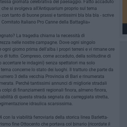
a stessa giornata celebrativa del paesaggio. Fatto accaduto
a che si svolgeva all'Antiquarium proprio sul tema
 con tanto di buone prassi e tantissimi bla bla bla - scrive
el Comitato Italiano Pro Canne della Battaglia»
egnato? La tragedia chiama la necessità di
urezza nelle nostre campagne. Dove ogni singolo
ogni giorno prima dell'alba i propri terreni e vi rimane ore
io di tutto. Compreso, come accaduto, della solitudine di
ccertare le indagini) senza spettatori ma solo
 tema concerne lo stato dei luoghi. Il tratturo che parte da
 numero 3 della vecchia Provincia di Bari e rinumerata
merata. Perché tantissimi annunci di migliorie stradali
i a colpi di finanziamenti regionali finora, almeno finora,
iabilità di questa strada segnata da carreggiata stretta,
regimentazione idraulica scarsissima.
 con la viabilità ferroviaria della storica linea Barletta-
ismo fine Ottocento che portava col binario (ricordate il