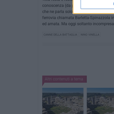
conoscenza (da parte di chiunque, dai p
che ne parla solo quando si accenna ai pe
ferrovia chiamata Barletta-Spinazzola ins
ed amata. Ma oggi soltanto incompres
CANNE DELLA BATTAGLIA
NINO VINELLA
Altri contenuti a tema