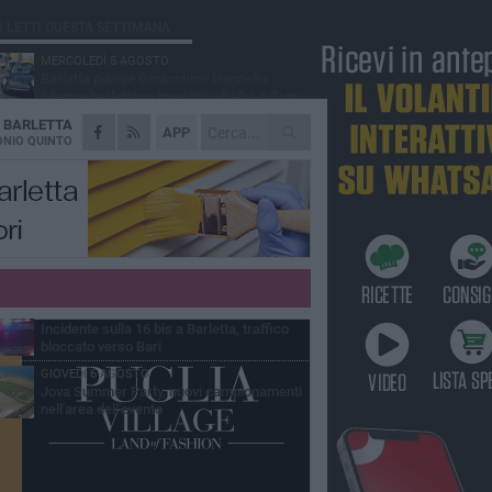
Ù LETTI QUESTA SETTIMANA
MERCOLEDÌ 5 AGOSTO
Barletta piange Gioacchino Dagnello:
64enne barlettano investito all'alba a Trani
A
BARLETTA
GIOVEDÌ 6 AGOSTO
APP
Il ricordo di "Cecco", il benzinaio col
NIO QUINTO
sorriso: «Contava i giorni che lo
paravano dalla pensione»
MERCOLEDÌ 5 AGOSTO
Jova Summer Party, giovedì mattina
sopralluogo nell'area dell'evento
DOMENICA 2 AGOSTO
Beni confiscati alla mafia. Nasce il servizio
di Co-housing
VENERDÌ 7 AGOSTO
Incidente sulla 16 bis a Barletta, traffico
bloccato verso Bari
GIOVEDÌ 6 AGOSTO
Jova Summer Party, nuovi campionamenti
nell'area dell'evento