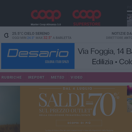
PI
25.5
°C
CIELO SERENO
NOTIZIE D
32.5°
OGGI MIN
24.5°
MAX
A
BARLETTA
DIRETTORE
ANTO
se
RUBRICHE
IREPORT
METEO
VIDEO