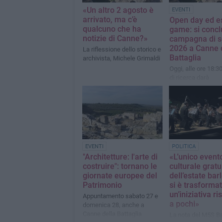
«Un altro 2 agosto è
EVENTI
arrivato, ma c’è
Open day ed e
qualcuno che ha
game: si concl
notizie di Canne?»
campagna di 
2026 a Canne 
La riflessione dello storico e
Battaglia
archivista, Michele Grimaldi
Oggi, alle ore 18:30
di ricerca darà
comunicazione pub
aperta dei risultati 
scavo
EVENTI
POLITICA
"Architetture: l'arte di
«L’unico event
costruire": tornano le
culturale gratu
giornate europee del
dell’estate bar
Patrimonio
si è trasformat
un’iniziativa ri
Appuntamento sabato 27 e
a pochi»
domenica 28, anche a
Canne della Battaglia
La nota del M5S Ba