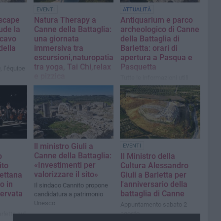
EVENTI
ATTUALITÀ
scape
Natura Therapy a
Antiquarium e parco
ude la
Canne della Battaglia:
archeologico di Canne
scavo
una giornata
della Battaglia di
della
immersiva tra
Barletta: orari di
escursioni,naturopatia,
apertura a Pasqua e
tra yoga, Tai Chi,relax
Pasquetta
, l’équipe
e pizzica
Tutte le informazioni utili
blica e
Appunatmento fissato per
dello
domani
ll ministro Giuli a
EVENTI
Canne della Battaglia:
o
Il Ministro della
«Investimenti per
ito
Cultura Alessandro
valorizzare il sito»
lettana
Giuli a Barletta per
o in
l'anniversario della
Il sindaco Cannito propone
servata
battaglia di Canne
candidatura a patrimonio
Unesco
Appuntamento sabato 2
agosto
rletta sul