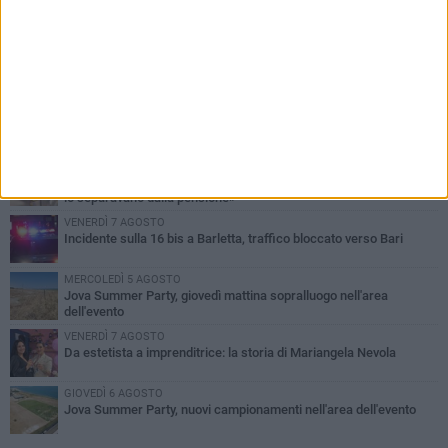
PIÙ LETTI QUESTA SETTIMANA
MERCOLEDÌ 5 AGOSTO
Barletta piange Gioacchino Dagnello: 64enne barlettano investito
all'alba a Trani
GIOVEDÌ 6 AGOSTO
Il ricordo di "Cecco", il benzinaio col sorriso: «Contava i giorni che
lo separavano dalla pensione»
VENERDÌ 7 AGOSTO
Incidente sulla 16 bis a Barletta, traffico bloccato verso Bari
MERCOLEDÌ 5 AGOSTO
Jova Summer Party, giovedì mattina sopralluogo nell'area
dell'evento
VENERDÌ 7 AGOSTO
Da estetista a imprenditrice: la storia di Mariangela Nevola
GIOVEDÌ 6 AGOSTO
Jova Summer Party, nuovi campionamenti nell'area dell'evento