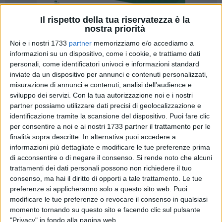
Il rispetto della tua riservatezza è la
nostra priorità
Noi e i nostri 1733
partner
memorizziamo e/o accediamo a
informazioni su un dispositivo, come i cookie, e trattiamo dati
personali, come identificatori univoci e informazioni standard
inviate da un dispositivo per annunci e contenuti personalizzati,
misurazione di annunci e contenuti, analisi dell'audience e
sviluppo dei servizi.
Con la tua autorizzazione noi e i nostri
L'Amministrazione Comunale di Barletta, al fine di tener vivo
partner possiamo utilizzare dati precisi di geolocalizzazione e
il ricordo dei terribili giorni che caratterizzarono la Seconda
identificazione tramite la scansione del dispositivo. Puoi fare clic
Guerra Mondiale, per il terzo anno consecutivo intende
per consentire a noi e ai nostri 1733 partner il trattamento per le
assegnare borse di studio per la realizzazione di corti
finalità sopra descritte. In alternativa puoi accedere a
informazioni più dettagliate e modificare le tue preferenze prima
cinematografici con sceneggiatura sulle PERSONE DELLA
di acconsentire o di negare il consenso.
Si rende noto che alcuni
MEMORIA nel territorio della Regione Puglia, con attinenza a
trattamenti dei dati personali possono non richiedere il tuo
episodi e avvenimenti, noti o sconosciuti, verificatisi nel
consenso, ma hai il diritto di opporti a tale trattamento. Le tue
corso dell'ultimo disastroso conflitto mondiale.
preferenze si applicheranno solo a questo sito web. Puoi
L'avviso è rivolto alle classi della Scuola Primaria, della
modificare le tue preferenze o revocare il consenso in qualsiasi
Scuola Secondaria di Primo grado e della Scuola Secondaria
momento tornando su questo sito e facendo clic sul pulsante
di Secondo grado della Provincia Barletta Andria Trani.
"Privacy" in fondo alla pagina web.