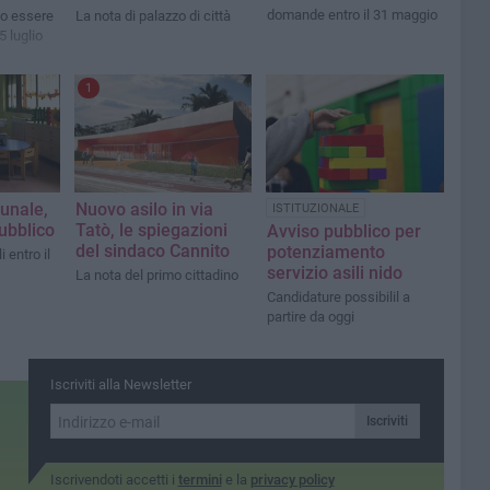
domande entro il 31 maggio
no essere
La nota di palazzo di città
5 luglio
1
unale,
Nuovo asilo in via
ISTITUZIONALE
pubblico
Tatò, le spiegazioni
Avviso pubblico per
del sindaco Cannito
potenziamento
 entro il
servizio asili nido
La nota del primo cittadino
Candidature possibilil a
partire da oggi
Iscriviti alla Newsletter
Iscriviti
Iscrivendoti accetti i
termini
e la
privacy policy