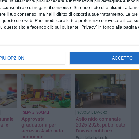
critte. In alternativa puoi accedere a informazioni più dettagliate e modif
acconsentire o di negare il consenso.
Si rende noto che alcuni trattamen
e il tuo consenso, ma hai il diritto di opporti a tale trattamento. Le tue
 questo sito web. Puoi modificare le tue preferenze o revocare il conse
questo sito e facendo clic sul pulsante "Privacy" in fondo alla pagina
PIÙ OPZIONI
ACCETTO
SERVIZI SOCIALI
SCUOLA E LAVORO
munale
Approvata
Asilo nido comunale
ia le
graduatoria per
2025-2026, pubblicato
accesso Asilo nido
l'avviso pubblico
comunale
Possibile inviare le