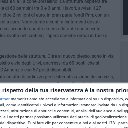
iesa e via Falcone-Borsellino. La struttura ospiterà tre
 di 60 bambini tra 0 e 3 anni. I lavori, avviati il 27
oltre 2 milioni di euro, in gran parte fondi Pnrr, con un
mila euro. Nonostante alcuni rallentamenti dovuti
 meteo, secondo quanto emerso durante una recente
ci svolta nel cantiere, l'opera sarebbe ormai in fase di
estione delle strutture. Oltre al nuovo plesso, sono in via
iello e via degli Ulivi, anch'essi da 60 posti, che si
 D'Annunzio con 57 posti disponibili.
un atto di indirizzo per l'esternalizzazione del servizio,
zi per una gestione diretta. Il modello individuato è
l rispetto della tua riservatezza è la nostra prior
 al Comune di mantenere il controllo del servizio
sterno.
artner
memorizziamo e/o accediamo a informazioni su un dispositivo, c
ali, come identificatori univoci e informazioni standard inviate da un di
per le famiglie di Barletta – ha spiegato l'assessora al
zzati, misurazione di annunci e contenuti, analisi dell'audience e svilupp
i e i nostri partner possiamo utilizzare dati precisi di geolocalizzazione 
iamo che i quattro asili nido possano essere pronti per
del dispositivo. Puoi fare clic per consentire a noi e ai nostri 1731 partn