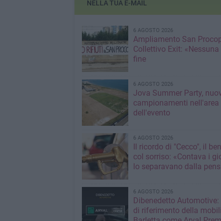
NELLA TUA E-MAIL
6 AGOSTO 2026
Ampliamento San Procop
Collettivo Exit: «Nessuna
fine
6 AGOSTO 2026
Jova Summer Party, nuov
campionamenti nell'area
dell'evento
6 AGOSTO 2026
Il ricordo di "Cecco", il be
col sorriso: «Contava i gi
lo separavano dalla pens
6 AGOSTO 2026
Dibenedetto Automotive: 
di riferimento della mobil
Barletta come Arval Pre