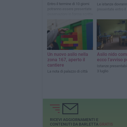
Entro il termine di 10 giorni
Le istanze dovran
potranno essere presentate
presentate entro il 
osservazioni in forma scritta
Un nuovo asilo nella
Asilo nido com
zona 167, aperto il
ecco l'avviso 
cantiere
Istanze presentabili
3 luglio
La nota di palazzo di città
RICEVI AGGIORNAMENTI E
CONTENUTI DA BARLETTA
GRATIS