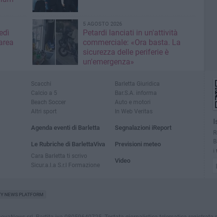
5 AGOSTO 2026
edì
Petardi lanciati in un'attività
area
commerciale: «Ora basta. La
sicurezza delle periferie è
un'emergenza»
Scacchi
Barletta Giuridica
Calcio a 5
Bar.S.A. informa
Beach Soccer
Auto e motori
Altri sport
In Web Veritas
I
Agenda eventi di Barletta
Segnalazioni iReport
R
B
Le Rubriche di BarlettaViva
Previsioni meteo
i
Cara Barletta ti scrivo
Video
Sicur.a.l.a S.r.l Formazione
TY NEWS PLATFORM