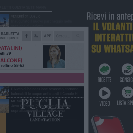
Ù LETTI QUESTA SETTIMANA
VENERDÌ 31 LUGLIO
Inaugurato il nuovo parcheggio nella
stazione di Barletta
A
BARLETTA
MERCOLEDÌ 5 AGOSTO
APP
Barletta piange Gioacchino Dagnello:
NIO QUINTO
64enne barlettano investito all'alba a Trani
GIOVEDÌ 30 LUGLIO
Rapina all'Ipercoop di Barletta: nel mirino la
gioielleria, banditi in fuga
DOMENICA 2 AGOSTO
Beni confiscati alla mafia. Nasce il servizio
di Co-housing
VENERDÌ 31 LUGLIO
Divieto di balneazione revocato, tornano
balneabili le acque antistanti il Canale H
MERCOLEDÌ 5 AGOSTO
Jova Summer Party, giovedì mattina
sopralluogo nell'area dell'evento