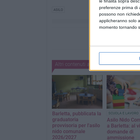
le finalità sopra des
preferenze prima di 
ASILO
possono non richieder
applicheranno solo a
momento tornando su 
Altri contenuti a tema
Barletta, pubblicata la
SCUOLA E LAVORO
graduatoria
Asilo Nido Co
provvisoria per l'asilo
a Barletta: al v
nido comunale
domande di
2026/2027
ammissione