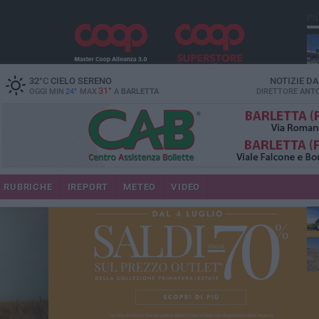
PI
32
°C
CIELO SERENO
NOTIZIE D
31°
OGGI MIN
24°
MAX
A
BARLETTA
DIRETTORE
ANTO
RUBRICHE
IREPORT
METEO
VIDEO