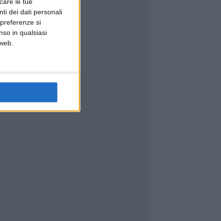
icare le tue
ti dei dati personali
 preferenze si
nso in qualsiasi
 web.