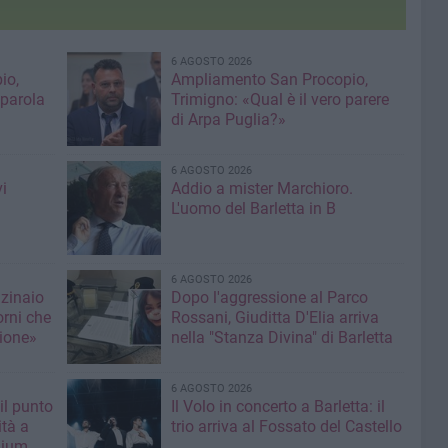
6 AGOSTO 2026
io,
Ampliamento San Procopio,
 parola
Trimigno: «Qual è il vero parere
di Arpa Puglia?»
6 AGOSTO 2026
i
Addio a mister Marchioro.
L'uomo del Barletta in B
6 AGOSTO 2026
nzinaio
Dopo l'aggressione al Parco
orni che
Rossani, Giuditta D'Elia arriva
ione»
nella "Stanza Divina" di Barletta
6 AGOSTO 2026
il punto
Il Volo in concerto a Barletta: il
ità a
trio arriva al Fossato del Castello
mium