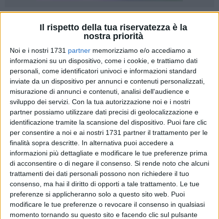
1
Il rispetto della tua riservatezza è la
nostra priorità
Noi e i nostri 1731
partner
memorizziamo e/o accediamo a
Il Settore Welfare, Servizi scolastici e altri Servizi alla
informazioni su un dispositivo, come i cookie, e trattiamo dati
personali, come identificatori univoci e informazioni standard
Persona rende noto che è possibile inoltrare domanda per
inviate da un dispositivo per annunci e contenuti personalizzati,
l'ammissione ai Servizi di Asilo Nido Comunale e dei privati
misurazione di annunci e contenuti, analisi dell'audience e
convenzionati con questo Comune per l'anno educativo
sviluppo dei servizi.
Con la tua autorizzazione noi e i nostri
2024/2025. Il Servizio è previsto tra gli interventi
partner possiamo utilizzare dati precisi di geolocalizzazione e
dell'Amministrazione Comunale programmati nel V Piano
identificazione tramite la scansione del dispositivo. Puoi fare clic
Sociale dell'Ambito Territoriale Sociale di Barletta ed è un
per consentire a noi e ai nostri 1731 partner il trattamento per le
servizio educativo e sociale aperto a tutte le bambine e i
finalità sopra descritte. In alternativa puoi accedere a
informazioni più dettagliate e modificare le tue preferenze prima
bambini in età compresa tra i 3 e i 36 mesi, che si inquadra
di acconsentire o di negare il consenso.
Si rende noto che alcuni
in una politica per la prima infanzia qualificata e concorre
trattamenti dei dati personali possono non richiedere il tuo
con le famiglie alla loro crescita e formazione. L'Asilo Nido
consenso, ma hai il diritto di opporti a tale trattamento. Le tue
costituisce un valido servizio di conciliazione dei tempi di
preferenze si applicheranno solo a questo sito web. Puoi
vita e di lavoro delle famiglie quale strumento e supporto di
modificare le tue preferenze o revocare il consenso in qualsiasi
una migliore organizzazione familiare. Questa Civica
momento tornando su questo sito e facendo clic sul pulsante