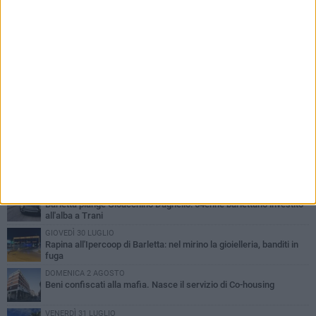
PIÙ LETTI QUESTA SETTIMANA
VENERDÌ 31 LUGLIO
Inaugurato il nuovo parcheggio nella stazione di Barletta
MERCOLEDÌ 5 AGOSTO
Barletta piange Gioacchino Dagnello: 64enne barlettano investito
all'alba a Trani
GIOVEDÌ 30 LUGLIO
Rapina all'Ipercoop di Barletta: nel mirino la gioielleria, banditi in
fuga
DOMENICA 2 AGOSTO
Beni confiscati alla mafia. Nasce il servizio di Co-housing
VENERDÌ 31 LUGLIO