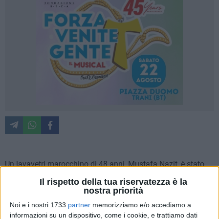
Un lavavetri marocchino di 48 anni, Mustafa Nazit, è stato
arrestato ieri pomeriggio dai Carabinieri del Nucleo
Il rispetto della tua riservatezza è la
Radiomobile della Compagnia di Barletta per
nostra priorità
danneggiamento aggravato. I militari, giunti all'incrocio di
Noi e i nostri 1733
partner
memorizziamo e/o accediamo a
via Foggia con via Parrilli, hanno soccorso un automobilista
informazioni su un dispositivo, come i cookie, e trattiamo dati