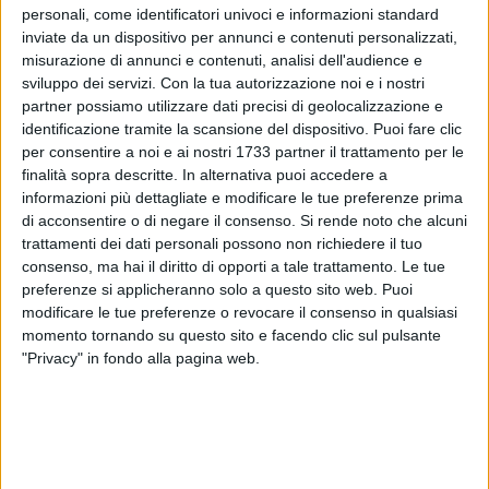
il quale ha riferito che mentre si trovava fermo al semaforo, è
personali, come identificatori univoci e informazioni standard
stato avvicinato da uno straniero, visibilmente ubriaco. Lo
inviate da un dispositivo per annunci e contenuti personalizzati,
stesso ha chiesto insistentemente di poter lavare il vetro del
misurazione di annunci e contenuti, analisi dell'audience e
sviluppo dei servizi.
Con la tua autorizzazione noi e i nostri
mezzo. Di fronte al rifiuto del conducente, l'extracomunitario
partner possiamo utilizzare dati precisi di geolocalizzazione e
ha reagito violentemente colpendo la portiera ed il cofano
identificazione tramite la scansione del dispositivo. Puoi fare clic
dell'auto con calci e pugni.
per consentire a noi e ai nostri 1733 partner il trattamento per le
finalità sopra descritte. In alternativa puoi accedere a
I militari, constatati i danni al veicolo, si sono messi sulle
informazioni più dettagliate e modificare le tue preferenze prima
tracce del 48enne rintracciandolo e bloccandolo, poco dopo,
di acconsentire o di negare il consenso.
Si rende noto che alcuni
non lontano dai semafori. L'uomo, sprovvisto di documenti, è
trattamenti dei dati personali possono non richiedere il tuo
consenso, ma hai il diritto di opporti a tale trattamento. Le tue
stato sottoposto ad accertamenti AFIS per poterne accertare
preferenze si applicheranno solo a questo sito web. Puoi
l'identità. Sul suo conto è risultato anche un provvedimento
modificare le tue preferenze o revocare il consenso in qualsiasi
di espulsione emesso dalla Questura di Perugia. Tratto in
momento tornando su questo sito e facendo clic sul pulsante
arresto lo stesso è stato associato presso la casa
"Privacy" in fondo alla pagina web.
circondariale di Trani.