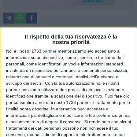
Il rispetto della tua riservatezza è la
nostra priorità
Per celebrare la XVII Giornata Mondiale della Sclerosi
Sistemica, il 29 giugno il Teatro Comunale Curci si illuminerà
Noi e i nostri 1733
partner
memorizziamo e/o accediamo a
di viola. Il 29 Giugno si celebra la XVII Giornata mondiale
informazioni su un dispositivo, come i cookie, e trattiamo dati
personali, come identificatori univoci e informazioni standard
della Sclerosi Sistemica (World Scleroderma Day). Nella
inviate da un dispositivo per annunci e contenuti personalizzati,
notte tra il 29 e il 30 giugno il Teatro Comunale Curci di
misurazione di annunci e contenuti, analisi dell'audience e
Barletta si illuminerà di viola a simbolica vicinanza delle
sviluppo dei servizi.
Con la tua autorizzazione noi e i nostri
persone affette da questa malattia rara e dei loro familiari.
partner possiamo utilizzare dati precisi di geolocalizzazione e
identificazione tramite la scansione del dispositivo. Puoi fare clic
Oltre a Barletta, un centinaio di comuni italiani da nord a sud
per consentire a noi e ai nostri 1733 partner il trattamento per le
tra cui Milano, Roma, Torino, Napoli, Firenze, Palermo,
finalità sopra descritte. In alternativa puoi accedere a
informazioni più dettagliate e modificare le tue preferenze prima
Venezia, Genova, Trieste, Imperia, Catanzaro, Foggia,
di acconsentire o di negare il consenso.
Si rende noto che alcuni
Sassari, Udine, Pisa, Crotone, Brescia, Benevento, Potenza,
trattamenti dei dati personali possono non richiedere il tuo
Perugia, Pescara, Cuneo, Campobasso, Ferrara, Teramo,
consenso, ma hai il diritto di opporti a tale trattamento. Le tue