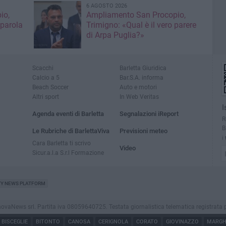
6 AGOSTO 2026
io,
Ampliamento San Procopio,
 parola
Trimigno: «Qual è il vero parere
di Arpa Puglia?»
Scacchi
Barletta Giuridica
Calcio a 5
Bar.S.A. informa
Beach Soccer
Auto e motori
Altri sport
In Web Veritas
I
Agenda eventi di Barletta
Segnalazioni iReport
R
B
Le Rubriche di BarlettaViva
Previsioni meteo
i
Cara Barletta ti scrivo
Video
Sicur.a.l.a S.r.l Formazione
TY NEWS PLATFORM
aNews srl. Partita iva 08059640725. Testata giornalistica telematica registrata presso
BISCEGLIE
BITONTO
CANOSA
CERIGNOLA
CORATO
GIOVINAZZO
MARGHE