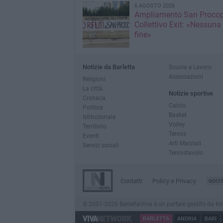
6 AGOSTO 2026
Ampliamento San Procop
Collettivo Exit: «Nessuna
fine»
Notizie da Barletta
Scuola e Lavoro
Associazioni
Religioni
La città
Notizie sportive
Cronaca
Calcio
Politica
Basket
Istituzionale
Volley
Territorio
Tennis
Eventi
Arti Marziali
Servizi sociali
Tennistavolo
Contatti
Policy e Privacy
GOCI
© 2001-2026 BarlettaViva è un portale gestito da Innov
BARLETTA
ANDRIA
BARI