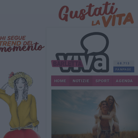
68.713
FANPAGE
HOME
NOTIZIE
SPORT
AGENDA