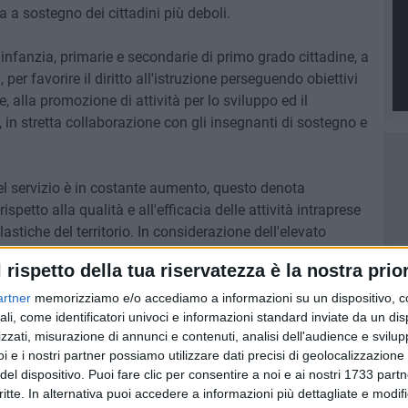
a sostegno dei cittadini più deboli.
l'infanzia, primarie e secondarie di primo grado cittadine, a
per favorire il diritto all'istruzione perseguendo obiettivi
, alla promozione di attività per lo sviluppo ed il
 in stretta collaborazione con gli insegnanti di sostegno e
del servizio è in costante aumento, questo denota
spetto alla qualità e all'efficacia delle attività intraprese
lastiche del territorio. In considerazione dell'elevato
lastico in corso, il Servizio è stato potenziato, al fine di
l rispetto della tua riservatezza è la nostra prior
unni frequentanti le scuole dell'infanzia, primarie e
artner
memorizziamo e/o accediamo a informazioni su un dispositivo, c
ali, come identificatori univoci e informazioni standard inviate da un di
zzati, misurazione di annunci e contenuti, analisi dell'audience e svilupp
l lunedì al sabato, escluse le festività, in coerenza con il
i e i nostri partner possiamo utilizzare dati precisi di geolocalizzazione 
del dispositivo. Puoi fare clic per consentire a noi e ai nostri 1733 partn
critte. In alternativa puoi accedere a informazioni più dettagliate e modif