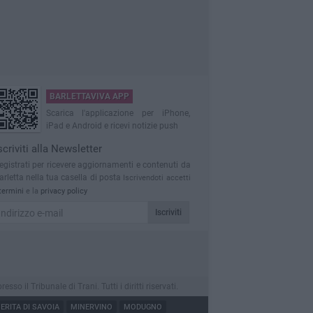
BARLETTAVIVA APP
Scarica l'applicazione per iPhone,
iPad e Android e ricevi notizie push
scriviti alla Newsletter
egistrati per ricevere aggiornamenti e contenuti da
arletta nella tua casella di posta
Iscrivendoti accetti
termini
e la
privacy policy
Iscriviti
 il Tribunale di Trani. Tutti i diritti riservati.
RITA DI SAVOIA
MINERVINO
MODUGNO