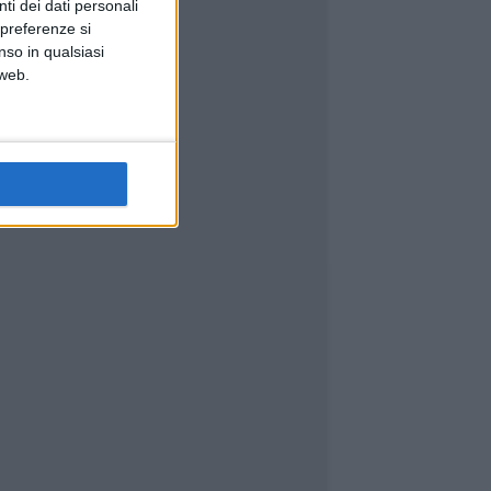
ti dei dati personali
 preferenze si
nso in qualsiasi
 web.