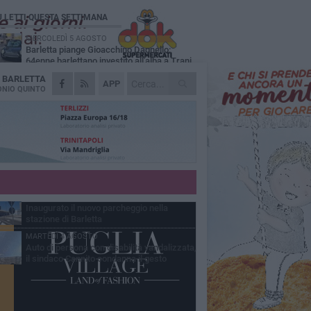
Ù LETTI QUESTA SETTIMANA
MERCOLEDÌ 5 AGOSTO
Barletta piange Gioacchino Dagnello:
64enne barlettano investito all'alba a Trani
A
BARLETTA
GIOVEDÌ 6 AGOSTO
APP
Il ricordo di "Cecco", il benzinaio col
NIO QUINTO
sorriso: «Contava i giorni che lo
paravano dalla pensione»
MERCOLEDÌ 5 AGOSTO
Jova Summer Party, giovedì mattina
sopralluogo nell'area dell'evento
DOMENICA 2 AGOSTO
Beni confiscati alla mafia. Nasce il servizio
di Co-housing
VENERDÌ 31 LUGLIO
Inaugurato il nuovo parcheggio nella
stazione di Barletta
MARTEDÌ 4 AGOSTO
Auto di persona con disabilità vandalizzata,
il sindaco Cannito condanna il gesto