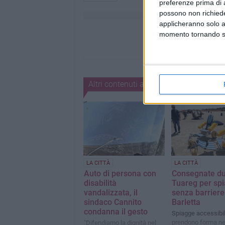
preferenze prima di 
possono non richieder
applicheranno solo a
momento tornando su 
Altri contenuti a tema
LA CITTÀ
LA CITTÀ
Auto di persona con
Consegnate du
disabilità
Tuareg per sp
vandalizzata, il
senza barriere
sindaco Cannito
Barletta
condanna il gesto
Spiagge accessibil
prendono forma ne
"Difendiamo la dignità nel