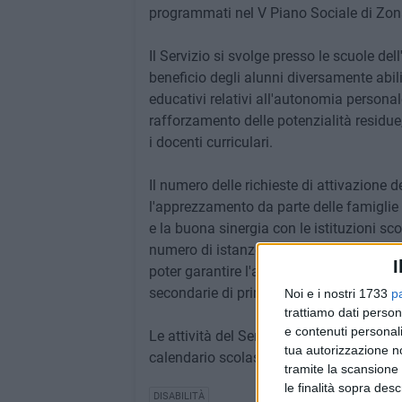
programmati nel V Piano Sociale di Zona 
Il Servizio si svolge presso le scuole del
beneficio degli alunni diversamente abili, 
educativi relativi all'autonomia personale
rafforzamento delle potenzialità residue,
i docenti curriculari.
Il numero delle richieste di attivazione 
l'apprezzamento da parte delle famiglie ri
e la buona sinergia con le istituzioni sco
numero di istanze pervenute per l'anno sco
I
poter garantire l'ammissione di n. 491 al
secondarie di primo grado di Barletta.
Noi e i nostri 1733
p
trattiamo dati person
e contenuti personali
Le attività del Servizio si svolgeranno da
tua autorizzazione no
calendario scolastico.
tramite la scansione 
le finalità sopra des
DISABILITÀ