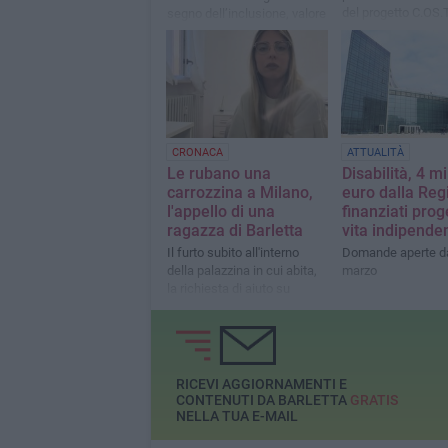
del progetto C.OS.T
segno dell’inclusione, valore
prioritario"
CRONACA
ATTUALITÀ
Le rubano una
Disabilità, 4 mi
carrozzina a Milano,
euro dalla Reg
l'appello di una
finanziati proge
ragazza di Barletta
vita indipende
Il furto subito all'interno
Domande aperte da
della palazzina in cui abita,
marzo
la richiesta di aiuto su
TikTok
RICEVI AGGIORNAMENTI E
CONTENUTI DA BARLETTA
GRATIS
NELLA TUA E-MAIL