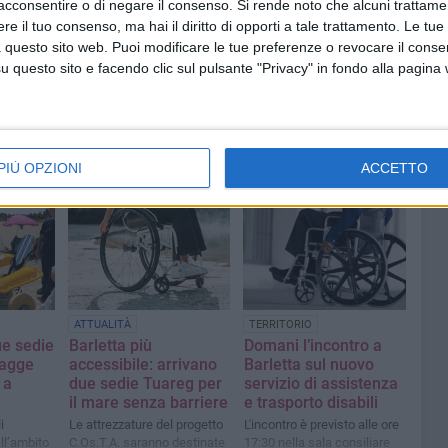
acconsentire o di negare il consenso.
Si rende noto che alcuni trattamen
e il tuo consenso, ma hai il diritto di opporti a tale trattamento. Le tue
 questo sito web. Puoi modificare le tue preferenze o revocare il conse
questo sito e facendo clic sul pulsante "Privacy" in fondo alla pagina
PIÙ OPZIONI
ACCETTO
ATTUALITÀ
TERRITORIO
e sedie
Barletta più
Domani l’incontro a
iagge
accessibile: arrivano
Barletta sul nuovo
 a
due sedie Tuareg per
servizio di assistenza
il mare senza barriere
e trasporto disabili
i
Le attrezzature del progetto
L'incontro è previsto alle ore
ll’ambito
C.Os.T.A. saranno destinate
17:30 nella sala consiliare