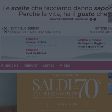
PI
32
°C
CIELO SERENO
NOTIZIE D
31.5°
OGGI MIN
24.5°
MAX
A
BARLETTA
DIRETTORE
ANTO
se
RUBRICHE
IREPORT
METEO
VIDEO