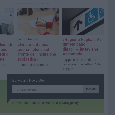
.A.
alle spiagge inclusive di
Levante e Ponente
«Regione Puglia e Asl
ASSOCIAZIONI
dimenticano i
lioni di
«Finalmente una
disabili», interviene
ione:
buona notizia sul
Assomeda
tti di
fronte dell’inclusione
nte
scolastica»
L'appello del presidente
regionale, il barlettano Vito
l 24
La nota di Assomeda
Tupputi
Iscriviti alla Newsletter
Iscriviti
Iscrivendoti accetti i
termini
e la
privacy policy