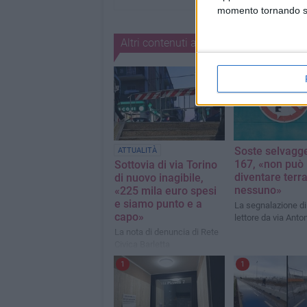
momento tornando su 
Altri contenuti a tema
Soste selvagge
ATTUALITÀ
167, «non può
Sottovia di via Torino
diventare terra
di nuovo inagibile,
nessuno»
«225 mila euro spesi
e siamo punto e a
La segnalazione di
capo»
lettore da via Anto
La nota di denuncia di Rete
Civica Barletta
1
1