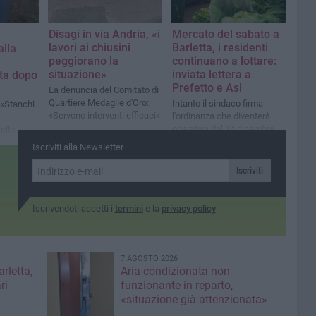
Disagi in via Andria, «i
Mercato del sabato a
lavori ai chiusini
Barletta, i residenti
alla
peggiorano la
continuano a lottare:
i
situazione»
inviata lettera a
ata dopo
Prefetto e Asl
La denuncia del Comitato di
Quartiere Medaglie d'Oro:
Intanto il sindaco firma
 «Stanchi
«Servono interventi efficaci»
l'ordinanza che diventerà
operativa dal 14 dicembre
elle
Iscriviti alla Newsletter
Iscriviti
Iscrivendoti accetti i
termini
e la
privacy policy
7 AGOSTO 2026
rletta,
Aria condizionata non
ri
funzionante in reparto,
«situazione già attenzionata»