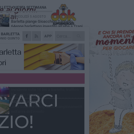
Ù LETTI QUESTA SETTIMANA
MERCOLEDÌ 5 AGOSTO
Barletta piange Gioacchino Dagnello:
64enne barlettano investito all'alba a Trani
A
BARLETTA
GIOVEDÌ 6 AGOSTO
APP
Il ricordo di "Cecco", il benzinaio col
NIO QUINTO
sorriso: «Contava i giorni che lo
paravano dalla pensione»
MERCOLEDÌ 5 AGOSTO
Jova Summer Party, giovedì mattina
sopralluogo nell'area dell'evento
DOMENICA 2 AGOSTO
Beni confiscati alla mafia. Nasce il servizio
di Co-housing
VENERDÌ 7 AGOSTO
Incidente sulla 16 bis a Barletta, traffico
bloccato verso Bari
GIOVEDÌ 6 AGOSTO
Jova Summer Party, nuovi campionamenti
nell'area dell'evento