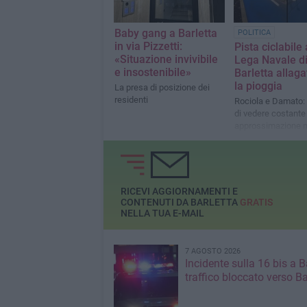
Baby gang a Barletta
POLITICA
in via Pizzetti:
Pista ciclabile 
«Situazione invivibile
Lega Navale d
e insostenibile»
Barletta allag
la pioggia
La presa di posizione dei
residenti
Rociola e Damato:
di vedere costante
approssimazione n
opere pubbliche»
RICEVI AGGIORNAMENTI E
CONTENUTI DA BARLETTA
GRATIS
NELLA TUA E-MAIL
7 AGOSTO 2026
Incidente sulla 16 bis a Ba
traffico bloccato verso Ba