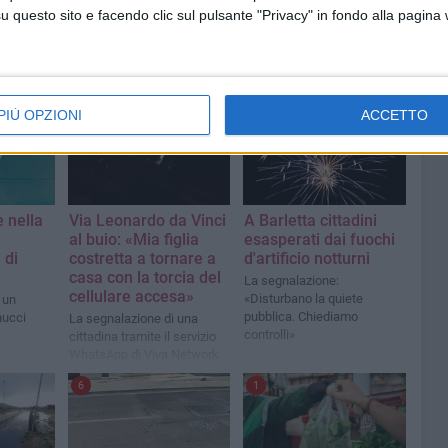
questo sito e facendo clic sul pulsante "Privacy" in fondo alla pagina
1
PIÙ OPZIONI
ACCETTO
 nella
Via Leonardo da Vinci
A Barletta cittadini
al buio: «Mia figlia
esasperati dai fuochi
 di
costretta a tornare a
d'artificio notturni
casa con la torcia del
La segnalazione:
cellulare accesa»
«Disturbano la quiete
 un
pubblica. Chiediamo
nucci
La segnalazione di una
controlli»
cittadina tramite il servizio
WhatsApp di Viva Network
6
1