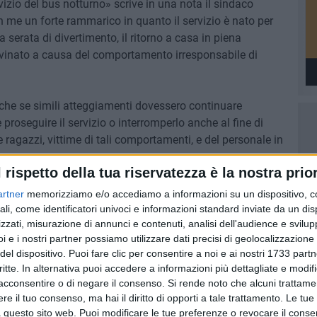
rvizio del bus notturno» scrive in una nota il sindaco
 me un forte rammarico in quanto il servizio è nato per
a serata di divertimento, il ritorno a casa in piena
ovinato a causa del comportamento irresponsabile di
 che se simili atteggiamenti dovessero continuare
roseguire il servizio o interromperlo anche al fine di
e ragazzi, vittime di tali comportamenti, e del personale in
l rispetto della tua riservatezza è la nostra prior
assicura tranquillità a tutti coloro che ne usufruiscono e
artner
memorizziamo e/o accediamo a informazioni su un dispositivo, c
ali, come identificatori univoci e informazioni standard inviate da un di
zzati, misurazione di annunci e contenuti, analisi dell'audience e svilupp
i e i nostri partner possiamo utilizzare dati precisi di geolocalizzazione 
del dispositivo. Puoi fare clic per consentire a noi e ai nostri 1733 partn
critte. In alternativa puoi accedere a informazioni più dettagliate e modif
acconsentire o di negare il consenso.
Si rende noto che alcuni trattamen
e il tuo consenso, ma hai il diritto di opporti a tale trattamento. Le tue
 questo sito web. Puoi modificare le tue preferenze o revocare il conse