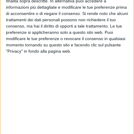
finalità sopra descritte. In alternativa puoi accedere a
informazioni più dettagliate e modificare le tue preferenze prima
Non è andato a buon fine l'assalto: il furgone portavalori è
di acconsentire o di negare il consenso.
Si rende noto che alcuni
ora fermo in una piazzola di sosta sull'A16 nelle vicinanze
trattamenti dei dati personali possono non richiedere il tuo
del sinistro; probabilmente non è in condizioni di riprendere
consenso, ma hai il diritto di opporti a tale trattamento. Le tue
preferenze si applicheranno solo a questo sito web. Puoi
la marcia. Subito dopo l'assalto, è iniziata una fuga
modificare le tue preferenze o revocare il consenso in qualsiasi
rocambolesca e ben organizzata dei malviventi. Subito
momento tornando su questo sito e facendo clic sul pulsante
hanno guadagnato l'uscita dal casello dirigendosi verso il
"Privacy" in fondo alla pagina web.
vicinissimo svincolo per Barletta.
L'organizzazione sembrava perfetta, tranne per la
finalizzazione del furto. Infatti sulla SS.93 (prosecuzione
della via Canosa di Barletta), arteria che collega il comune di
San Sabino e di Boemondo al capoluogo della Bat, dei
complici in altre due auto attendevano il Tuareg per far salire
a bordo gli assaltatori e sfuggire verso Barletta. Il
Volkswagen è stato abbandonato ancora in corsa. I militari
sono subito accorsi sull'allarme satellitare del portavalori,
riuscendo ad incrociare i malviventi in precipitosa fuga.