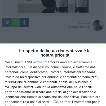
A cura di
MARIO SCULCO
Si conclude su di un guard rail l'azione criminosa, quasi da
Il rispetto della tua riservatezza è la
film, di un gruppo di temerari ben informati. Monitorati gli
nostra priorità
spostamenti di un furgone portavalori, stamane hanno
Noi e i nostri 1733
partner
memorizziamo e/o accediamo a
intercettato il pesante e blindato mezzo sull'autostrada A16
informazioni su un dispositivo, come i cookie, e trattiamo dati
a poca distanza dell'uscita di Canosa di Puglia. L'auto dei
personali, come identificatori univoci e informazioni standard
criminali, era un grande Volkswagen Tuareg di colore nero in
inviate da un dispositivo per annunci e contenuti personalizzati,
buone condizioni, probabilmente rubato (sono in corso
misurazione di annunci e contenuti, analisi dell'audience e
indagini sulla visura di motorizzazione della targa per risalire
sviluppo dei servizi.
Con la tua autorizzazione noi e i nostri
partner possiamo utilizzare dati precisi di geolocalizzazione e
al proprietario). Il suv, una volta affiancato il portavalori, ha
identificazione tramite la scansione del dispositivo. Puoi fare clic
tentato di provocarne il blocco allo scopo di scassinarlo.
per consentire a noi e ai nostri 1733 partner il trattamento per le
Ignoto il prezioso carico tuttora al vaglio della Scientifica.