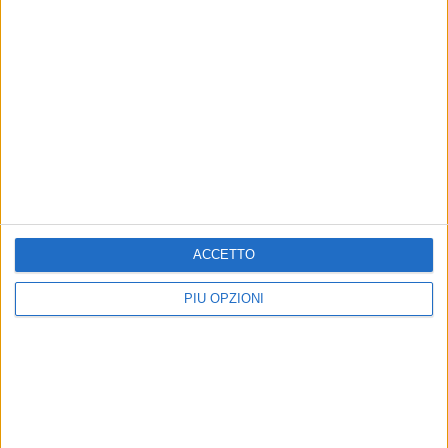
Altri contenuti a tema
ACCETTO
PIÙ OPZIONI
Rapina all'Ipercoop di
Incidente sulla Provinciale
Barletta: nel mirino la
96, in auto 408 grammi di
gioielleria, banditi in fuga
droga: arrestati due giovani