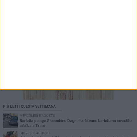
basta. La sicurezza delle periferie è
un'emergenza»
PIÙ LETTI QUESTA SETTIMANA
MERCOLEDÌ 5 AGOSTO
Barletta piange Gioacchino Dagnello: 64enne barlettano investito
all'alba a Trani
GIOVEDÌ 6 AGOSTO