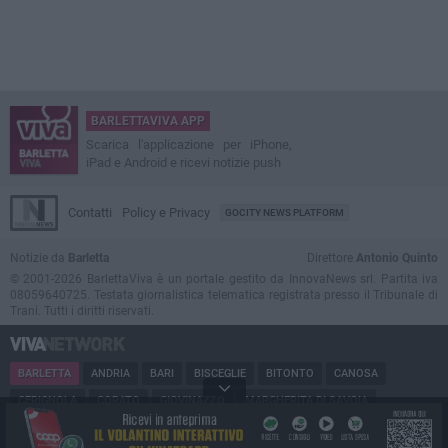
BARLETTAVIVA APP
Scarica l'applicazione per iPhone,
iPad e Android e ricevi notizie push
Contatti
Policy e Privacy
GOCITY NEWS PLATFORM
Notizie da
Barletta
Direttore
Antonio Quinto
© 2001-2026 BarlettaViva è un portale gestito da InnovaNews srl. Partita iva
08059640725. Testata giornalistica telematica registrata presso il Tribunale di
Trani. Tutti i diritti riservati.
BARLETTA
ANDRIA
BARI
BISCEGLIE
BITONTO
CANOSA
CERIGNOLA
CORATO
GIOVINAZZO
MARGHERITA DI SAVOIA
MINERVINO
MODUGNO
MOLFETTA
PUGLIA
RUVO